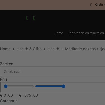
Gratis
v
Home
Edelstenen en mineralen
Home
›
Health & Gifts
›
Health
› Meditatie dekens / sja
Zoeken
Prijs
€
0
,00
—
€
1575
,00
Categorie