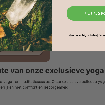
Ik wil 7,5% k
Verpakking Optie B
Nee bedankt, ik betaal liever
€
1,50
gen aan winkelwagen
mte van onze exclusieve yog
e yoga- en meditatiesessies. Onze exclusieve collectie yog
verrijken met comfort en geborgenheid.