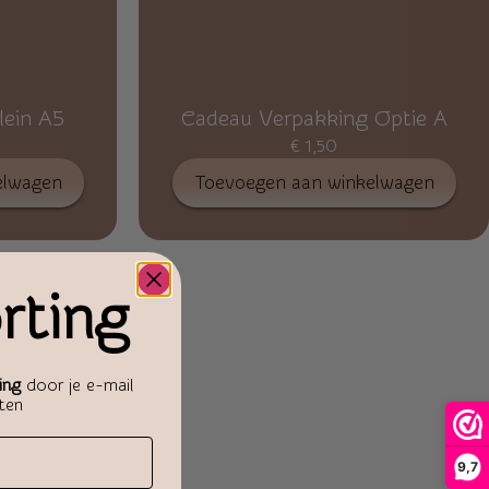
lein A5
Cadeau Verpakking Optie A
€
1,50
elwagen
Toevoegen aan winkelwagen
rting
ing
door je e-mail
aten
9,7