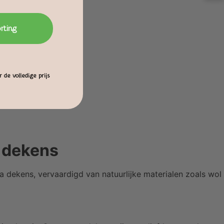
orting
 de volledige prijs
a dekens
a dekens, vervaardigd van natuurlijke materialen zoals wol