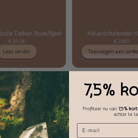
tatie Deken Roze/Geel
Adventskalender K
€
24,95
€
27,50
Lees verder
Toevoegen aan wink
7,5% ko
Profiteer nu van
7,5% kort
achter te l