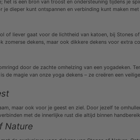
 het is een bron van troost en ondersteuning tijdens je sp
r je dieper kunt ontspannen en verbinding kunt maken met je
 of liever gaat voor de lichtheid van katoen, bij Stones o
ook zomerse dekens, maar ook dikkere dekens voor extra c
g, omringd door de zachte omhelzing van een yogadeken. Ter
Dat is de magie van onze yoga dekens – ze creëren een veili
est
chaam, maar ook voor je geest en ziel. Door jezelf te omhu
erbinden met de innerlijke rust die altijd binnen handbereik 
f Nature