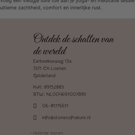
Voeg een vleugje luxe toe aan je yoga- en meditatie sessi
ultieme zachtheid, comfort en innerlijke rust.
Ontdek de schatten van
de wereld
Eerbeekseweg 13a
7371 CA Loenen
Gelderland
KvK: 89152883
BTW: NL004697007B95
06-81776611
info@stonesofnature.nl
–
Helende stenen