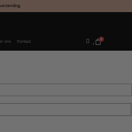
verzending
0
r ons
Contact