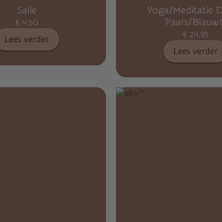
Salie
Yoga/Meditatie 
Paars/Blauw
€
4,50
€
24,95
Lees verder
Lees verder