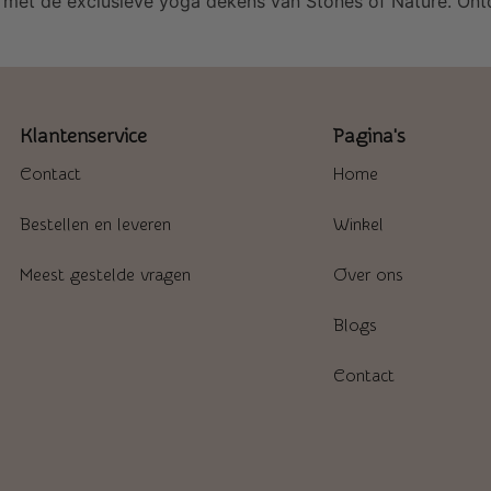
e met de exclusieve yoga dekens van Stones of Nature. Ontd
Klantenservice
Pagina's
Contact
Home
Bestellen en leveren
Winkel
Meest gestelde vragen
Over ons
Blogs
Contact