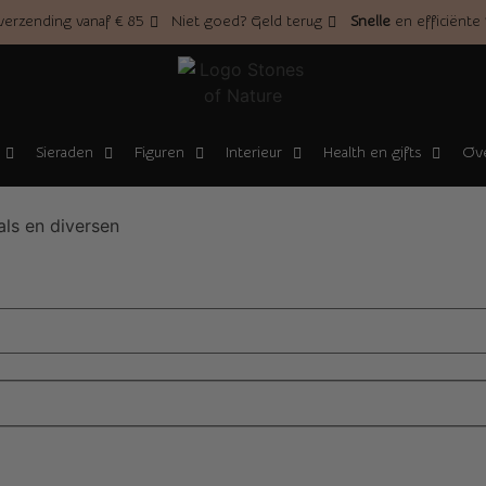
erzending vanaf € 85
Niet goed? Geld terug
Snelle
en efficiënte
Sieraden
Figuren
Interieur
Health en gifts
Ove
als en diversen