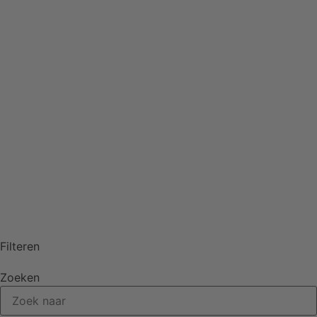
Sieraden
Figuren
Interieur
Health en gifts
Over ons
Contact
06-81776611
info@stonesofnature.nl
Filteren
Zoeken