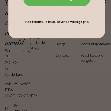
Ontdek
Klantenservice
Pagina's
Mijn account
de
Contact
Home
Dashboard
schatten
Bestellen en
Winkel
Bestellingen
Nee bedankt, ik betaal liever de volledige prijs
leveren
van de
Over ons
Adressen
Meest
wereld
gestelde
Blogs
Accountgegevens
vragen
Eerbeekseweg
Contact
Wachtwoord
13a
vergeten
7371 CA
Loenen
Gelderland
KvK: 89152883
BTW:
NL004697007B95
06-