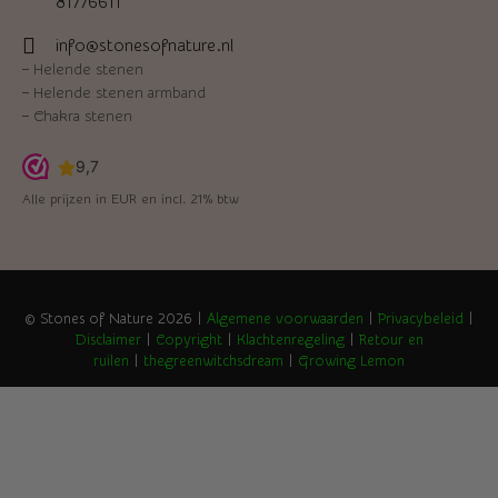
81776611
info@stonesofnature.nl
–
Helende stenen
–
Helende stenen armband
–
Chakra stenen
Alle prijzen in EUR en incl. 21% btw
© Stones of Nature 2026 |
Algemene voorwaarden
|
Privacybeleid
|
Disclaimer
|
Copyright
|
Klachtenregeling
|
Retour en
ruilen
|
thegreenwitchsdream
|
Growing Lemon
Home
Edelstenen en mineralen