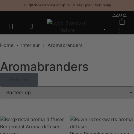
Gratis
verzending vanaf € 85
Niet goed? Geld terug
Inloggen
0
Home
›
Interieur
› Aromabranders
Aromabranders
Filteren
Bergkristal Aroma diffuser
vierkant
Ruwe Rozenkwarts aroma