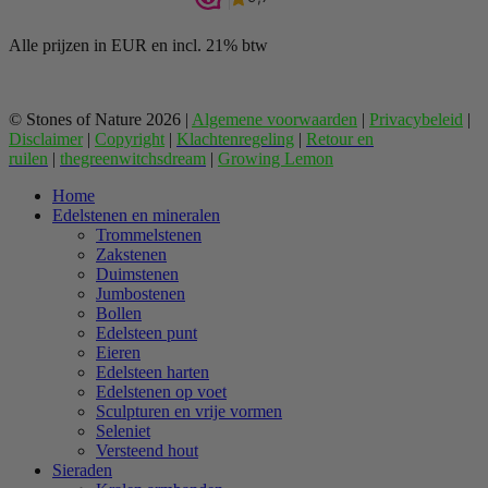
Alle prijzen in EUR en incl. 21% btw
© Stones of Nature 2026 |
Algemene voorwaarden
|
Privacybeleid
|
Disclaimer
|
Copyright
|
Klachtenregeling
|
Retour en
ruilen
|
thegreenwitchsdream
|
Growing Lemon
Home
Edelstenen en mineralen
Trommelstenen
Zakstenen
Duimstenen
Jumbostenen
Bollen
Edelsteen punt
Eieren
Edelsteen harten
Edelstenen op voet
Sculpturen en vrije vormen
Seleniet
Versteend hout
Sieraden