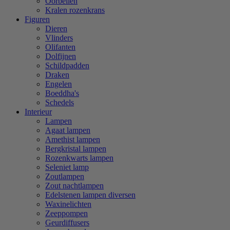
Oorbellen
Kralen rozenkrans
Figuren
Dieren
Vlinders
Olifanten
Dolfijnen
Schildpadden
Draken
Engelen
Boeddha's
Schedels
Interieur
Lampen
Agaat lampen
Amethist lampen
Bergkristal lampen
Rozenkwarts lampen
Seleniet lamp
Zoutlampen
Zout nachtlampen
Edelstenen lampen diversen
Waxinelichten
Zeeppompen
Geurdiffusers