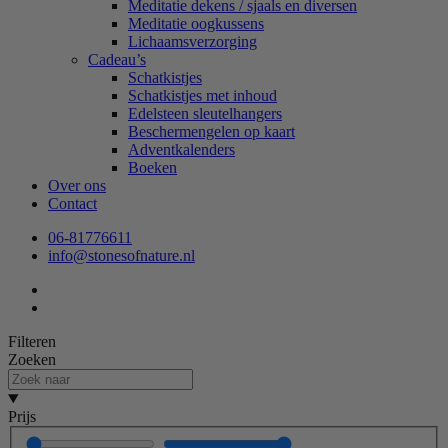
Meditatie dekens / sjaals en diversen
Meditatie oogkussens
Lichaamsverzorging
Cadeau’s
Schatkistjes
Schatkistjes met inhoud
Edelsteen sleutelhangers
Beschermengelen op kaart
Adventkalenders
Boeken
Over ons
Contact
06-81776611
info@stonesofnature.nl
Filteren
Zoeken
Prijs