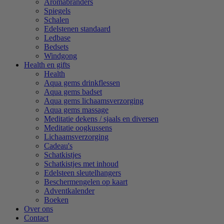
Aromabranders
Spiegels
Schalen
Edelstenen standaard
Ledbase
Bedsets
Windgong
Health en gifts
Health
Aqua gems drinkflessen
Aqua gems badset
Aqua gems lichaamsverzorging
Aqua gems massage
Meditatie dekens / sjaals en diversen
Meditatie oogkussens
Lichaamsverzorging
Cadeau's
Schatkistjes
Schatkistjes met inhoud
Edelsteen sleutelhangers
Beschermengelen op kaart
Adventkalender
Boeken
Over ons
Contact