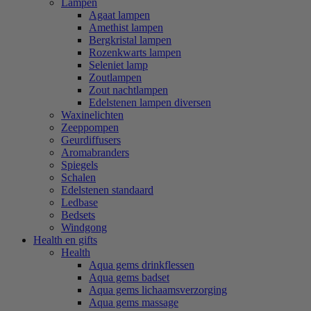
Lampen
Agaat lampen
Amethist lampen
Bergkristal lampen
Rozenkwarts lampen
Seleniet lamp
Zoutlampen
Zout nachtlampen
Edelstenen lampen diversen
Waxinelichten
Zeeppompen
Geurdiffusers
Aromabranders
Spiegels
Schalen
Edelstenen standaard
Ledbase
Bedsets
Windgong
Health en gifts
Health
Aqua gems drinkflessen
Aqua gems badset
Aqua gems lichaamsverzorging
Aqua gems massage