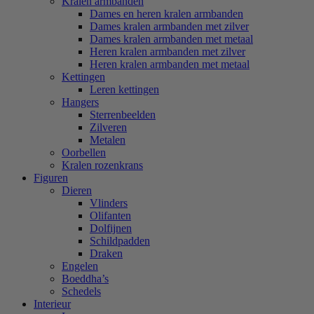
Kralen armbanden
Dames en heren kralen armbanden
Dames kralen armbanden met zilver
Dames kralen armbanden met metaal
Heren kralen armbanden met zilver
Heren kralen armbanden met metaal
Kettingen
Leren kettingen
Hangers
Sterrenbeelden
Zilveren
Metalen
Oorbellen
Kralen rozenkrans
Figuren
Dieren
Vlinders
Olifanten
Dolfijnen
Schildpadden
Draken
Engelen
Boeddha’s
Schedels
Interieur