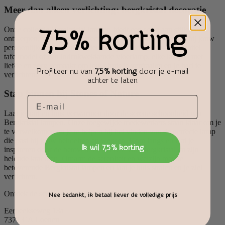
Meer dan alleen verlichting: bergkristal decoratie
7,5% korting
Onze collectie Bergkristal lampen biedt een scala aan stijlen en
ontwerpen, zodat je de perfecte lamp kunt vinden die past bij jouw
persoonlijke smaak en interieur. Of je nu kiest voor een subtiel
tafelmodel of een indrukwekkende vloerlamp, elke lamp is met
liefde en zorg gemaakt om jouw huis te verfraaien en je hart te
Profiteer nu van
7,5% korting
door je e-mail
verlichten.
achter te laten
Stap binnen bij Stones of Nature
Email
Laat je hart en huis verwarmen door de serene schoonheid van
Bergkristal lampen. Onze toegewijde medewerkers staan klaar om je
te verwelkomen en je te helpen bij het vinden van de perfecte lamp
die past bij jouw behoeften en wensen. Kom langs en laat je
Ik wil 7,5% korting
inspireren door de betoverende wereld van Bergkristal en zijn
helende krachten. Omarm de sereniteit en welzijn met de
betoverende Bergkristal lampen en laat je huis stralen en je ziel
verlichten.
Ontdek de schatten van de wereld
Nee bedankt, ik betaal liever de volledige prijs
Eerbeekseweg 13a
7371 CA Loenen