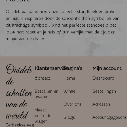
Ontdek vandaag nog onze collectie standbeelden draken
en laat je inspireren door de schoonheid en symboliek van
dit krachtige symbool. Vind het perfecte standbeeld dat
jouw hart raakt en je huis of tuin verrijkt met de tijdloze
magie van de draak.
Ontdek
Klantenservice
Pagina's
Mijn account
de
Contact
Home
Dashboard
schatten
Bestellen en
Winkel
Bestellingen
leveren
van de
Over ons
Adressen
Meest
wereld
gestelde
Blogs
Accountgegevens
vragen
Eerbeekseweg