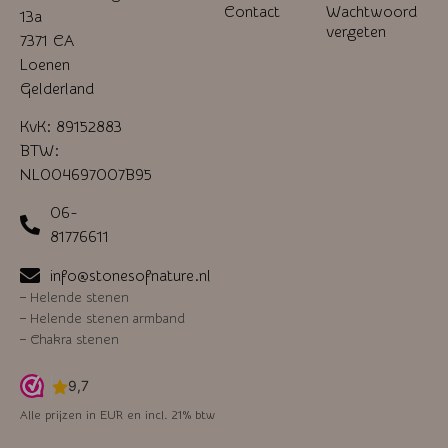
Contact
Wachtwoord
13a
vergeten
7371 CA
Loenen
Gelderland
KvK: 89152883
BTW:
NL004697007B95
06-
81776611
info@stonesofnature.nl
–
Helende stenen
–
Helende stenen armband
–
Chakra stenen
Alle prijzen in EUR en incl. 21% btw