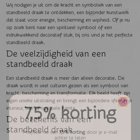
Wij nodigen je uit om de kracht en symboliek van een
standbeeld draak te ontdekken, een bijzonder kunstwerk
dat staat voor energie, bescherming en wijsheid. Of je nu
op zoek bent naar een spiritueel symbool of een
indrukwekkend decoratief stuk, bij ons vind je het perfecte
standbeeld draak.
De veelzijdigheid van een
standbeeld draak
Een standbeeld draak is meer dan alleen decoratie. De
draak wordt in veel culturen gezien als een symbool van
kracht, bescherming en transformatie. Elk beeld heeft zijn
eigen unieke uitstraling en brengt een bijzondere sfeer in je
7,5% korting
interieur, tuin of spirituele ruimte.
De betekenis van een
standbeeld draak
Profiteer nu van
7,5% korting
door je e-mail
achter te laten