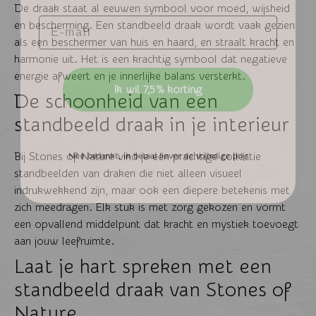
De draak staat al eeuwen symbool voor moed, wijsheid
Email
en bescherming. Een standbeeld draak wordt vaak gezien
als een beschermer van huis en haard, en straalt kracht en
harmonie uit. Het is een krachtig symbool dat negatieve
energie afweert en je innerlijke balans versterkt.
Ik wil 7,5% korting
De schoonheid van een
standbeeld draak in je interieur
Nee bedankt, ik betaal liever de volledige prijs
Bij Stones of Nature vind je een prachtige collectie
standbeelden van draken die niet alleen visueel
indrukwekkend zijn, maar ook een diepere betekenis met
zich meedragen. Elk stuk is met zorg gekozen en vormt
een opvallend middelpunt dat kracht en mystiek toevoegt
aan jouw leefruimte.
Laat je hart spreken met een
standbeeld draak van Stones of
Nature