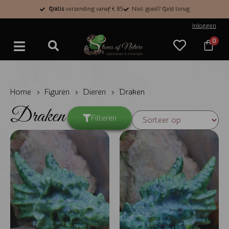
Gratis
verzending vanaf € 85
Niet goed? Geld terug
Inloggen
0
Home
›
Figuren
›
Dieren
› Draken
Draken
Filteren