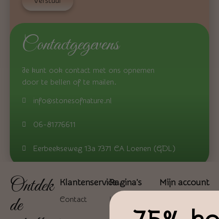
Verstuur
Contactgegevens
Je kunt ook contact met ons opnemen
door te bellen of te mailen.
info@stonesofnature.nl
06-81776611
Eerbeekseweg 13a 7371 CA Loenen (GDL)
Ontdek
Klantenservice
Pagina's
Mijn account
de
Contact
Home
Dashboard