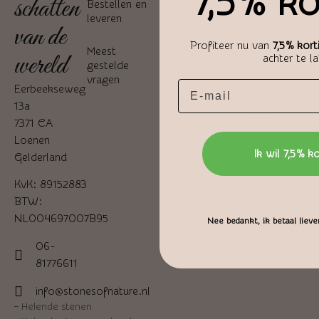
7,5% ko
schatten
Bestellen en
Winkel
Bestellingen
leveren
van de
Over ons
Adressen
Profiteer nu van
7,5% kort
Meest
wereld
achter te l
gestelde
Blogs
Accountgegevens
vragen
Email
Eerbeekseweg
Contact
Wachtwoord
13a
vergeten
7371 CA
Loenen
Ik wil 7,5% ko
Gelderland
KvK: 89152883
BTW:
NL004697007B95
Nee bedankt, ik betaal liever
06-
81776611
info@stonesofnature.nl
–
Helende stenen