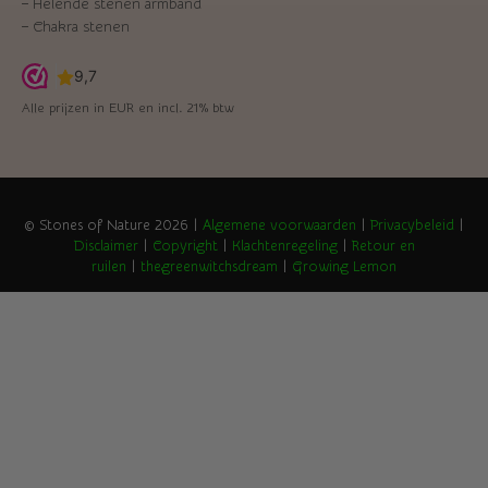
–
Helende stenen armband
–
Chakra stenen
Alle prijzen in EUR en incl. 21% btw
© Stones of Nature 2026 |
Algemene voorwaarden
|
Privacybeleid
|
Disclaimer
|
Copyright
|
Klachtenregeling
|
Retour en
ruilen
|
thegreenwitchsdream
|
Growing Lemon