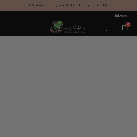
Gratis
verzending vanaf € 85
Niet goed? Geld terug
Inloggen
0
Unieke edelstenen en
mineralen Stones of
Nature
Duik in de fascinerende wereld van edelstenen
en mineralen. Ervaar de schoonheid en kracht