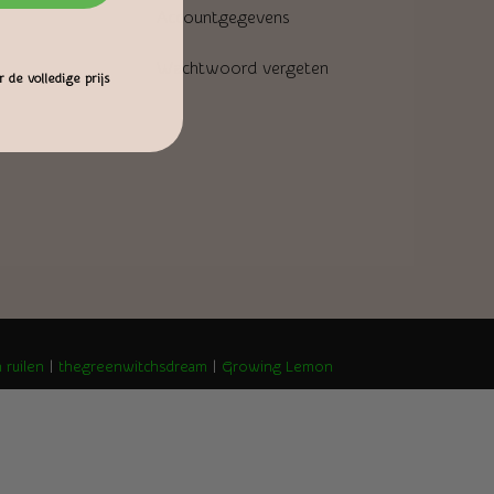
Accountgegevens
Wachtwoord vergeten
 de volledige prijs
 ruilen
|
thegreenwitchsdream
|
Growing Lemon