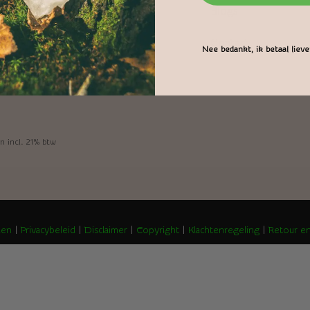
Blogs
Contact
Nee bedankt, ik betaal liever
n incl. 21% btw
den
|
Privacybeleid
|
Disclaimer
|
Copyright
|
Klachtenregeling
|
Retour en