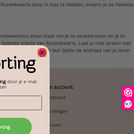
en Rozenkwarts lamp in huis te hebben, omarm je de helende
medewerkers staan klaar om je te verwelkomen en je te
de helende kracht van Rozenkwarts.
Laat je huis stralen met
le steen brengt en laat liefde de leidraad van je leven
rting
ing
door je e-mail
Mijn account
aten
Dashboard
9,7
Bestellingen
Adressen
orting