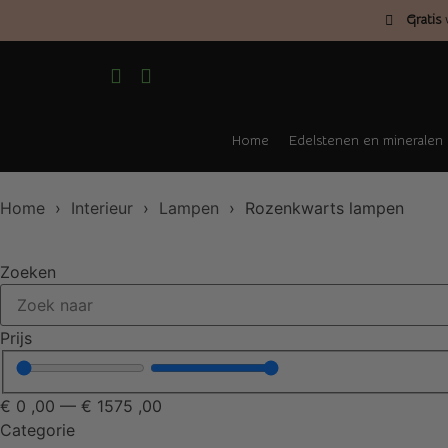
Gratis
v
Home
Edelstenen en mineralen
Home
›
Interieur
›
Lampen
› Rozenkwarts lampen
Zoeken
Prijs
€
0
,00
—
€
1575
,00
Categorie