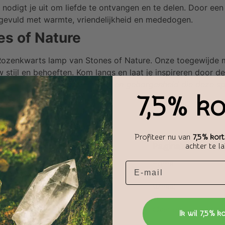
n nodigt je uit om liefde te ontvangen en te delen. Door e
 gevuld met warmte, vriendelijkheid en mededogen.
es of Nature
e Rozenkwarts lamp van Stones of Nature. Onze toegewijde 
w stijl en behoeften. Kom langs en laat je inspireren door 
f Nature. Omarm de warmte en geborgenheid die deze specia
7,5% ko
Profiteer nu van
7,5% kort
Klantenservice
Pagina's
achter te l
Contact
Home
Bestellen en leveren
Winkel
Meest gestelde vragen
Over ons
Ik wil 7,5% k