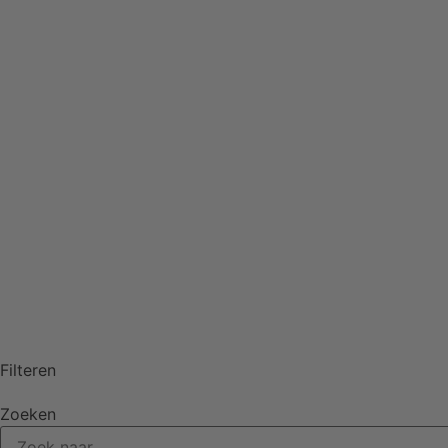
Sieraden
Figuren
Interieur
Health en gifts
Over ons
Contact
06-81776611
info@stonesofnature.nl
Filteren
Zoeken