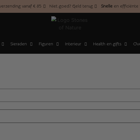
erzending vanaf € 85
Niet goed? Geld terug
Snelle
en efficiënte
Sieraden
Figuren
Interieur
Health en gifts
Ove