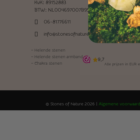
KvK: 89152883
BTW: NL004697007B95
06-81776611
info@stonesofnature.nl
–
Helende stenen
–
Helende stenen armband
–
Chakra stenen
Alle prijzen in EUR e
© Stones of Nature 2026 |
Algemene voorwaar
Home
Edelstenen en mineralen