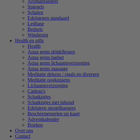
Aromabranders
Spiegels
Schalen
Edelstenen standaard
Ledbase
Bedsets
Windgong
Health en gifts
Health
Aqua gems drinkflessen
Aqua gems badset
Aqua gems lichaamsverzorging
Aqua gems massage
Meditatie dekens / sjaals en diversen
Meditatie oogkussens
Lichaamsverzorging
Cadeau's
Schatkistjes
Schatkistjes met inhoud
Edelsteen sleutelhangers
Beschermengelen op kaart
Adventkalender
Boeken
Over ons
Contact