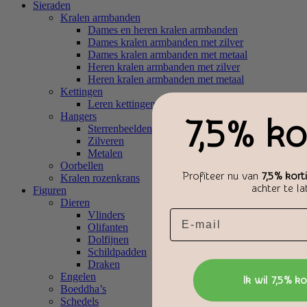
Sieraden
Kralen armbanden
Dames en heren kralen armbanden
Dames kralen armbanden met zilver
Dames kralen armbanden met metaal
Heren kralen armbanden met zilver
Heren kralen armbanden met metaal
Kettingen
Leren kettingen
Hangers
7,5% ko
Sterrenbeelden
Zilveren
Metalen
Oorbellen
Profiteer nu van
7,5% kort
Kralen rozenkrans
achter te la
Figuren
Dieren
Email
Vlinders
Olifanten
Dolfijnen
Schildpadden
Draken
Engelen
Ik wil 7,5% ko
Boeddha’s
Schedels