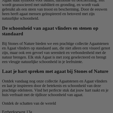
Agaat staat symbool voor balans, harmonie en bescherming. Het
wordt geassocieerd met stabiliteit en gronding, en wordt vaak
gebruikt als een steen van troost en bescherming. Door de eeuwen
heen heeft agaat mensen geïnspireerd en betoverd met zijn
natuurlijke schoonheid.
De schoonheid van agaat vlinders en stenen op
standaard
Bij Stones of Nature bieden we een prachtige collectie Agaatstenen
en Agaat vlinders op standaard aan, die niet alleen een visueel genot
zijn, maar ook een gevoel van sereniteit en verbondenheid met de
natuur brengen. Elk stuk Agaat is met zorg geselecteerd en brengt
een vleugje natuurlijke schoonheid in je leefruimte.
Laat je hart spreken met agaat bij Stones of Nature
Ontdek vandaag nog onze collectie Agaatstenen en Agaat vlinders
en laat je inspireren door de betekenis en schoonheid van deze
prachtige edelsteen. Vind het perfecte stuk dat jouw hart raakt en je
huis verfraait met de tijdloze schoonheid van agaat.
Ontdek de schatten van de wereld
Eerbeekseweg 13a