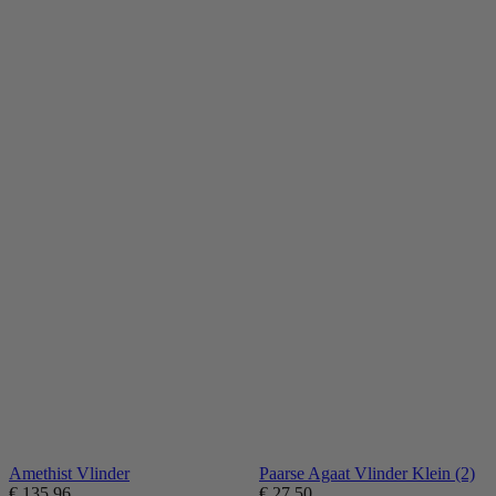
Amethist Vlinder
Paarse Agaat Vlinder Klein (2)
€
135,96
€
27,50