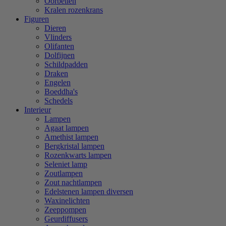
Oorbellen
Kralen rozenkrans
Figuren
Dieren
Vlinders
Olifanten
Dolfijnen
Schildpadden
Draken
Engelen
Boeddha's
Schedels
Interieur
Lampen
Agaat lampen
Amethist lampen
Bergkristal lampen
Rozenkwarts lampen
Seleniet lamp
Zoutlampen
Zout nachtlampen
Edelstenen lampen diversen
Waxinelichten
Zeeppompen
Geurdiffusers