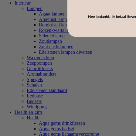
Interieur
Lampen
Agaat lampen
Nee bedankt, ik betaal liever
Amethist lampen
Bergkristal lampen
Rozenkwarts lampen
Seleniet lamp
Zoutlampen
Zout nachtlampen
Edelstenen lampen diversen
Waxinelichten
Zeeppompen
Geurdiffusers
Aromabranders
Spiegels
Schalen
Edelstenen standaard
Ledbase
Bedsets
Windgong
Health en gifts
Health
Aqua gems drinkflessen
Aqua gems badset
Aqua gems lichaamsverzorging