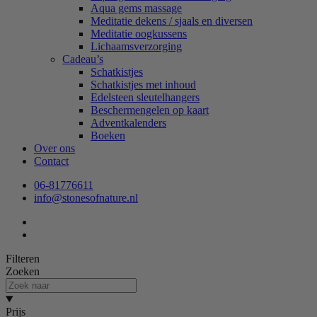
Aqua gems massage
Meditatie dekens / sjaals en diversen
Meditatie oogkussens
Lichaamsverzorging
Cadeau’s
Schatkistjes
Schatkistjes met inhoud
Edelsteen sleutelhangers
Beschermengelen op kaart
Adventkalenders
Boeken
Over ons
Contact
06-81776611
info@stonesofnature.nl
Filteren
Zoeken
Prijs