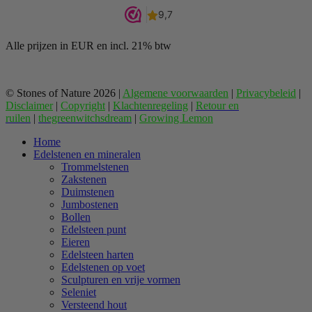
Alle prijzen in EUR en incl. 21% btw
© Stones of Nature 2026 |
Algemene voorwaarden
|
Privacybeleid
|
Disclaimer
|
Copyright
|
Klachtenregeling
|
Retour en
ruilen
|
thegreenwitchsdream
|
Growing Lemon
Home
Edelstenen en mineralen
Trommelstenen
Zakstenen
Duimstenen
Jumbostenen
Bollen
Edelsteen punt
Eieren
Edelsteen harten
Edelstenen op voet
Sculpturen en vrije vormen
Seleniet
Versteend hout