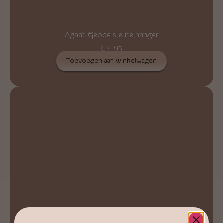
Agaat Geode sleutelhanger
€
4,95
Toevoegen aan winkelwagen