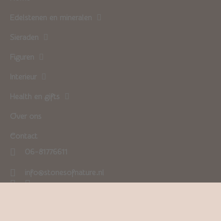
Edelstenen en mineralen
Sieraden
Figuren
Interieur
Health en gifts
Over ons
Contact
06-81776611
info@stonesofnature.nl
0