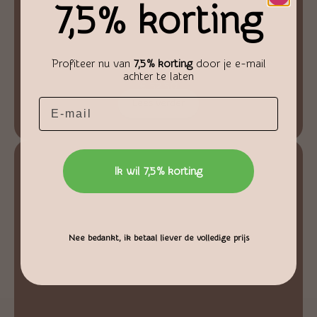
7,5% korting
Profiteer nu van
7,5% korting
door je e-mail
Agaat op voet
achter te laten
€
52,50
Email
Lees verder
Ik wil 7,5% korting
Nee bedankt, ik betaal liever de volledige prijs