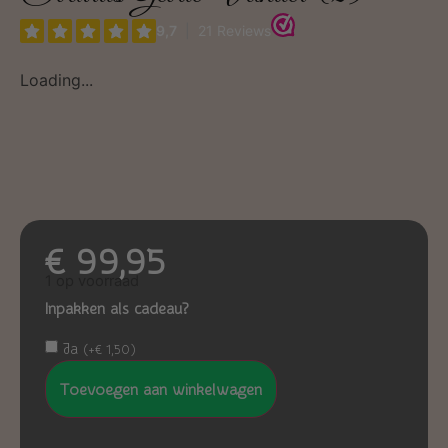
Loading...
€
99,95
1 op voorraad
Inpakken als cadeau?
Ja
(
+
€
1,50
)
Toevoegen aan winkelwagen