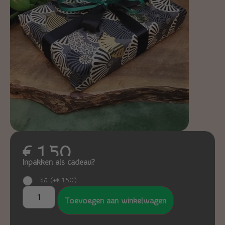
€
1,50
Inpakken als cadeau?
Ja
(
+
€
1,50
)
Toevoegen aan winkelwagen