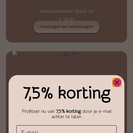
Adventskalender Groot A4
€
44,95
Toevoegen aan winkelwagen
7,5% korting
Profiteer nu van
7,5% korting
door je e-mail
achter te laten
Email