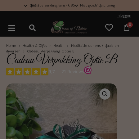
Gratis
verzending vanaf € 85
Niet goed? Geld terug
Inloggen
0
Home
›
Health & Gifts
›
Health
›
Meditatie dekens / sjaals en
diversen
› Cadeau Verpakking Optie B
Cadeau Verpakking Optie B