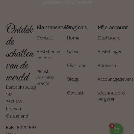
Ontdek
Klantenservice
Pagina's
Mijn account
de
Contact
Home
Dashboard
schatten
Bestellen en
Winkel
Bestellingen
leveren
van de
Over ons
Adressen
Meest
wereld
gestelde
Blogs
Accountgegevens
vragen
Eerbeekseweg
Contact
Wachtwoord
13a
vergeten
7371 CA
Loenen
Gelderland
0
KvK: 89152883