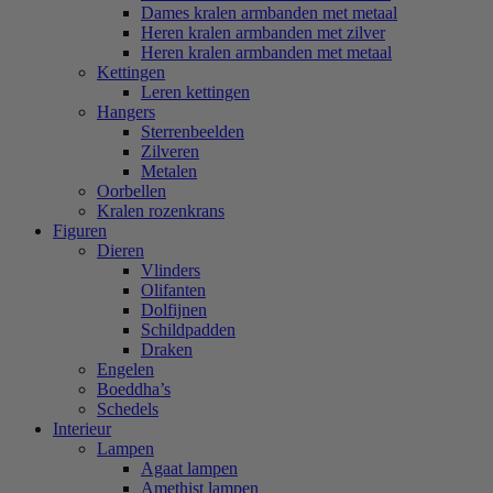
Dames kralen armbanden met metaal
Heren kralen armbanden met zilver
Heren kralen armbanden met metaal
Kettingen
Leren kettingen
Hangers
Sterrenbeelden
Zilveren
Metalen
Oorbellen
Kralen rozenkrans
Figuren
Dieren
Vlinders
Olifanten
Dolfijnen
Schildpadden
Draken
Engelen
Boeddha’s
Schedels
Interieur
Lampen
Agaat lampen
Amethist lampen