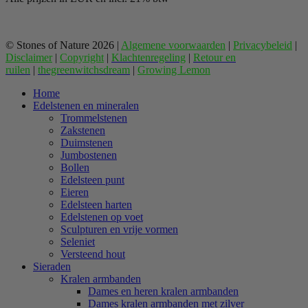
© Stones of Nature 2026 |
Algemene voorwaarden
|
Privacybeleid
|
Disclaimer
|
Copyright
|
Klachtenregeling
|
Retour en
ruilen
|
thegreenwitchsdream
|
Growing Lemon
Home
Edelstenen en mineralen
Trommelstenen
Zakstenen
Duimstenen
Jumbostenen
Bollen
Edelsteen punt
Eieren
Edelsteen harten
Edelstenen op voet
Sculpturen en vrije vormen
Seleniet
Versteend hout
Sieraden
Kralen armbanden
Dames en heren kralen armbanden
Dames kralen armbanden met zilver