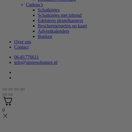
Cadeau’s
Schatkistjes
Schatkistjes met inhoud
Edelsteen sleutelhangers
Beschermengelen op kaart
Adventkalenders
Boeken
Over ons
Contact
06-81776611
info@stonesofnature.nl
0