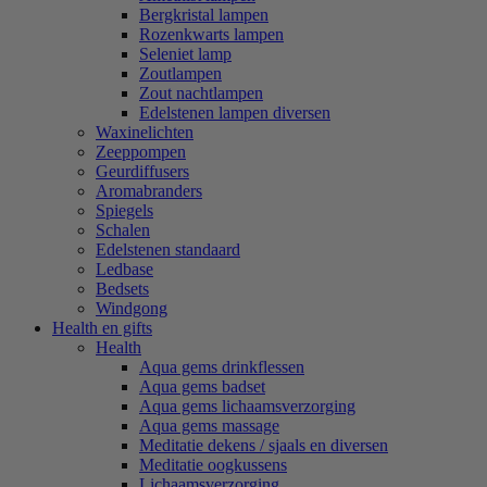
Bergkristal lampen
Rozenkwarts lampen
Seleniet lamp
Zoutlampen
Zout nachtlampen
Edelstenen lampen diversen
Waxinelichten
Zeeppompen
Geurdiffusers
Aromabranders
Spiegels
Schalen
Edelstenen standaard
Ledbase
Bedsets
Windgong
Health en gifts
Health
Aqua gems drinkflessen
Aqua gems badset
Aqua gems lichaamsverzorging
Aqua gems massage
Meditatie dekens / sjaals en diversen
Meditatie oogkussens
Lichaamsverzorging