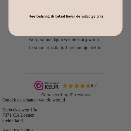
Nee bedankt, ik betaal liever de volledige prijs
Ontdek de schatten van de wereld
Eerbeekseweg 13a
7371 CA Loenen
Gelderland
KvK: 89152883