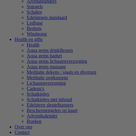
Aromabranders
Spiegels
Schalen
Edelstenen standaard
Ledbase
Bedsets
Windgong
Health en gifts
Health
Aqua gems drinkflessen
Aqua gems badset
Aqua gems lichaamsverzorging
Aqua gems massage
Meditatie dekens / sjaals en diversen
Meditatie oogkussens
Lichaamsverzorging
Cadeau's
Schatkistjes
Schatkistjes met inhoud
Edelsteen sleutelhangers
Beschermengelen op kaart
Adventkalender
Boeken
Over ons
Contact