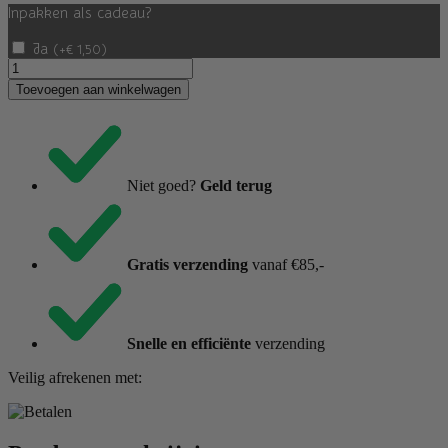
Inpakken als cadeau?
Ja
(
+
€
1,50
)
Cadeau
Verpakking
Toevoegen aan winkelwagen
Optie
A
aantal
Niet goed?
Geld terug
Gratis verzending
vanaf €85,-
Snelle en efficiënte
verzending
Veilig afrekenen met: