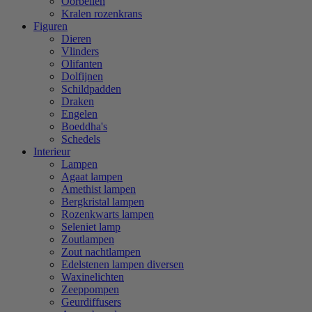
Oorbellen
Kralen rozenkrans
Figuren
Dieren
Vlinders
Olifanten
Dolfijnen
Schildpadden
Draken
Engelen
Boeddha's
Schedels
Interieur
Lampen
Agaat lampen
Amethist lampen
Bergkristal lampen
Rozenkwarts lampen
Seleniet lamp
Zoutlampen
Zout nachtlampen
Edelstenen lampen diversen
Waxinelichten
Zeeppompen
Geurdiffusers