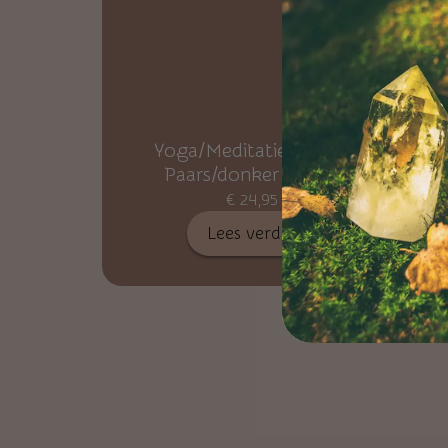
Yoga/Meditatie Deken
Paars/donker Blauw
€
24,95
Lees verder