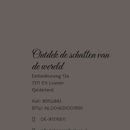
Ontdek de schatten van
de wereld
Eerbeekseweg 13a
7371 CA Loenen
Gelderland
KvK: 89152883
BTW: NL004697007B95
06-81776611