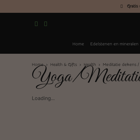
Gratis
v
Home
Edelstenen en mineralen
Home
›
Health & Gifts
›
Health
›
Meditatie dekens / 
Yoga/Meditati
Loading...