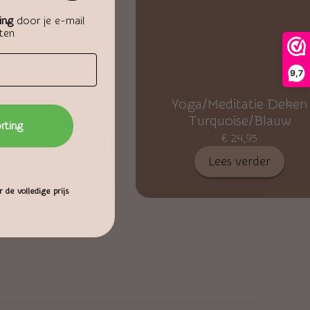
ing
door je e-mail
aten
9,7
ender Groot A4
Yoga/Meditatie Deken
Turquoise/Blauw
44,95
orting
€
24,95
aan winkelwagen
Lees verder
 de volledige prijs