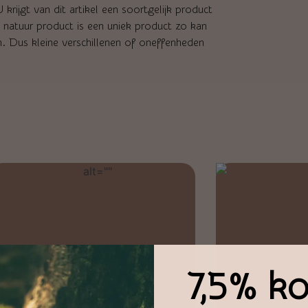
krijgt van dit artikel een soortgelijk product
k natuur product is een uniek product zo kan
en. Dus kleine verschillenen of oneffenheden
7,5% ko