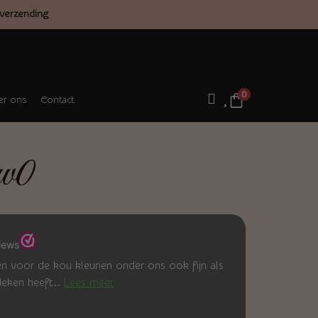
verzending
0
r ons
Contact
w0
en voor de kou kleunen onder ons ook fijn als
deken heeft..
Lees meer