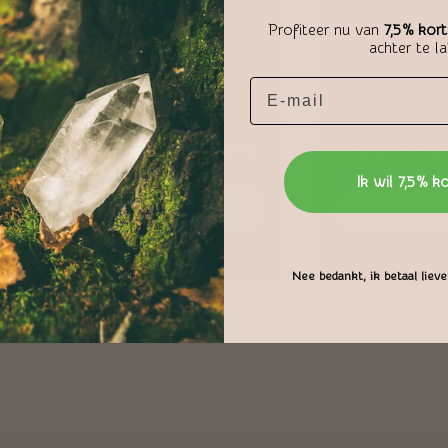
Profiteer nu van
7,5% kort
achter te l
Cadeau Verpakking Optie B
Adventskal
€
1,50
€
Ik wil 7,5% k
Toevoegen aan winkelwagen
Toevoegen 
Nee bedankt, ik betaal liever