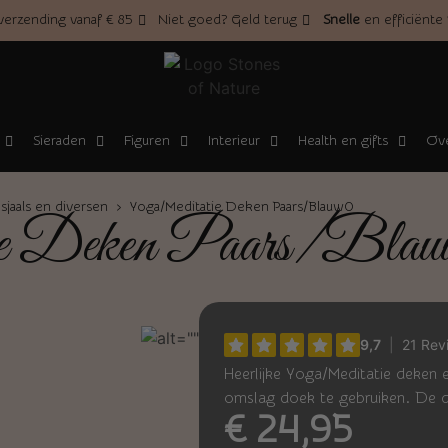
erzending vanaf € 85
Niet goed? Geld terug
Snelle
en efficiënte
Sieraden
Figuren
Interieur
Health en gifts
Ove
sjaals en diversen
› Yoga/Meditatie Deken Paars/Blauw0
e Deken Paars/Blau
Heerlijke Yoga/Meditatie deken 
omslag doek te gebruiken. De 
€
24,95