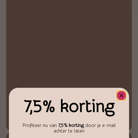
Lapis Lazuli Oorbellen
7,5% korting
€
24,95
Toevoegen aan winkelwagen
Profiteer nu van
7,5% korting
door je e-mail
achter te laten