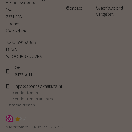
Eerbeekseweg
Contact
Wachtwoord
13a
vergeten
7371 CA
Loenen
Gelderland
KvK: 89152883
BTW:
NL004697007B95
06-
81776611
info@stonesofnature.nl
–
Helende stenen
–
Helende stenen armband
–
Chakra stenen
Alle prijzen in EUR en incl. 21% btw