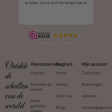
Ontdek
Klantenservice
Pagina's
Mijn account
de
Contact
Home
Dashboard
schatten
Bestellen en
Winkel
Bestellingen
leveren
van de
Over ons
Adressen
Meest
wereld
gestelde
Blogs
Accountgegevens
vragen