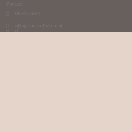
Contact
06-81776611
info@stonesofnature.nl
3