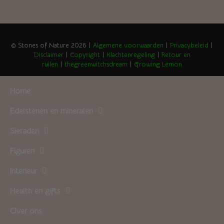
© Stones of Nature 2026 |
Algemene voorwaarden
|
Privacybeleid
|
Disclaimer
|
Copyright
|
Klachtenregeling
|
Retour en
ruilen
|
thegreenwitchsdream
|
Growing Lemon
Home
Edelstenen en mineralen
Sieraden
Figuren
Interieur
Health en gifts
Over ons