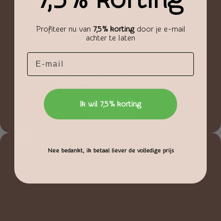
Profiteer nu van
7,5% korting
door je e-mail
achter te laten
Email
Zilveren Citrien Oorbellen
€
37,95
Ik wil 7,5% korting
Lees verder
Nee bedankt, ik betaal liever de volledige prijs