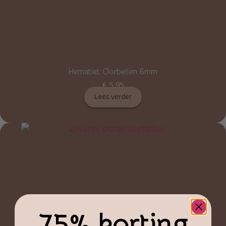
Hematiet Oorbellen 6mm
€
5,95
Lees verder
7,5% korting