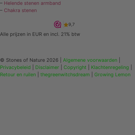
–
Helende stenen armband
–
Chakra stenen
Alle prijzen in EUR en incl. 21% btw
© Stones of Nature 2026 |
Algemene voorwaarden
|
Privacybeleid
|
Disclaimer
|
Copyright
|
Klachtenregeling
|
Retour en ruilen
|
thegreenwitchsdream
|
Growing Lemon
Home
Edelstenen en mineralen
Sieraden
Figuren