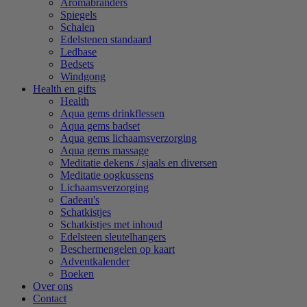
Aromabranders
Spiegels
Schalen
Edelstenen standaard
Ledbase
Bedsets
Windgong
Health en gifts
Health
Aqua gems drinkflessen
Aqua gems badset
Aqua gems lichaamsverzorging
Aqua gems massage
Meditatie dekens / sjaals en diversen
Meditatie oogkussens
Lichaamsverzorging
Cadeau's
Schatkistjes
Schatkistjes met inhoud
Edelsteen sleutelhangers
Beschermengelen op kaart
Adventkalender
Boeken
Over ons
Contact