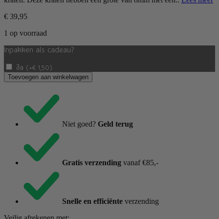
€
39,95
1 op voorraad
Inpakken als cadeau?
Ja
(
+
€
1,50
)
Bergkristal
Toevoegen aan winkelwagen
&
Sodaliet
Armband
met
Zilver
Niet goed?
Geld terug
18cm
aantal
Gratis verzending
vanaf €85,-
Snelle en efficiënte
verzending
Veilig afrekenen met: