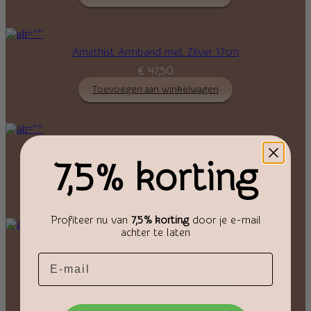
Amethist Armband met Zilver 17cm
€
47,50
Toevoegen aan winkelwagen
Sodaliet Armband met Zilver 18cm
7,5% korting
€
39,95
Toevoegen aan winkelwagen
Profiteer nu van
7,5% korting
door je e-mail
achter te laten
Bergkristal & Onyx Armband met Zilver 16cm
Email
€
39,95
Toevoegen aan winkelwagen