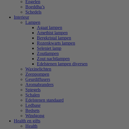
Engelen
Boeddha’s
Schedels
Interieur
Lampen
Agaat lampen
Amethist lampen
Bergkristal lampen
Rozenkwarts lampen
Seleniet lamp
Zoutlampen
Zout nachtlampen
Edelstenen lampen diversen
Waxinelichten
Zeeppompen
Geurdiffusers
Aromabranders
Spiegels
Schalen
Edelstenen standaard
Ledbase
Bedsets
Windgong
Health en gifts
Health