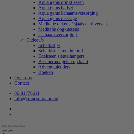
Aqua gems drinkflessen
Aqua gems badset
Aqua gems lichaamsverzorging
Aqua gems massage
Meditatie dekens / sjaals en diversen
Meditatie oogkussens
Lichaamsverzorging
Cadeau’s
Schatkistjes
Schatkistjes met inhoud
Edelsteen sleutelhangers
Beschermengelen op kaart
Adventkalenders
Boeken
Over ons
Contact
06-81776611
info@stonesofnature.nl