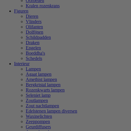
Oorbellen
Kralen rozenkrans
Figuren
Dieren
Vlinders
Olifanten
Dolfijnen
Schildpadden
Draken
Engelen
Boeddha's
Schedels
Interieur
Lampen
Agaat lampen
Amethist lampen
Bergkristal lampen
Rozenkwarts lampen
Seleniet lamp
Zoutlampen
Zout nachtlampen
Edelstenen lampen diversen
Waxinelichten
Zeeppompen
Geurdiffusers