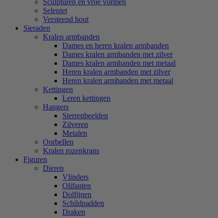
Sculpturen en vrije vormen
Seleniet
Versteend hout
Sieraden
Kralen armbanden
Dames en heren kralen armbanden
Dames kralen armbanden met zilver
Dames kralen armbanden met metaal
Heren kralen armbanden met zilver
Heren kralen armbanden met metaal
Kettingen
Leren kettingen
Hangers
Sterrenbeelden
Zilveren
Metalen
Oorbellen
Kralen rozenkrans
Figuren
Dieren
Vlinders
Olifanten
Dolfijnen
Schildpadden
Draken