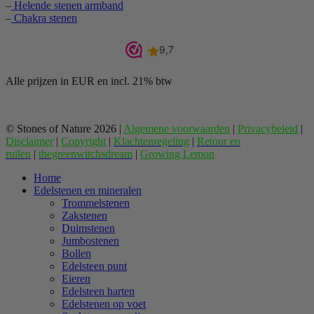
–
Helende stenen armband
–
Chakra stenen
Alle prijzen in EUR en incl. 21% btw
© Stones of Nature 2026 |
Algemene voorwaarden
|
Privacybeleid
|
Disclaimer
|
Copyright
|
Klachtenregeling
|
Retour en
ruilen
|
thegreenwitchsdream
|
Growing Lemon
Home
Edelstenen en mineralen
Trommelstenen
Zakstenen
Duimstenen
Jumbostenen
Bollen
Edelsteen punt
Eieren
Edelsteen harten
Edelstenen op voet