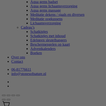
Aqua gems badset
Aqua gems lichaamsverzorging
Aqua gems massage
Meditatie dekens / sjaals en diversen
Meditatie oogkussens
Lichaamsverzorging
Cadeau’s
Schatkistjes
Schatkistjes met inhoud
Edelsteen sleutelhangers
Beschermengelen op kaart
Adventkalenders
Boeken
Over ons
Contact
06-81776611
info@stonesofnature.nl