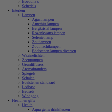
Boeddha’s
Schedels
Interieur
Lampen
Agaat lampen
Amethist lampen
Bergkristal lampen
Rozenkwarts lampen
Seleniet lamp
Zoutlampen
Zout nachtlampen
Edelstenen lampen diversen
Waxinelichten
Zeeppompen
Geurdiffusers
Aromabranders
Spiegels
Schalen
Edelstenen standaard
Ledbase
Bedsets
Windgong
Health en gifts
Health
Aqua gems drinkflessen