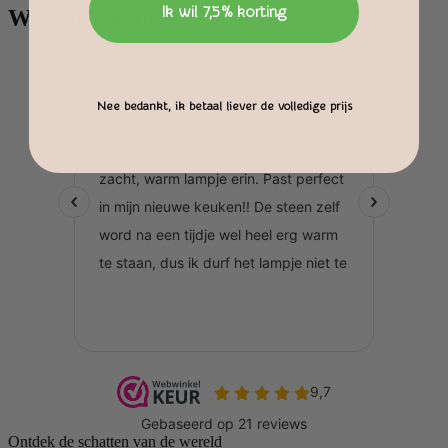
Ik wil 7,5% korting
Wat onze klanten zeggen
Nee bedankt, ik betaal liever de volledige prijs
Ontdek de schatten van de wereld