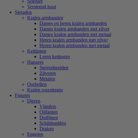
Seleniet
Versteend hout
Sieraden
Kralen armbanden
Dames en heren kralen armbanden
Dames kralen armbanden met zilver
Dames kralen armbanden met metaal
Heren kralen armbanden met zilver
Heren kralen armbanden met metaal
Kettingen
Leren kettingen
Hangers
Sterrenbeelden
Zilveren
Metalen
Oorbellen
Kralen rozenkrans
Figuren
Dieren
Vlinders
Olifanten
Dolfijnen
Schildpadden
Draken
Engelen