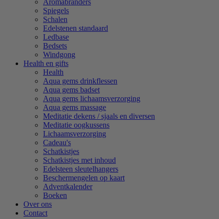
Aromabranders
Spiegels
Schalen
Edelstenen standaard
Ledbase
Bedsets
Windgong
Health en gifts
Health
Aqua gems drinkflessen
Aqua gems badset
Aqua gems lichaamsverzorging
Aqua gems massage
Meditatie dekens / sjaals en diversen
Meditatie oogkussens
Lichaamsverzorging
Cadeau's
Schatkistjes
Schatkistjes met inhoud
Edelsteen sleutelhangers
Beschermengelen op kaart
Adventkalender
Boeken
Over ons
Contact