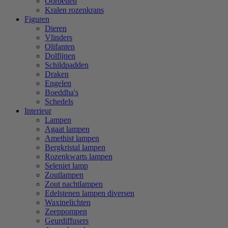
Oorbellen
Kralen rozenkrans
Figuren
Dieren
Vlinders
Olifanten
Dolfijnen
Schildpadden
Draken
Engelen
Boeddha's
Schedels
Interieur
Lampen
Agaat lampen
Amethist lampen
Bergkristal lampen
Rozenkwarts lampen
Seleniet lamp
Zoutlampen
Zout nachtlampen
Edelstenen lampen diversen
Waxinelichten
Zeeppompen
Geurdiffusers