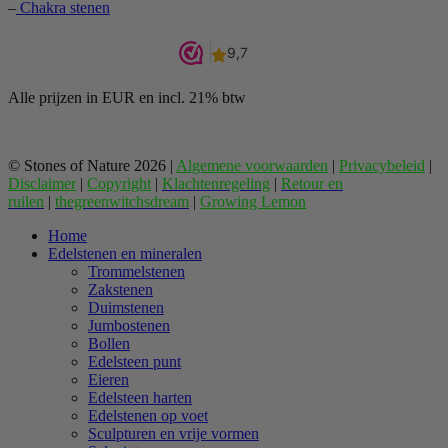
–
Chakra stenen
Alle prijzen in EUR en incl. 21% btw
© Stones of Nature 2026 |
Algemene voorwaarden
|
Privacybeleid
|
Disclaimer
|
Copyright
|
Klachtenregeling
|
Retour en
ruilen
|
thegreenwitchsdream
|
Growing Lemon
Home
Edelstenen en mineralen
Trommelstenen
Zakstenen
Duimstenen
Jumbostenen
Bollen
Edelsteen punt
Eieren
Edelsteen harten
Edelstenen op voet
Sculpturen en vrije vormen