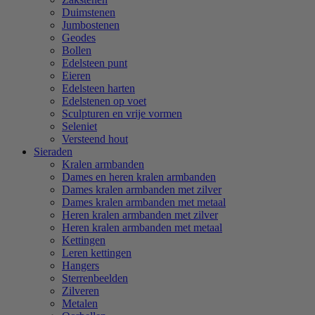
Duimstenen
Jumbostenen
Geodes
Bollen
Edelsteen punt
Eieren
Edelsteen harten
Edelstenen op voet
Sculpturen en vrije vormen
Seleniet
Versteend hout
Sieraden
Kralen armbanden
Dames en heren kralen armbanden
Dames kralen armbanden met zilver
Dames kralen armbanden met metaal
Heren kralen armbanden met zilver
Heren kralen armbanden met metaal
Kettingen
Leren kettingen
Hangers
Sterrenbeelden
Zilveren
Metalen