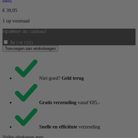
€
39,95
1 op voorraad
Inpakken als cadeau?
Ja
(
+
€
1,50
)
Sodaliet
Toevoegen aan winkelwagen
Armband
met
Zilver
18cm
aantal
Niet goed?
Geld terug
Gratis verzending
vanaf €85,-
Snelle en efficiënte
verzending
Veilig afrekenen met: