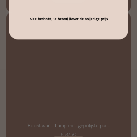
Nee bedankt, ik betaal liever de volledige prijs
Rookkwarts Lamp met gepolijste punt
€
87,50