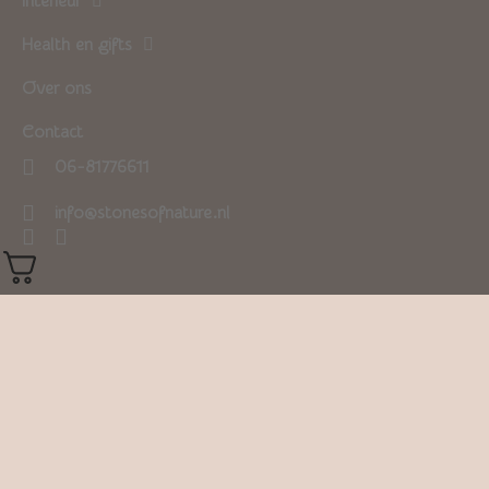
Interieur
Health en gifts
Over ons
Contact
06-81776611
info@stonesofnature.nl
0