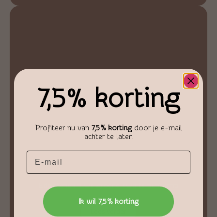
7,5% korting
Profiteer nu van
7,5% korting
door je e-mail
achter te laten
Email
Edelstenen ruwe groene kwarts puntlamp
€
79,94
Ik wil 7,5% korting
Lees verder