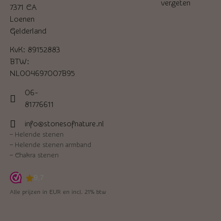
vergeten
7371 CA
Loenen
Gelderland
KvK: 89152883
BTW:
NL004697007B95
06-
81776611
info@stonesofnature.nl
–
Helende stenen
–
Helende stenen armband
–
Chakra stenen
Alle prijzen in EUR en incl. 21% btw