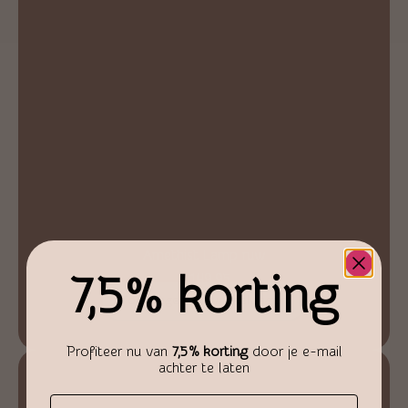
Amethist Lamp ruw
7,5% korting
€
149,95
Toevoegen aan winkelwagen
Profiteer nu van
7,5% korting
door je e-mail
achter te laten
Email