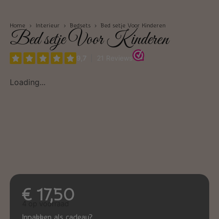
Home
›
Interieur
›
Bedsets
› Bed setje Voor Kinderen
Bed setje Voor Kinderen
Loading...
€
17,50
4 op voorraad
Inpakken als cadeau?