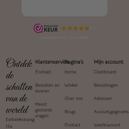
Ontdek
Klantenservice
Pagina's
Mijn account
de
Contact
Home
Dashboard
schatten
Bestellen en
Winkel
Bestellingen
leveren
van de
Over ons
Adressen
Meest
wereld
gestelde
Blogs
Accountgegevens
vragen
Eerbeekseweg
Contact
Wachtwoord
13a