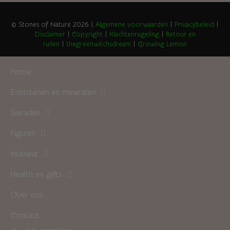
© Stones of Nature 2026 |
Algemene voorwaarden
|
Privacybeleid
|
Disclaimer
|
Copyright
|
Klachtenregeling
|
Retour en
ruilen
|
thegreenwitchsdream
|
Growing Lemon
Home
Edelstenen en mineralen
Sieraden
Figuren
Interieur
Health en gifts
Over ons
Contact