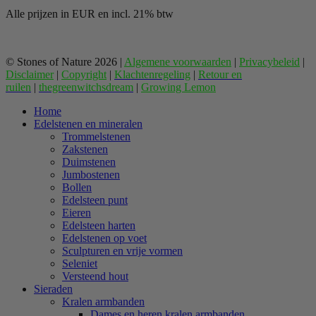
Alle prijzen in EUR en incl. 21% btw
© Stones of Nature 2026 |
Algemene voorwaarden
|
Privacybeleid
|
Disclaimer
|
Copyright
|
Klachtenregeling
|
Retour en
ruilen
|
thegreenwitchsdream
|
Growing Lemon
Home
Edelstenen en mineralen
Trommelstenen
Zakstenen
Duimstenen
Jumbostenen
Bollen
Edelsteen punt
Eieren
Edelsteen harten
Edelstenen op voet
Sculpturen en vrije vormen
Seleniet
Versteend hout
Sieraden
Kralen armbanden
Dames en heren kralen armbanden