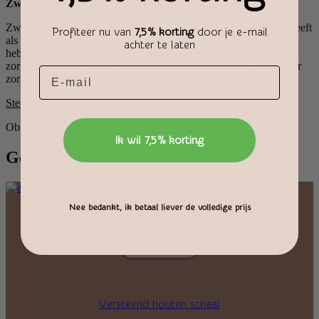
Zwart:
Zwart absorbeert licht en houd deze vast in de kern, deze kleur heeft
Profiteer nu van
7,5% korting
door je e-mail
als eigenschap een beschermende en geruststellende werking te
achter te laten
hebben op het geweten. Zwart is ernstig, ontdaan en plechtig en
zorgt voor weinig vorm van fantasie en uitbundigheid. Deze kleur
Email
zorgt ervoor dat je met beide benen stevig op de grond staat.
Steen soorten die hieronder vallen zijn o.a.:
Obsidiaan, Toermalijn en Onyx
Ik wil 7,5% korting
Gerelateerde producten
Versteend Hout Schaal (2,2 kg)
Nee bedankt, ik betaal liever de volledige prijs
€
50,00
Lees verder
Versteend houten schaal