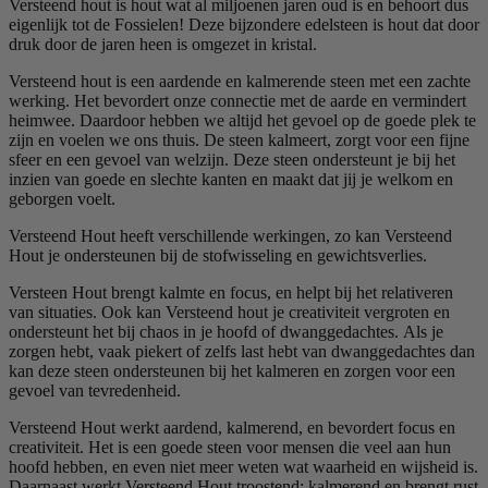
Versteend hout is hout wat al miljoenen jaren oud is en behoort dus
eigenlijk tot de Fossielen! Deze bijzondere edelsteen is hout dat door
druk door de jaren heen is omgezet in kristal.
Versteend hout is een aardende en kalmerende steen met een zachte
werking. Het bevordert onze connectie met de aarde en vermindert
heimwee. Daardoor hebben we altijd het gevoel op de goede plek te
zijn en voelen we ons thuis. De steen kalmeert, zorgt voor een fijne
sfeer en een gevoel van welzijn. Deze steen ondersteunt je bij het
inzien van goede en slechte kanten en maakt dat jij je welkom en
geborgen voelt.
Versteend Hout heeft verschillende werkingen, zo kan Versteend
Hout je ondersteunen bij de stofwisseling en gewichtsverlies.
Versteen Hout brengt kalmte en focus, en helpt bij het relativeren
van situaties. Ook kan Versteend hout je creativiteit vergroten en
ondersteunt het bij chaos in je hoofd of dwanggedachtes. Als je
zorgen hebt, vaak piekert of zelfs last hebt van dwanggedachtes dan
kan deze steen ondersteunen bij het kalmeren en zorgen voor een
gevoel van tevredenheid.
Versteend Hout werkt aardend, kalmerend, en bevordert focus en
creativiteit. Het is een goede steen voor mensen die veel aan hun
hoofd hebben, en even niet meer weten wat waarheid en wijsheid is.
Daarnaast werkt Versteend Hout troostend; kalmerend en brengt rust