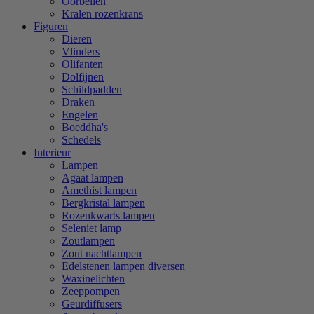
Oorbellen
Kralen rozenkrans
Figuren
Dieren
Vlinders
Olifanten
Dolfijnen
Schildpadden
Draken
Engelen
Boeddha's
Schedels
Interieur
Lampen
Agaat lampen
Amethist lampen
Bergkristal lampen
Rozenkwarts lampen
Seleniet lamp
Zoutlampen
Zout nachtlampen
Edelstenen lampen diversen
Waxinelichten
Zeeppompen
Geurdiffusers