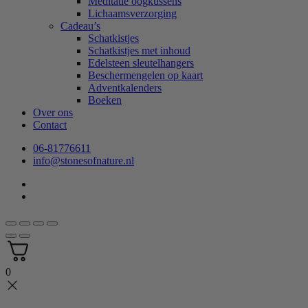
Meditatie oogkussens
Lichaamsverzorging
Cadeau’s
Schatkistjes
Schatkistjes met inhoud
Edelsteen sleutelhangers
Beschermengelen op kaart
Adventkalenders
Boeken
Over ons
Contact
06-81776611
info@stonesofnature.nl
0