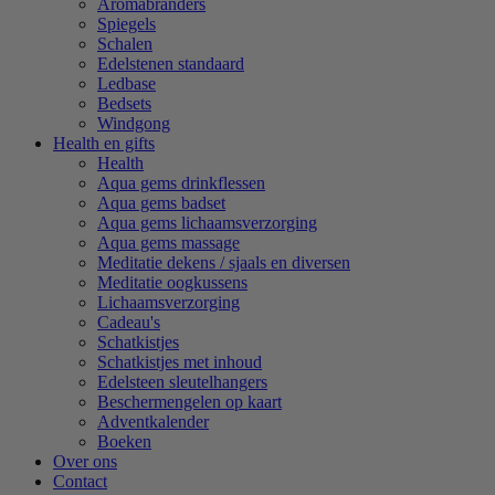
Aromabranders
Spiegels
Schalen
Edelstenen standaard
Ledbase
Bedsets
Windgong
Health en gifts
Health
Aqua gems drinkflessen
Aqua gems badset
Aqua gems lichaamsverzorging
Aqua gems massage
Meditatie dekens / sjaals en diversen
Meditatie oogkussens
Lichaamsverzorging
Cadeau's
Schatkistjes
Schatkistjes met inhoud
Edelsteen sleutelhangers
Beschermengelen op kaart
Adventkalender
Boeken
Over ons
Contact