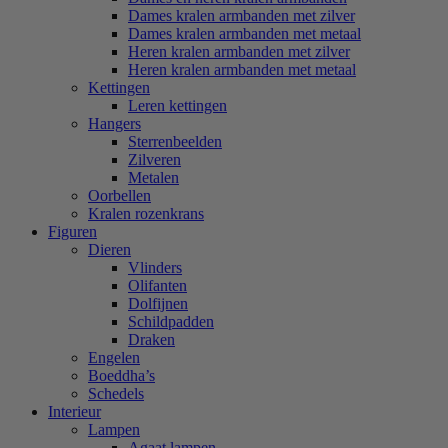
Dames kralen armbanden met zilver
Dames kralen armbanden met metaal
Heren kralen armbanden met zilver
Heren kralen armbanden met metaal
Kettingen
Leren kettingen
Hangers
Sterrenbeelden
Zilveren
Metalen
Oorbellen
Kralen rozenkrans
Figuren
Dieren
Vlinders
Olifanten
Dolfijnen
Schildpadden
Draken
Engelen
Boeddha’s
Schedels
Interieur
Lampen
Agaat lampen