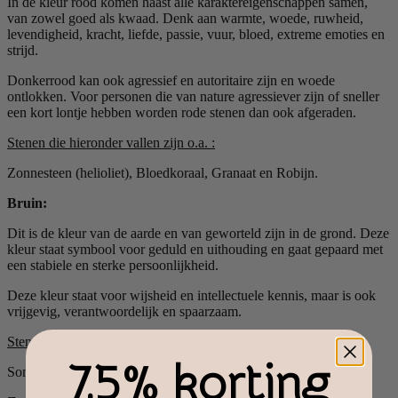
In de kleur rood komen haast alle karaktereigenschappen samen,
van zowel goed als kwaad. Denk aan warmte, woede, ruwheid,
levendigheid, kracht, liefde, passie, vuur, bloed, extreme emoties en
strijd.
Donkerrood kan ook agressief en autoritaire zijn en woede
ontlokken. Voor personen die van nature agressiever zijn of sneller
een kort lontje hebben worden rode stenen dan ook afgeraden.
Stenen die hieronder vallen zijn o.a. :
Zonnesteen (helioliet), Bloedkoraal, Granaat en Robijn.
Bruin:
Dit is de kleur van de aarde en van geworteld zijn in de grond. Deze
kleur staat symbool voor geduld en uithouding en gaat gepaard met
een stabiele en sterke persoonlijkheid.
Deze kleur staat voor wijsheid en intellectuele kennis, maar is ook
vrijgevig, verantwoordelijk en spaarzaam.
Stenen die hieronder vallen zijn o.a. :
7,5% korting
Sommige Jaspissoorten, Versteent Hout en Rookkwarts.