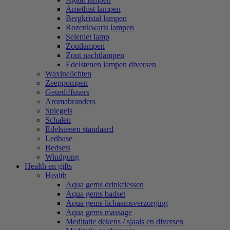
Amethist lampen
Bergkristal lampen
Rozenkwarts lampen
Seleniet lamp
Zoutlampen
Zout nachtlampen
Edelstenen lampen diversen
Waxinelichten
Zeeppompen
Geurdiffusers
Aromabranders
Spiegels
Schalen
Edelstenen standaard
Ledbase
Bedsets
Windgong
Health en gifts
Health
Aqua gems drinkflessen
Aqua gems badset
Aqua gems lichaamsverzorging
Aqua gems massage
Meditatie dekens / sjaals en diversen