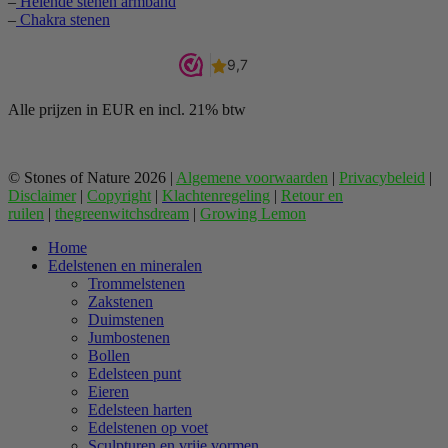
–
Helende stenen armband
–
Chakra stenen
Alle prijzen in EUR en incl. 21% btw
© Stones of Nature 2026 |
Algemene voorwaarden
|
Privacybeleid
|
Disclaimer
|
Copyright
|
Klachtenregeling
|
Retour en
ruilen
|
thegreenwitchsdream
|
Growing Lemon
Home
Edelstenen en mineralen
Trommelstenen
Zakstenen
Duimstenen
Jumbostenen
Bollen
Edelsteen punt
Eieren
Edelsteen harten
Edelstenen op voet
Sculpturen en vrije vormen