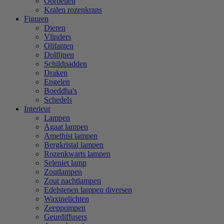
Oorbellen
Kralen rozenkrans
Figuren
Dieren
Vlinders
Olifanten
Dolfijnen
Schildpadden
Draken
Engelen
Boeddha's
Schedels
Interieur
Lampen
Agaat lampen
Amethist lampen
Bergkristal lampen
Rozenkwarts lampen
Seleniet lamp
Zoutlampen
Zout nachtlampen
Edelstenen lampen diversen
Waxinelichten
Zeeppompen
Geurdiffusers