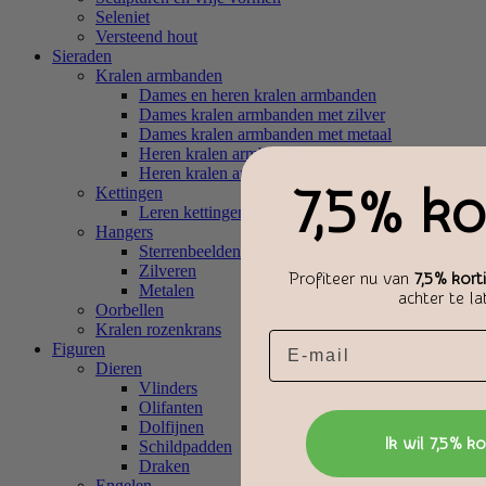
Seleniet
Versteend hout
Sieraden
Kralen armbanden
Dames en heren kralen armbanden
Dames kralen armbanden met zilver
Dames kralen armbanden met metaal
Heren kralen armbanden met zilver
Heren kralen armbanden met metaal
7,5% ko
Kettingen
Leren kettingen
Hangers
Sterrenbeelden
Zilveren
Profiteer nu van
7,5% kort
Metalen
achter te la
Oorbellen
Kralen rozenkrans
Email
Figuren
Dieren
Vlinders
Olifanten
Dolfijnen
Ik wil 7,5% ko
Schildpadden
Draken
Engelen