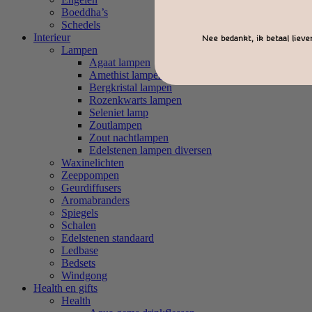
Boeddha’s
Schedels
Interieur
Nee bedankt, ik betaal liever
Lampen
Agaat lampen
Amethist lampen
Bergkristal lampen
Rozenkwarts lampen
Seleniet lamp
Zoutlampen
Zout nachtlampen
Edelstenen lampen diversen
Waxinelichten
Zeeppompen
Geurdiffusers
Aromabranders
Spiegels
Schalen
Edelstenen standaard
Ledbase
Bedsets
Windgong
Health en gifts
Health