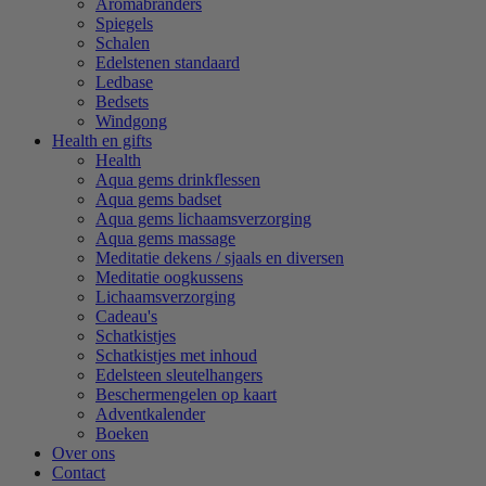
Aromabranders
Spiegels
Schalen
Edelstenen standaard
Ledbase
Bedsets
Windgong
Health en gifts
Health
Aqua gems drinkflessen
Aqua gems badset
Aqua gems lichaamsverzorging
Aqua gems massage
Meditatie dekens / sjaals en diversen
Meditatie oogkussens
Lichaamsverzorging
Cadeau's
Schatkistjes
Schatkistjes met inhoud
Edelsteen sleutelhangers
Beschermengelen op kaart
Adventkalender
Boeken
Over ons
Contact