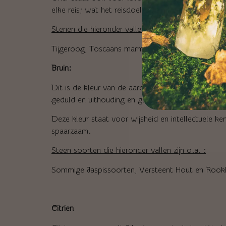
elke reis; wat het reisdoel ook mag zijn.
Stenen die hieronder vallen zijn o.a. :
Tijgeroog, Toscaans marmer en Gele Jaspis.
Bruin:
Dit is de kleur van de aarde en van geworteld zij
geduld en uithouding en gaat gepaard met een stab
Deze kleur staat voor wijsheid en intellectuele ken
spaarzaam.
Steen soorten die hieronder vallen zijn o.a. :
Sommige Jaspissoorten, Versteent Hout en Rook
Citrien