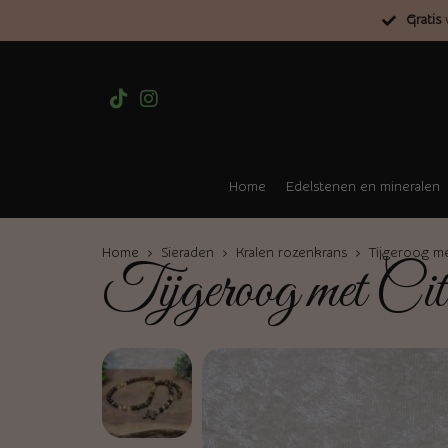
Gratis
v
Home
Edelstenen en mineralen
Home
›
Sieraden
›
Kralen rozenkrans
› Tijgeroog me
Tijgeroog met Cit