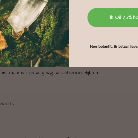
Ik wil 7,5% k
Nee bedankt, ik betaal liever
n in de grond. Deze kleur staat symbool voor
iele en sterke persoonlijkheid.
nis, maar is ook vrijgevig, verantwoordelijk en
kwarts.