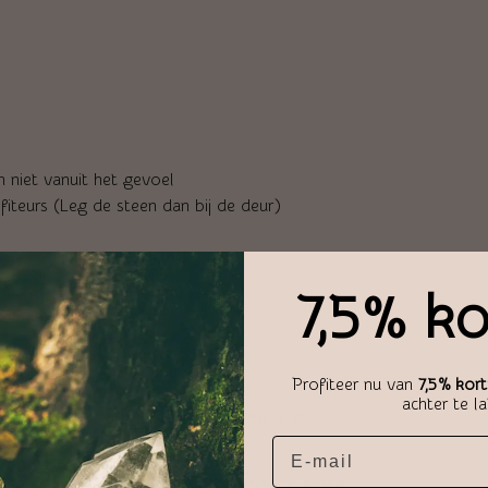
 niet vanuit het gevoel
iteurs (Leg de steen dan bij de deur)
repen. Deze kleuren staan voor:
7,5% ko
Profiteer nu van
7,5% kort
achter te l
leur staat voor ingehouden vrolijkheid en
te.
elen en voor reis lust. Oker onderneemt graag