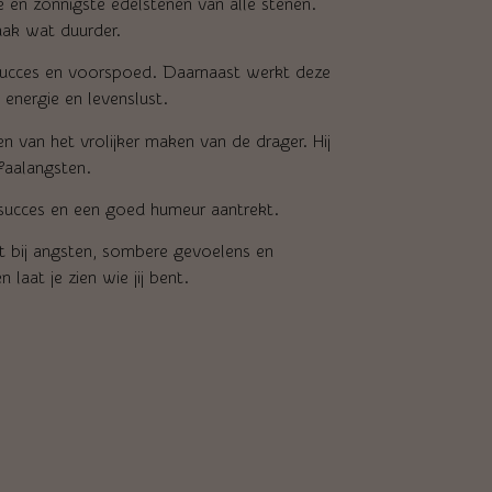
te en zonnigste edelstenen van alle stenen.
aak wat duurder.
 succes en voorspoed. Daarnaast werkt deze
 energie en levenslust.
en van het vrolijker maken van de drager. Hij
faalangsten.
 succes en een goed humeur aantrekt.
pt bij angsten, sombere gevoelens en
laat je zien wie jij bent.