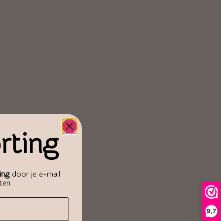
rting
ing
door je e-mail
aten
9,7