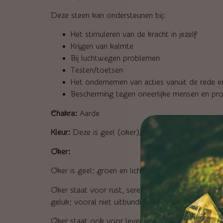
Deze steen kan ondersteunen bij:
Het stimuleren van de kracht in jezelf
Krijgen van kalmte
Bij luchtwegen problemen
Testen/toetsen
Het ondernemen van acties vanuit de rede en
Bescherming tegen oneerlijke mensen en prof
Chakra:
Aarde
Kleur:
Deze is geel (oker)/bruin van kleur met st
Oker:
Oker is geel; groen en lichtbruin achtige tinten.
Oker staat voor rust, sereniteit en kalmte. Deze k
geluk; vooral niet uitbundig, maar meer voor kalm
Oker staat ook voor levenslust, vrijheid van hand