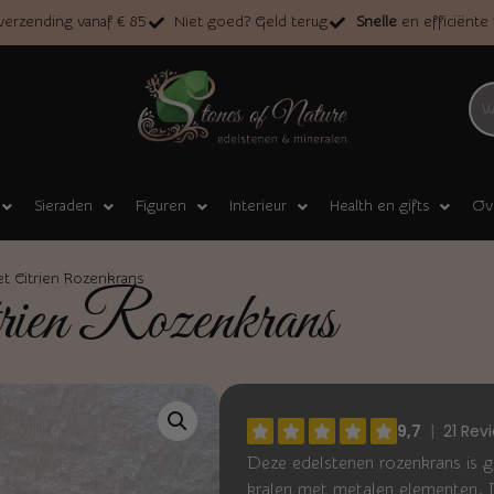
erzending vanaf € 85
Niet goed? Geld terug
Snelle
en efficiënte
Sieraden
Figuren
Interieur
Health en gifts
Ov
t Citrien Rozenkrans
rien Rozenkrans
Deze edelstenen rozenkrans is g
kralen met metalen elementen. 