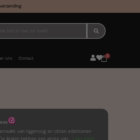
verzending
0
er ons
Contact
emaakt van tijgeroog en citrien edelstenen
De kralen hebben een grote van..
Lees meer