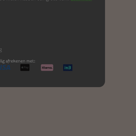
-
g
ilig afrekenen met: