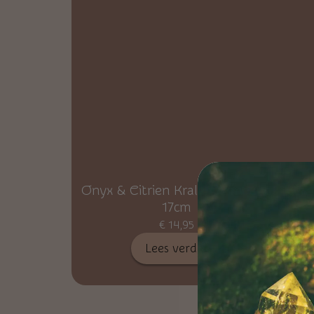
Onyx & Citrien Kralen Armband
Berg
17cm
€
14,95
Lees verder