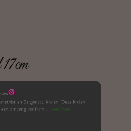
 17cm
ethist en Bergkristal kralen. Deze kralen
t een omvang van17cm…
Lees meer