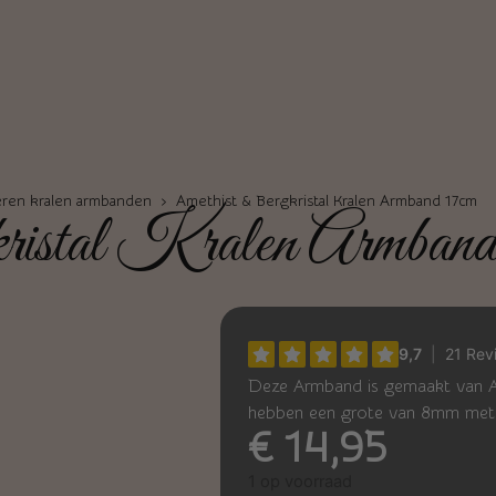
ren kralen armbanden
› Amethist & Bergkristal Kralen Armband 17cm
ristal Kralen Armband
Deze Armband is gemaakt van Am
hebben een grote van 8mm me
€
14,95
1 op voorraad