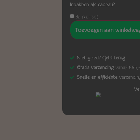
Inpakken als cadeau?
Ja
(
+
€
1,50
)
Toevoegen aan winkelwa
Niet goed?
Geld terug
Gratis verzending
vanaf €85,
Snelle en efficiënte
verzendin
Ve