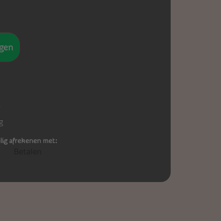
gen
-
g
ilig afrekenen met: