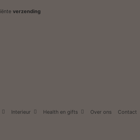
ciënte
verzending
Interieur
Health en gifts
Over ons
Contact