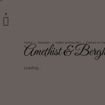
Home
›
Sieraden
›
Kralen armbanden
›
Dames en he
Amethist & Bergk
Loading...