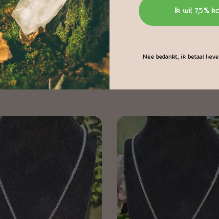
Ik wil 7,5% k
nadenken dan tot doen. Het is de kleur van
oeligheid.
ir en Flamboyanter dan andere kleuren.
Nee bedankt, ik betaal liever