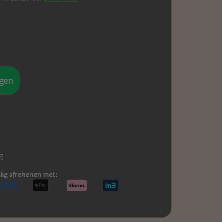
gen
-
g
ilig afrekenen met: