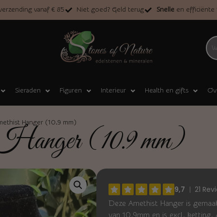
erzending vanaf € 85
Niet goed? Geld terug
Snelle
en efficiënte
Sieraden
Figuren
Interieur
Health en gifts
Ov
ethist Hanger (10.9 mm)
t Hanger (10.9 mm)
Deze Amethist Hanger is gemaakt
van 10.9mm en is excl. ketting. 