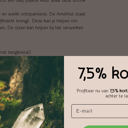
l tot een diep paarse kleur waar deze vooral
e en werkt ontspannend. De Amethist staat
finzicht brengt. Deze kan je helpen om
en. De steen kan helpen bij het verwerken
met bergkristal)
7,5% ko
Profiteer nu van
7,5% kort
achter te l
eur. Deze kleur staat voor:
n rood en is de kleur van spiritualiteit.
elt het gevoel met royaal, stijl, en rijkdom.
 en zet daarom niet aan tot het nemen van