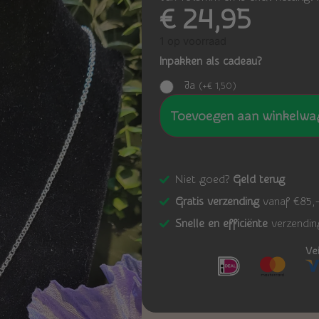
€
24,95
1 op voorraad
Inpakken als cadeau?
Ja
(
+
€
1,50
)
Toevoegen aan winkelwa
Niet goed?
Geld terug
Gratis verzending
vanaf €85,
Snelle en efficiënte
verzendin
Ve