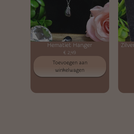
Hematiet Hanger
Zilv
€
2,49
Toevoegen aan
winkelwagen