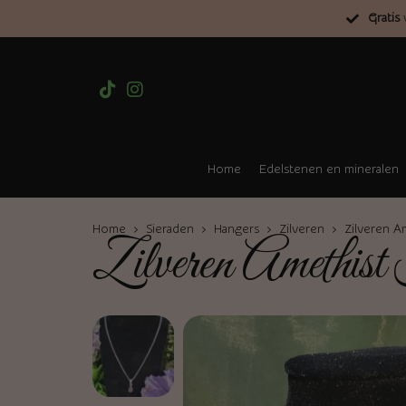
Gratis
v
Home
Edelstenen en mineralen
Home
›
Sieraden
›
Hangers
›
Zilveren
› Zilveren Am
Zilveren Amethis