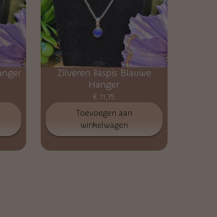
anger
Zilveren Jaspis Blauwe
Hanger
€
11,75
Toevoegen aan
winkelwagen