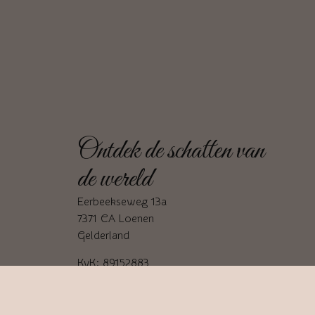
Ontdek de schatten van
de wereld
Eerbeekseweg 13a
7371 CA Loenen
Gelderland
KvK: 89152883
BTW: NL004697007B95
06-81776611