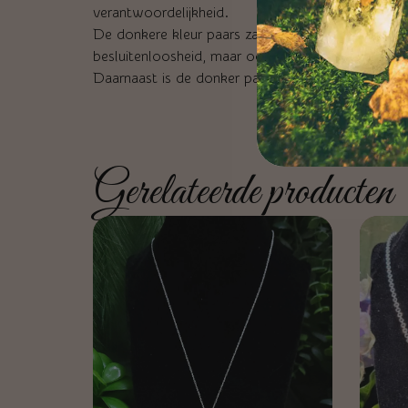
verantwoordelijkheid.
De donkere kleur paars zal eerder aanzetten tot 
besluitenloosheid, maar ook van idealisme en gev
Daarnaast is de donker paarse kleur vaak autorita
Gerelateerde producten