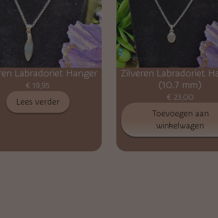
eren Labradoriet Hanger
Zilveren Labradoriet H
(10.7 mm)
€
19,95
€
23,00
Lees verder
Toevoegen aan
winkelwagen