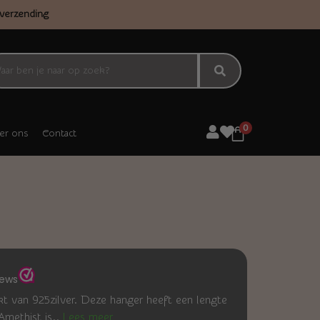
verzending
0
er ons
Contact
 van 925zilver. Deze hanger heeft een lengte
Amethist is..
Lees meer