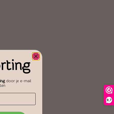
rting
ing
door je e-mail
aten
9,7