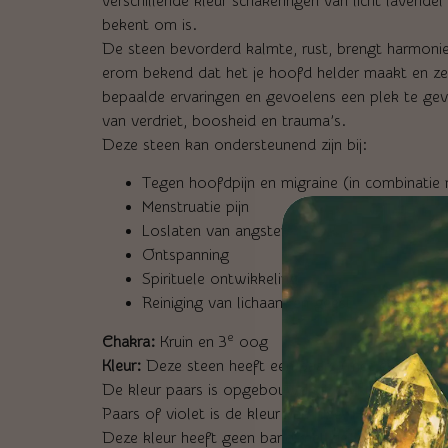
verschillende kleur schakeringen van licht lavende
bekent om is.
De steen bevorderd kalmte, rust, brengt harmoni
erom bekend dat het je hoofd helder maakt en zel
bepaalde ervaringen en gevoelens een plek te gev
van verdriet, boosheid en trauma’s.
Deze steen kan ondersteunend zijn bij:
Tegen hoofdpijn en migraine (in combinatie 
Menstruatie pijn
Loslaten van angsten
Ontspanning
Spirituele ontwikkeling
Reiniging van lichaam en geest
e
Chakra:
Kruin en 3
oog
Kleur:
Deze steen heeft een paars (met evt wit) kl
De kleur paars is opgebouwd uit de kleuren blauw e
Paars of violet is de kleur van luxe. Het weerspieg
Deze kleur heeft geen band met de werkelijkheid