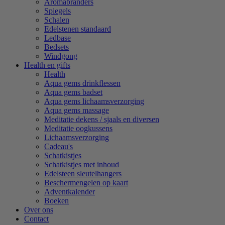
Aromabranders
Spiegels
Schalen
Edelstenen standaard
Ledbase
Bedsets
Windgong
Health en gifts
Health
Aqua gems drinkflessen
Aqua gems badset
Aqua gems lichaamsverzorging
Aqua gems massage
Meditatie dekens / sjaals en diversen
Meditatie oogkussens
Lichaamsverzorging
Cadeau's
Schatkistjes
Schatkistjes met inhoud
Edelsteen sleutelhangers
Beschermengelen op kaart
Adventkalender
Boeken
Over ons
Contact