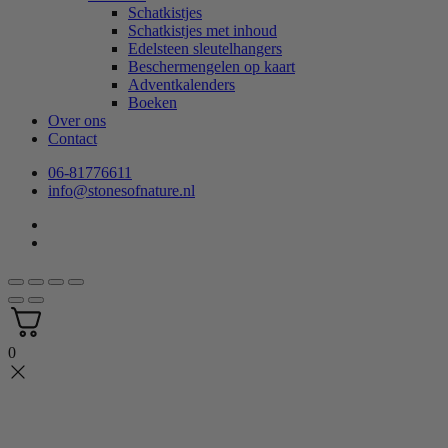
Schatkistjes
Schatkistjes met inhoud
Edelsteen sleutelhangers
Beschermengelen op kaart
Adventkalenders
Boeken
Over ons
Contact
06-81776611
info@stonesofnature.nl
0