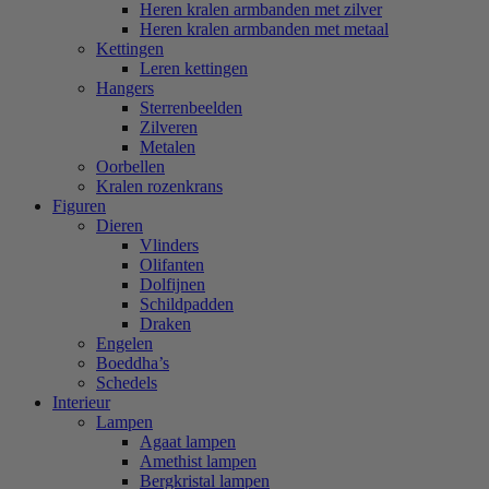
Heren kralen armbanden met zilver
Heren kralen armbanden met metaal
Kettingen
Leren kettingen
Hangers
Sterrenbeelden
Zilveren
Metalen
Oorbellen
Kralen rozenkrans
Figuren
Dieren
Vlinders
Olifanten
Dolfijnen
Schildpadden
Draken
Engelen
Boeddha’s
Schedels
Interieur
Lampen
Agaat lampen
Amethist lampen
Bergkristal lampen