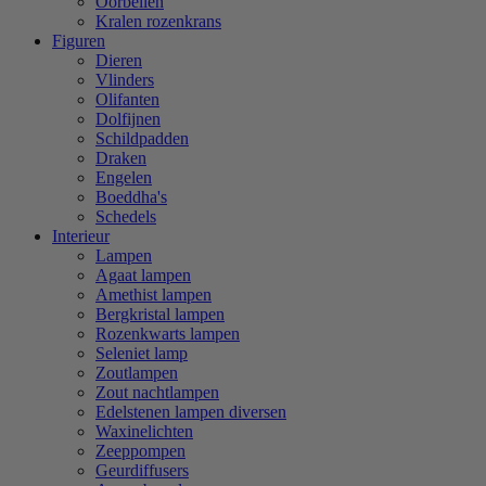
Oorbellen
Kralen rozenkrans
Figuren
Dieren
Vlinders
Olifanten
Dolfijnen
Schildpadden
Draken
Engelen
Boeddha's
Schedels
Interieur
Lampen
Agaat lampen
Amethist lampen
Bergkristal lampen
Rozenkwarts lampen
Seleniet lamp
Zoutlampen
Zout nachtlampen
Edelstenen lampen diversen
Waxinelichten
Zeeppompen
Geurdiffusers