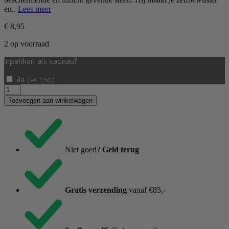
en..
Lees meer
€
8,95
2 op voorraad
Inpakken als cadeau?
Ja
(
+
€
1,50
)
Tijgeroog
Sterrenbeeld
Toevoegen aan winkelwagen
hanger
Tweeling
aantal
Niet goed?
Geld terug
Gratis verzending
vanaf €85,-