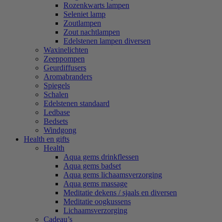
Rozenkwarts lampen
Seleniet lamp
Zoutlampen
Zout nachtlampen
Edelstenen lampen diversen
Waxinelichten
Zeeppompen
Geurdiffusers
Aromabranders
Spiegels
Schalen
Edelstenen standaard
Ledbase
Bedsets
Windgong
Health en gifts
Health
Aqua gems drinkflessen
Aqua gems badset
Aqua gems lichaamsverzorging
Aqua gems massage
Meditatie dekens / sjaals en diversen
Meditatie oogkussens
Lichaamsverzorging
Cadeau’s