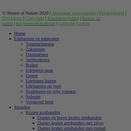
© Stones of Nature 2026 |
Algemene voorwaarden
|
Privacybeleid
|
Disclaimer
|
Copyright
|
Klachtenregeling
|
Retour en
ruilen
|
thegreenwitchsdream
|
Growing Lemon
Home
Edelstenen en mineralen
Trommelstenen
Zakstenen
Duimstenen
Jumbostenen
Bollen
Edelsteen punt
Eieren
Edelsteen harten
Edelstenen op voet
Sculpturen en vrije vormen
Seleniet
Versteend hout
Sieraden
Kralen armbanden
Dames en heren kralen armbanden
Dames kralen armbanden met zilver
Dames kralen armbanden met metaal