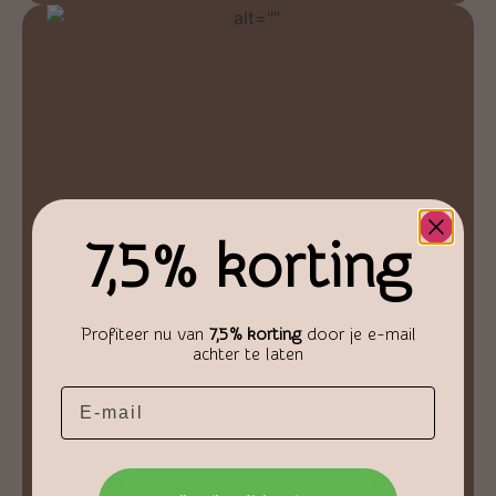
7,5% korting
Profiteer nu van
7,5% korting
door je e-mail
achter te laten
Email
Rozenkwarts Kogel voor Tree of Life Hanger
€
3,95
Toevoegen aan winkelwagen