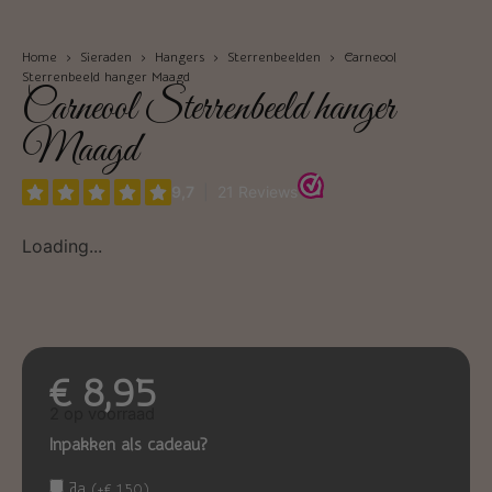
Home
›
Sieraden
›
Hangers
›
Sterrenbeelden
› Carneool
Sterrenbeeld hanger Maagd
Carneool Sterrenbeeld hanger
Maagd
Loading...
€
8,95
2 op voorraad
Inpakken als cadeau?
Ja
(
+
€
1,50
)