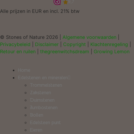
Alle prijzen in EUR en incl. 21% btw
© Stones of Nature 2026 |
Algemene voorwaarden
|
Privacybeleid
|
Disclaimer
|
Copyright
|
Klachtenregeling
|
Retour en ruilen
|
thegreenwitchsdream
|
Growing Lemon
Home
Edelstenen en mineralen
Trommelstenen
Zakstenen
Duimstenen
Jumbostenen
Bollen
Edelsteen punt
Eieren