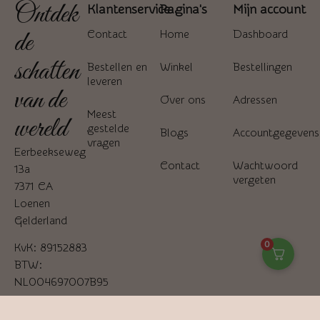
Ontdek
Klantenservice
Pagina's
Mijn account
de
Contact
Home
Dashboard
schatten
Bestellen en
Winkel
Bestellingen
leveren
van de
Over ons
Adressen
Meest
wereld
gestelde
Blogs
Accountgegevens
vragen
Eerbeekseweg
Contact
Wachtwoord
13a
vergeten
7371 CA
Loenen
Gelderland
0
KvK: 89152883
BTW:
NL004697007B95
06-