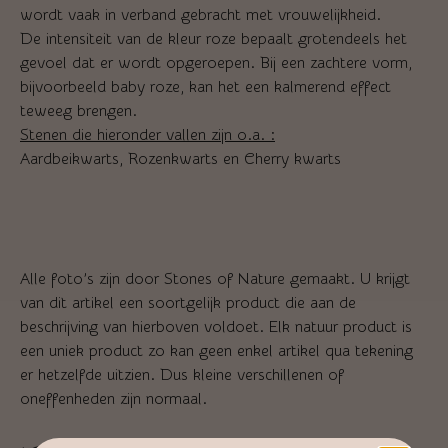
wordt vaak in verband gebracht met vrouwelijkheid.
De intensiteit van de kleur roze bepaalt grotendeels het
gevoel dat er wordt opgeroepen. Bij een zachtere vorm,
bijvoorbeeld baby roze, kan het een kalmerend effect
teweeg brengen.
Stenen die hieronder vallen zijn o.a. :
Aardbeikwarts, Rozenkwarts en Cherry kwarts
Alle foto’s zijn door Stones of Nature gemaakt. U krijgt
van dit artikel een soortgelijk product die aan de
beschrijving van hierboven voldoet. Elk natuur product is
een uniek product zo kan geen enkel artikel qua tekening
er hetzelfde uitzien. Dus kleine verschillenen of
oneffenheden zijn normaal.