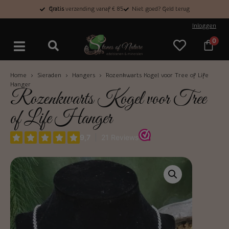
Gratis
verzending vanaf € 85
Niet goed? Geld terug
Inloggen
0
Home
›
Sieraden
›
Hangers
› Rozenkwarts Kogel voor Tree of Life
Hanger
Rozenkwarts Kogel voor Tree
of Life Hanger