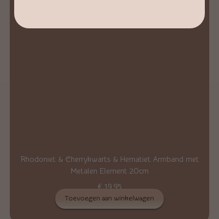
Rhodoniet & Cherrykwarts & Hematiet Armband met
Metalen Element 20cm
€
19,95
Toevoegen aan winkelwagen