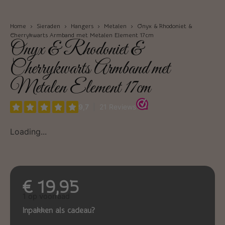
Home
›
Sieraden
›
Hangers
›
Metalen
› Onyx & Rhodoniet &
Cherrykwarts Armband met Metalen Element 17cm
Onyx & Rhodoniet &
Cherrykwarts Armband met
Metalen Element 17cm
Loading...
€
19,95
1 op voorraad
Inpakken als cadeau?