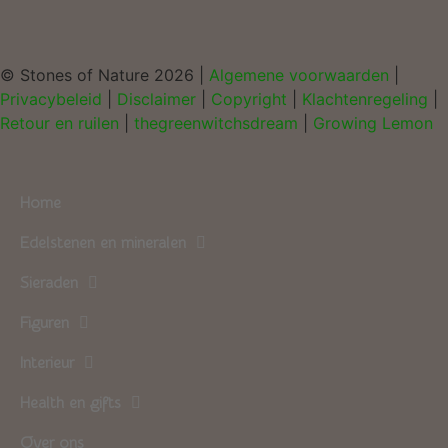
© Stones of Nature 2026 |
Algemene voorwaarden
|
Privacybeleid
|
Disclaimer
|
Copyright
|
Klachtenregeling
|
Retour en ruilen
|
thegreenwitchsdream
|
Growing Lemon
Home
Edelstenen en mineralen
Sieraden
Figuren
Interieur
Health en gifts
Over ons