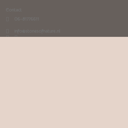
Contact
06-81776611
info@stonesofnature.nl
0