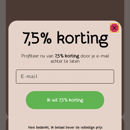
7,5% korting
Profiteer nu van
7,5% korting
door je e-mail
achter te laten
Email
Bergkristal (geknakt) & Rozenkwarts mat & Leopardskin
Jaspis Armband met Metalen Element 18cm
€
19,95
Ik wil 7,5% korting
Toevoegen aan winkelwagen
Nee bedankt, ik betaal liever de volledige prijs