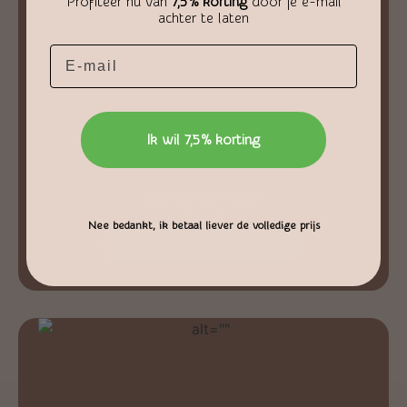
Profiteer nu van
7,5% korting
door je e-mail
achter te laten
Email
Ik wil 7,5% korting
Labradoriet Hanger
€
2,49
Nee bedankt, ik betaal liever de volledige prijs
Toevoegen aan winkelwagen