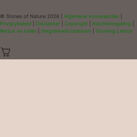
© Stones of Nature 2026 |
Algemene voorwaarden
|
Privacybeleid
|
Disclaimer
|
Copyright
|
Klachtenregeling
|
Retour en ruilen
|
thegreenwitchsdream
|
Growing Lemon
0