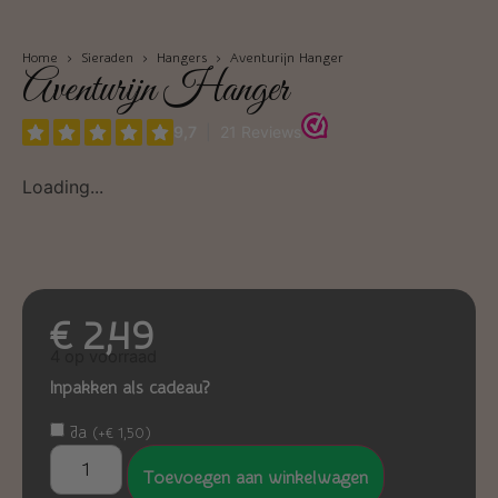
Home
›
Sieraden
›
Hangers
› Aventurijn Hanger
Aventurijn Hanger
Loading...
€
2,49
4 op voorraad
Inpakken als cadeau?
Ja
(
+
€
1,50
)
Toevoegen aan winkelwagen