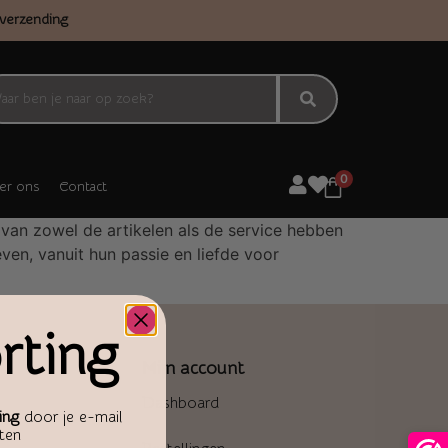
verzending
0
er ons
Contact
 van zowel de artikelen als de service hebben
en, vanuit hun passie en liefde voor
rting
Mijn account
Dashboard
ing
door je e-mail
aten