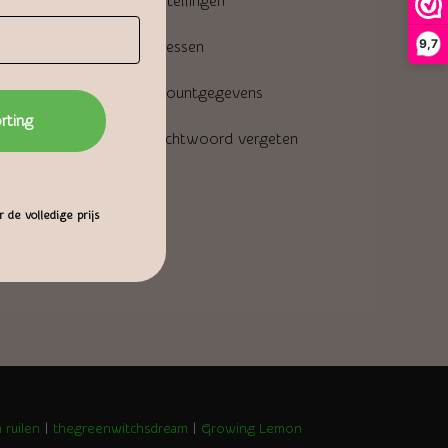
Bestellingen
9,7
Adressen
Accountgegevens
orting
Wachtwoord vergeten
 de volledige prijs
 ruilen
|
thegreenwitchsdream
|
Growing Lemon