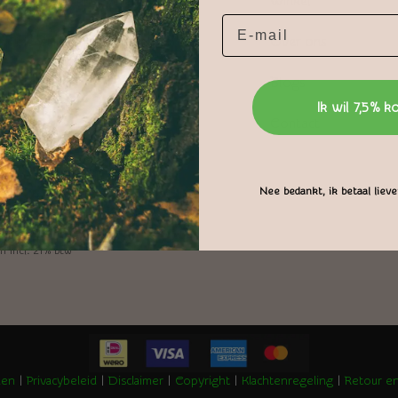
Bestellen en leveren
Winkel
Meest gestelde vragen
Over ons
Blogs
Ik wil 7,5% k
Contact
Nee bedankt, ik betaal liever
n incl. 21% btw
den
|
Privacybeleid
|
Disclaimer
|
Copyright
|
Klachtenregeling
|
Retour en