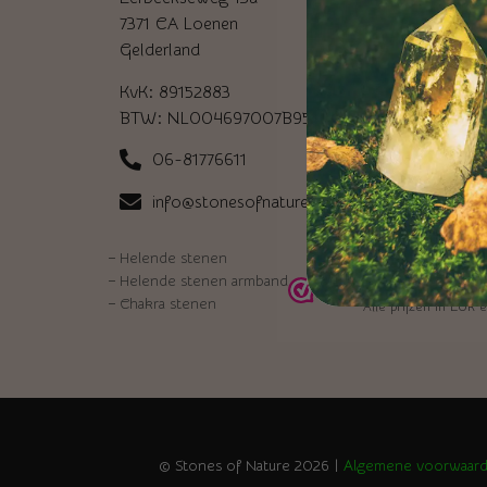
7371 CA Loenen
Gelderland
KvK: 89152883
BTW: NL004697007B95
06-81776611
info@stonesofnature.nl
–
Helende stenen
–
Helende stenen armband
–
Chakra stenen
Alle prijzen in EUR e
© Stones of Nature 2026 |
Algemene voorwaar