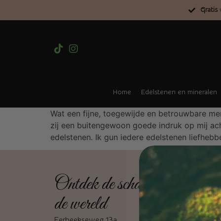
Gratis
v
Home
Edelstenen en mineralen
Wat een fijne, toegewijde en betrouwbare men
zij een buitengewoon goede indruk op mij ach
edelstenen. Ik gun iedere edelstenen liefheb
Ontdek de schatten van
de wereld
Eerbeekseweg 13a