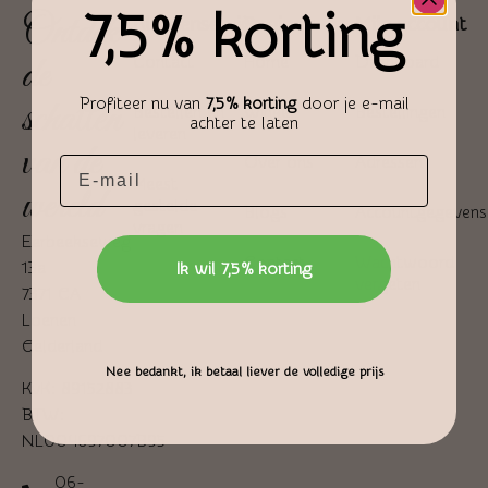
7,5% korting
Ontdek
Klantenservice
Pagina's
Mijn account
de
Contact
Home
Dashboard
schatten
Profiteer nu van
7,5% korting
door je e-mail
Bestellen en
Winkel
Bestellingen
achter te laten
leveren
van de
Over ons
Adressen
Email
Meest
wereld
gestelde
Blogs
Accountgegevens
vragen
Eerbeekseweg
Contact
Wachtwoord
13a
Ik wil 7,5% korting
vergeten
7371 CA
Loenen
Gelderland
Nee bedankt, ik betaal liever de volledige prijs
KvK: 89152883
BTW:
NL004697007B95
06-