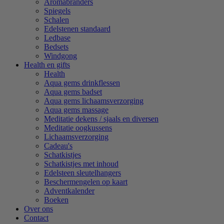
Aromabranders
Spiegels
Schalen
Edelstenen standaard
Ledbase
Bedsets
Windgong
Health en gifts
Health
Aqua gems drinkflessen
Aqua gems badset
Aqua gems lichaamsverzorging
Aqua gems massage
Meditatie dekens / sjaals en diversen
Meditatie oogkussens
Lichaamsverzorging
Cadeau's
Schatkistjes
Schatkistjes met inhoud
Edelsteen sleutelhangers
Beschermengelen op kaart
Adventkalender
Boeken
Over ons
Contact