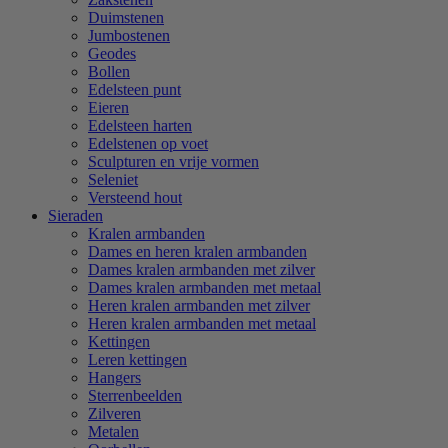
Duimstenen
Jumbostenen
Geodes
Bollen
Edelsteen punt
Eieren
Edelsteen harten
Edelstenen op voet
Sculpturen en vrije vormen
Seleniet
Versteend hout
Sieraden
Kralen armbanden
Dames en heren kralen armbanden
Dames kralen armbanden met zilver
Dames kralen armbanden met metaal
Heren kralen armbanden met zilver
Heren kralen armbanden met metaal
Kettingen
Leren kettingen
Hangers
Sterrenbeelden
Zilveren
Metalen