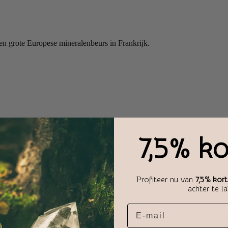
 grote Europese mineralenbeurs in Frankrijk.
7,5% ko
user en waxinelicht verkrijgbaar. Bergkristal is een..
Lees meer
Profiteer nu van
7,5% kort
achter te l