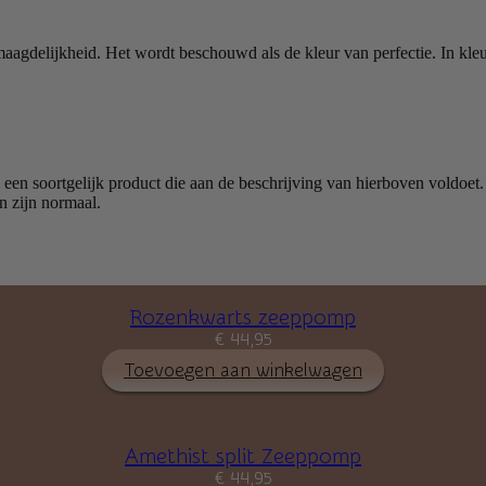
maagdelijkheid. Het wordt beschouwd als de kleur van perfectie. In kle
el een soortgelijk product die aan de beschrijving van hierboven voldoet
n zijn normaal.
Rozenkwarts zeeppomp
€
44,95
Toevoegen aan winkelwagen
Amethist split Zeeppomp
€
44,95