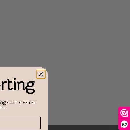
rting
ing
door je e-mail
aten
9,7