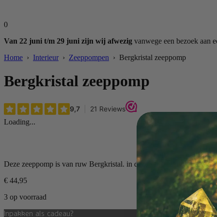
0
Van 22 juni t/m 29 juni zijn wij afwezig
vanwege een bezoek aan een
Home
›
Interieur
›
Zeeppompen
› Bergkristal zeeppomp
Bergkristal zeeppomp
Loading...
Deze zeeppomp is van ruw Bergkristal. in deze serie is er ook een diff
€
44,95
3 op voorraad
Inpakken als cadeau?