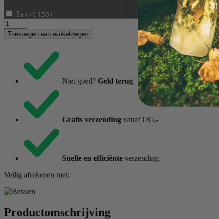
Ja
(
+
€
1,50
)
Bergkristal
zeeppomp
Toevoegen aan winkelwagen
aantal
Niet goed?
Geld terug
Gratis verzending
vanaf €85,-
Snelle en efficiënte
verzending
Veilig afrekenen met:
Productomschrijving