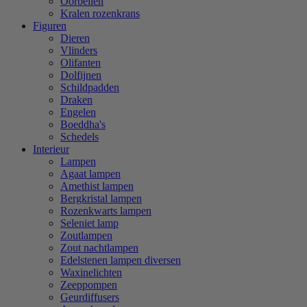
Oorbellen
Kralen rozenkrans
Figuren
Dieren
Vlinders
Olifanten
Dolfijnen
Schildpadden
Draken
Engelen
Boeddha's
Schedels
Interieur
Lampen
Agaat lampen
Amethist lampen
Bergkristal lampen
Rozenkwarts lampen
Seleniet lamp
Zoutlampen
Zout nachtlampen
Edelstenen lampen diversen
Waxinelichten
Zeeppompen
Geurdiffusers