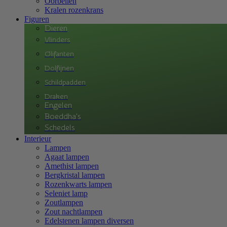
Oorbellen
Kralen rozenkrans
Figuren
Dieren
Vlinders
Olifanten
Dolfijnen
Schildpadden
Draken
Engelen
Boeddha's
Schedels
Interieur
Lampen
Agaat lampen
Amethist lampen
Bergkristal lampen
Rozenkwarts lampen
Seleniet lamp
Zoutlampen
Zout nachtlampen
Edelstenen lampen diversen