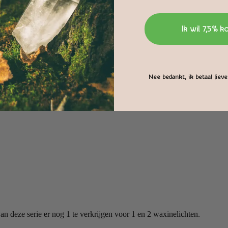
Ik wil 7,5% k
Nee bedankt, ik betaal liever
an deze serie er nog 1 te verkrijgen voor 1 en 2 waxinelichten.