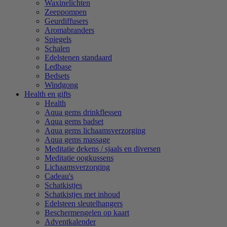
Waxinelichten
Zeeppompen
Geurdiffusers
Aromabranders
Spiegels
Schalen
Edelstenen standaard
Ledbase
Bedsets
Windgong
Health en gifts
Health
Aqua gems drinkflessen
Aqua gems badset
Aqua gems lichaamsverzorging
Aqua gems massage
Meditatie dekens / sjaals en diversen
Meditatie oogkussens
Lichaamsverzorging
Cadeau's
Schatkistjes
Schatkistjes met inhoud
Edelsteen sleutelhangers
Beschermengelen op kaart
Adventkalender