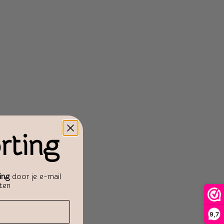
rting
ing
door je e-mail
aten
9,7