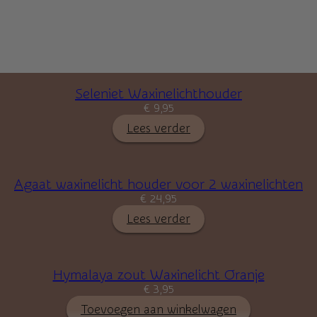
Seleniet Waxinelichthouder
€
9,95
Lees verder
Agaat waxinelicht houder voor 2 waxinelichten
€
24,95
Lees verder
Hymalaya zout Waxinelicht Oranje
€
3,95
Toevoegen aan winkelwagen