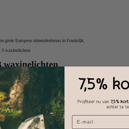
 grote Europese mineralenbeurs in Frankrijk.
 3 waxinelichten
3 waxinelichten
7,5% ko
Profiteer nu van
7,5% kort
achter te l
an deze serie er nog 1 te verkrijgen voor..
Lees meer