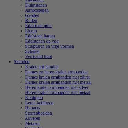
Duimstenen
Jumbostenen
Geodes
Bollen
Edelsteen punt
Eieren
Edelsteen harten
Edelstenen op voet
Sculpturen en vrije vormen
Seleniet
Versteend hout
Sieraden
Kralen armbanden
Dames en heren kralen armbanden
Dames kralen armbanden met zilver
Dames kralen armbanden met metaal
Heren kralen armbanden met zilver
Heren kralen armbanden met metaal
Kettingen
Leren kettingen
Hangers
Sterrenbeelden
Zilveren
Metalen