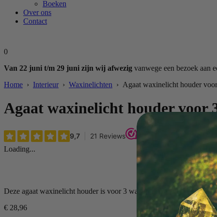
Boeken
Over ons
Contact
0
Van 22 juni t/m 29 juni zijn wij afwezig
vanwege een bezoek aan een
Home
›
Interieur
›
Waxinelichten
› Agaat waxinelicht houder voor
Agaat waxinelicht houder voor 
Loading...
Deze agaat waxinelicht houder is voor 3 waxinelichten. Tevens is er v
€
28,96