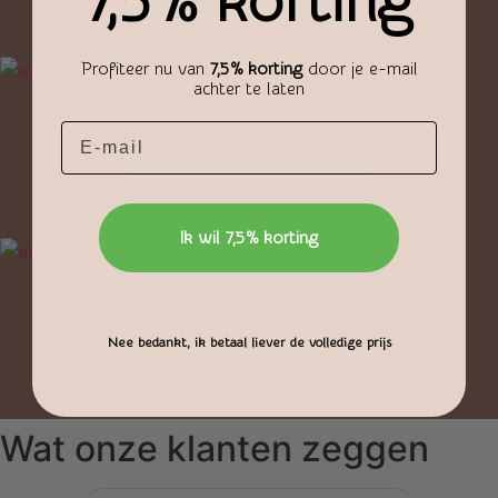
7,5% korting
Profiteer nu van
7,5% korting
door je e-mail
achter te laten
Harten standaard Klein
Email
€
6,95
Toevoegen aan winkelwagen
Ik wil 7,5% korting
Standaard Boog Middel
€
16,50
Nee bedankt, ik betaal liever de volledige prijs
Toevoegen aan winkelwagen
Wat onze klanten zeggen