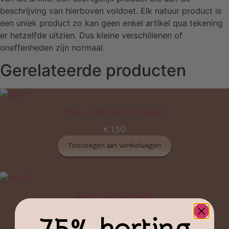
beschrijving van hierboven voldoet. Elk natuur product is
een uniek product zo kan geen enkel artikel qua tekening
er hetzelfde uitzien. Dus kleine verschillenen of
oneffenheden zijn normaal.
Gerelateerde producten
Plastic Edelstenen Standaard
€
1,50
Toevoegen aan winkelwagen
Zwarte Bol Standaard
€
3,50
Toevoegen aan winkelwagen