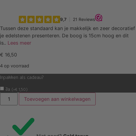
Tussen deze standaard kan je makkelijk en zeer decoratief
je edelstenen presenteren. De boog is 15cm hoog en dit
is..
Lees meer
€
16,50
4 op voorraad
Inpakken als cadeau?
Ja
(
+
€
1,50
)
Standaard
Toevoegen aan winkelwagen
Boog
Groot
aantal
Niet goed?
Geld terug