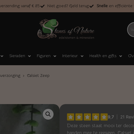
erzending vanaf € 85
Niet goed? Geld terug
Snelle
en efficiënte
Sieraden
Figuren
Interieur
Health en gifts
Ov
sverzorging
› Calsiet Zeep
Deze steen staat mooi ter deco
handen mee te reinigen. Calsiet 