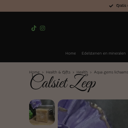
Gratis
v
Home
Edelstenen en mineralen
Home
›
Health & Gifts
›
Health
›
Aqua gems lichaam
Calsiet Zeep