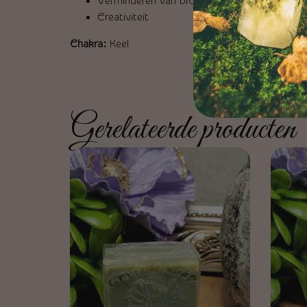
Verminderen van blokkades
Creativiteit
Chakra:
Keel
Gerelateerde producten