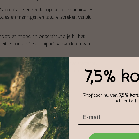
 acceptatie en werkt op de ontspanning. Hij
ties en meningen en laat je spreken vanuit
 hoop en moed en ondersteund je bij het
teit en ondersteunt bij het verwijderen van
erdriet. Deze worden door deze steen verzacht.
7,5% ko
it een zeer geschrikte steen. In een ruimte
elkaar kunnen omgaan.
Profiteer nu van
7,5% kort
achter te l