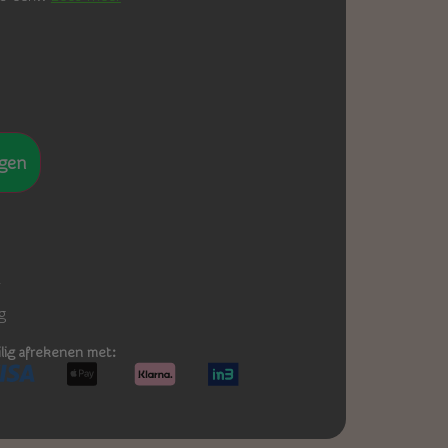
gen
-
g
ilig afrekenen met: