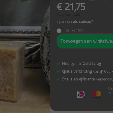
€
21,75
1 op voorraad
Inpakken als cadeau?
Ja
(
+
€
1,50
)
Toevoegen aan winkelwa
Niet goed?
Geld terug
Gratis verzending
vanaf €85,
Snelle en efficiënte
verzendin
Ve