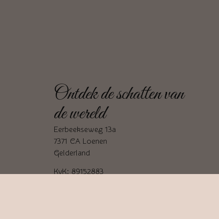
Ontdek de schatten van
de wereld
Eerbeekseweg 13a
7371 CA Loenen
Gelderland
KvK: 89152883
BTW: NL004697007B95
06-81776611