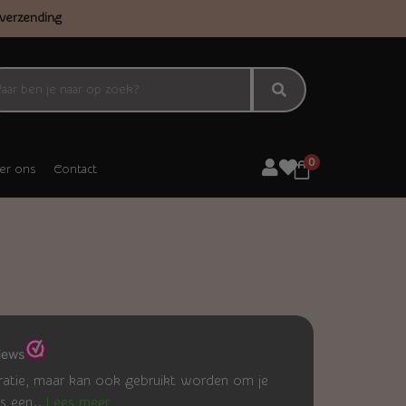
verzending
0
er ons
Contact
ratie, maar kan ook gebruikt worden om je
is een..
Lees meer