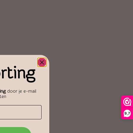
rting
ing
door je e-mail
aten
9,7