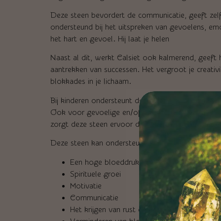
Deze steen bevordert de communicatie, geeft zelf
ondersteund bij het uitspreken van gevoelens, emo
het hart en gevoel. Hij laat je helen
Naast al dit, werkt Calsiet ook kalmerend, geeft
aantrekken van successen. Het vergroot je creativi
blokkades in je lichaam.
Bij kinderen ondersteunt deze steen bij pijn en v
Ook voor gevoelige en/of emotionele personen is d
zorgt deze steen ervoor dat iedereen beter met 
Deze steen kan ondersteunen bij:
Een hoge bloeddruk
Spirituele groei
Motivatie
Communicatie
Het krijgen van rust en kalmte