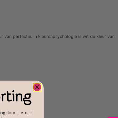
 van perfectie. In kleurenpsychologie is wit de kleur van
rting
ing
door je e-mail
aten