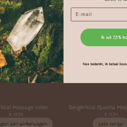
Ik wil 7,5% k
Nee bedankt, ik betaal liever
istal Massage roller
Bergkristal Guasha Ma
€
19,95
€
17,94
gen aan winkelwagen
Lees verder