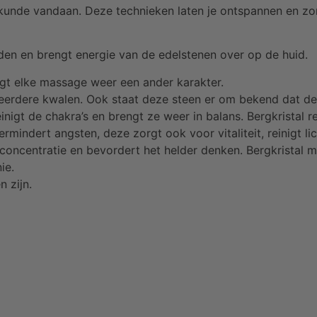
skunde vandaan. Deze technieken laten je ontspannen en z
den en brengt energie van de edelstenen over op de huid.
ijgt elke massage weer een ander karakter.
meerdere kwalen. Ook staat deze steen er om bekend dat de
nigt de chakra’s en brengt ze weer in balans. Bergkristal re
ermindert angsten, deze zorgt ook voor vitaliteit, reinigt l
 concentratie en bevordert het helder denken. Bergkristal ma
ie.
 zijn.