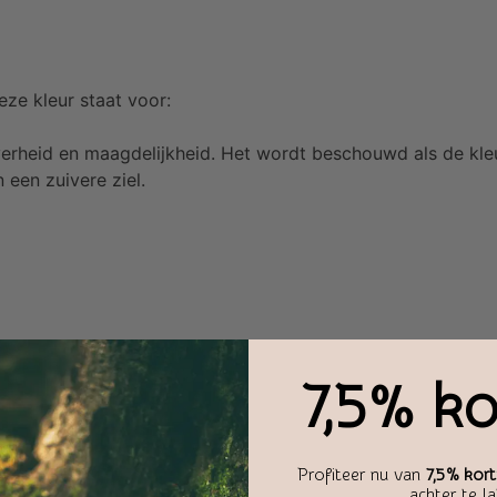
eze kleur staat voor:
erheid en maagdelijkheid. Het wordt beschouwd als de kleur
 een zuivere ziel.
7,5% ko
Profiteer nu van
7,5% kort
achter te l