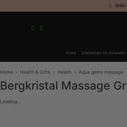
Gratis
v
Home
Edelstenen en mineralen
Home
›
Health & Gifts
›
Health
›
Aqua gems massage
›
Bergkristal Massage Gri
Loading...