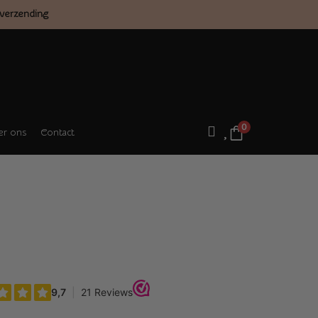
verzending
0
r ons
Contact