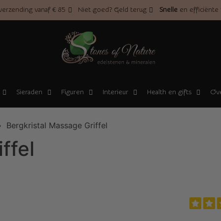
erzending vanaf € 85
Niet goed? Geld terug
Snelle
en efficiënte
Sieraden
Figuren
Interieur
Health en gifts
Ove
 Bergkristal Massage Griffel
ffel