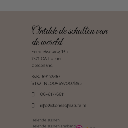
Ontdek de schatten van
de wereld
Eerbeekseweg 13a
7371 CA Loenen
Gelderland
KvK: 89152883
BTW: NL004697007B95
06-81776611
info@stonesofnature.nl
–
Helende stenen
–
Helende stenen armband