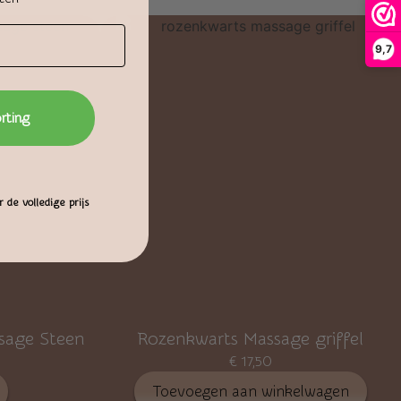
9,7
orting
 de volledige prijs
ssage Steen
Rozenkwarts Massage griffel
€
17,50
Toevoegen aan winkelwagen