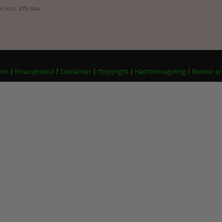
n incl. 21% btw
den
|
Privacybeleid
|
Disclaimer
|
Copyright
|
Klachtenregeling
|
Retour en