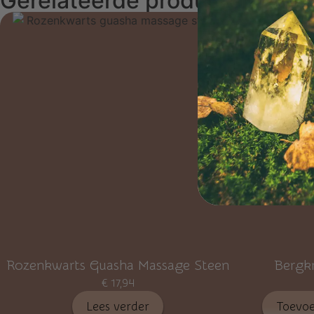
Gerelateerde producten
Rozenkwarts Guasha Massage Steen
Bergkr
€
17,94
Lees verder
Toevoe