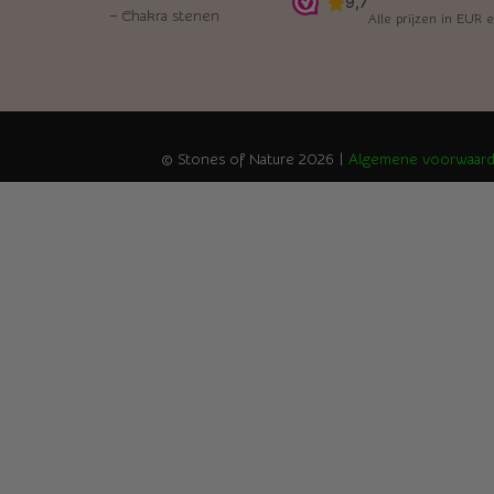
–
Chakra stenen
Alle prijzen in EUR e
© Stones of Nature 2026 |
Algemene voorwaar
Home
Edelstenen en mineralen
Sieraden
Figuren
Interieur
Health en gifts
Over ons