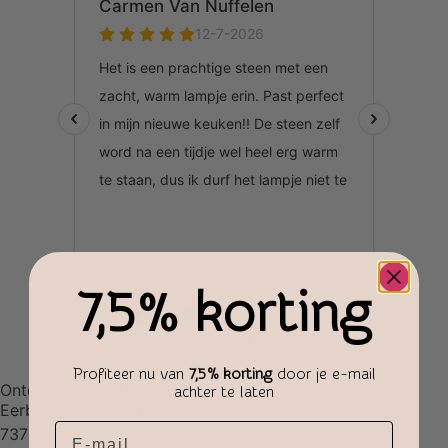
7,5% korting
Profiteer nu van
7,5% korting
door je e-mail
Ontdek de schatten van de wereld
achter te laten
Eerbeekseweg 13a
Email
7371 CA Loenen