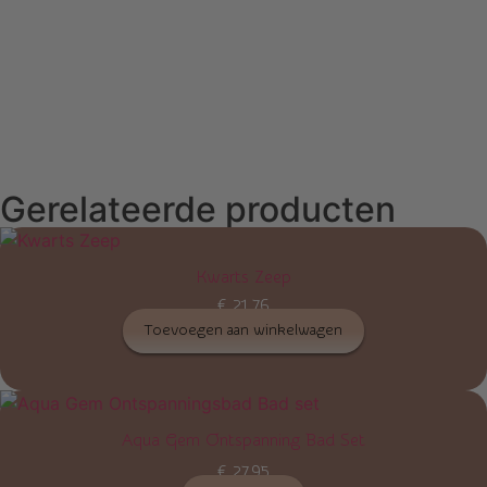
Gerelateerde producten
Kwarts Zeep
€
21,76
Toevoegen aan winkelwagen
Aqua Gem Ontspanning Bad Set
€
27,95