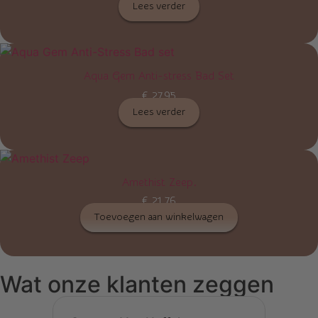
Lees verder
Aqua Gem Anti-stress Bad Set
€
27,95
Lees verder
Amethist Zeep.
€
21,76
Toevoegen aan winkelwagen
Wat onze klanten zeggen