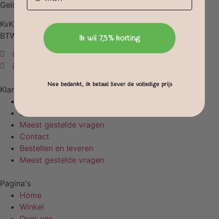
Gelderland
KvK: 89152883
BTW: NL004697007B95
Ik wil 7,5% korting
06-81776611
info@stonesofnature.nl
Nee bedankt, ik betaal liever de volledige prijs
Klantenservice
Contact
Bestellen en leveren
Meest gestelde vragen
Contact
Bestellen en leveren
Meest gestelde vragen
Pagina's
Home
Winkel
Over ons