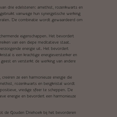
an drie edelstenen: amethist, rozenkwarts en
gebruikt vanwege hun synergetische werking
tstralen. De combinatie wordt gewaardeerd om
schermende eigenschappen. Het bevordert
bereiken van een diepe meditatieve staat.
 verzorgende energie uit. Het bevordert
ristal is een krachtige energieversterker en
an geest en versterkt de werking van andere
 creëren ze een harmonieuze energie die
methist, rozenkwarts en bergkristal wordt
ositieve, vredige sfeer te scheppen. De
ieve energie en bevordert een harmonieuze
lpt de Gouden Driehoek bij het bevorderen