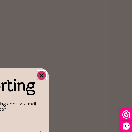
rting
ing
door je e-mail
aten
9,7