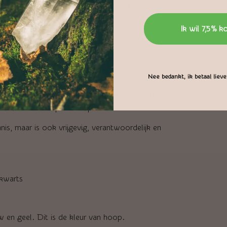
et vinden van evenwicht en het maken van
Ik wil 7,5% k
Nee bedankt, ik betaal liever
n in de grond. Deze kleur staat symbool voor
iele en sterke persoonlijkheid.
nis, maar is ook vrijgevig, verantwoordelijk en
kwarts
 en geel. Dit is de kleur van hoop.