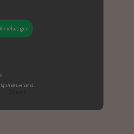
winkelwagen
-
g
ilig afrekenen met: