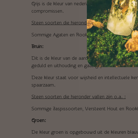
Grijs is de kleur van nederigheid en zorgt voor h
compromissen.
Steen soorten die hieronder vallen zijn o.a.:
Sommige Agaten en Rookkwarts
Bruin:
Dit is de kleur van de aarde en van geworteld zij
geduld en uithouding en gaat gepaard met een stab
Deze kleur staat voor wijsheid en intellectuele ken
spaarzaam.
Steen soorten die hieronder vallen zijn o.a. :
Sommige Jaspissoorten, Versteent Hout en Rook
Groen:
De kleur groen is opgebouwd uit de kleuren blauw