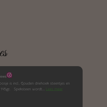
es
sje is incl. Gouden driehoek steentjes en
r 145gr. Speksteen wordt..
Lees meer