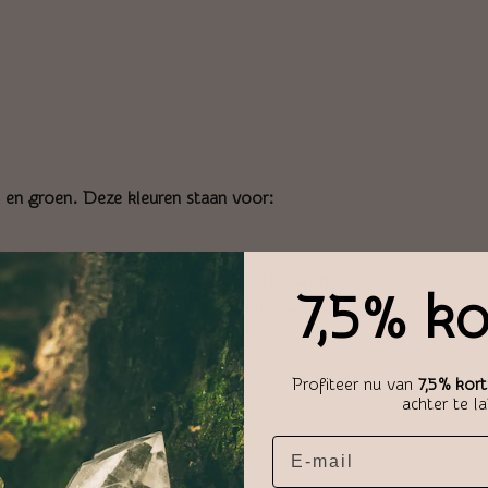
in en groen. Deze kleuren staan voor:
huld, zuiverheid en maagdelijkheid. Het wordt
7,5% ko
sychologie is wit de kleur van een nieuw
en zuivere ziel.
Profiteer nu van
7,5% kort
achter te l