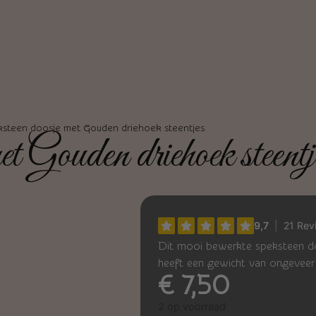
steen doosje met Gouden driehoek steentjes
t Gouden driehoek steentj
Dit mooi bewerkte speksteen doo
heeft een gewicht van ongevee
€
7,50
2 op voorraad