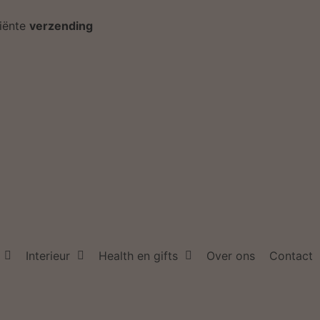
ciënte
verzending
Interieur
Health en gifts
Over ons
Contact