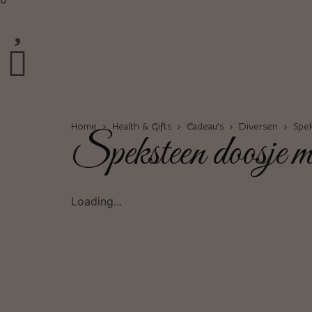
Home
›
Health & Gifts
›
Cadeau’s
›
Diversen
› Spek
Speksteen doosje me
Loading...