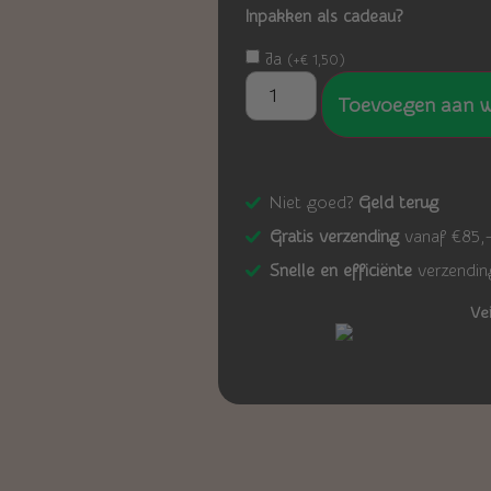
Inpakken als cadeau?
Ja
(
+
€
1,50
)
Toevoegen aan 
Niet goed?
Geld terug
Gratis verzending
vanaf €85,
Snelle en efficiënte
verzendin
Ve