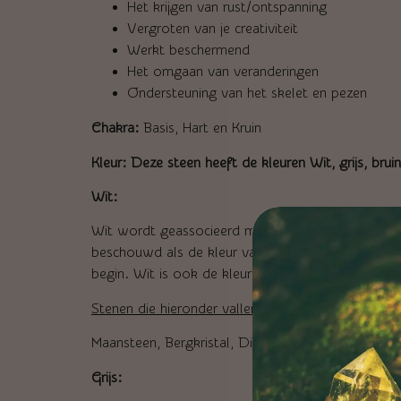
Het krijgen van rust/ontspanning
Vergroten van je creativiteit
Werkt beschermend
Het omgaan van veranderingen
Ondersteuning van het skelet en pezen
Chakra:
Basis, Hart en Kruin
Kleur: Deze steen heeft de kleuren Wit, grijs, bru
Wit:
Wit wordt geassocieerd met licht, goedheid, onsc
beschouwd als de kleur van perfectie. In kleurenp
begin. Wit is ook de kleur van kennis, wijsheid en e
Stenen die hieronder vallen zijn o.a. :
Maansteen, Bergkristal, Diamant.
Grijs: