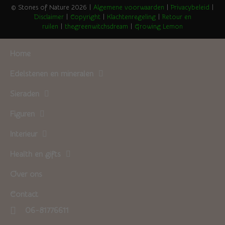
© Stones of Nature 2026 |
Algemene voorwaarden
|
Privacybeleid
|
Disclaimer
|
Copyright
|
Klachtenregeling
|
Retour en
ruilen
|
thegreenwitchsdream
|
Growing Lemon
Home
Edelstenen en mineralen
Sieraden
Figuren
Interieur
Health en gifts
Over ons
Contact
06-81776611