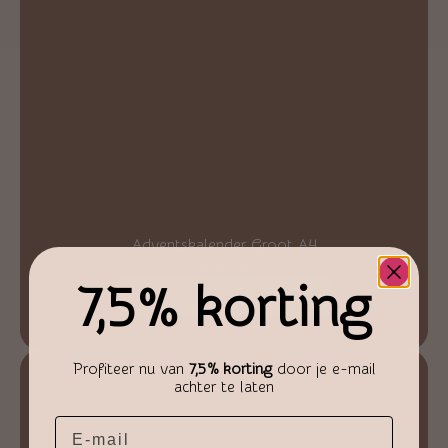
Adventskalender Groot A4
€
44,95
7,5% korting
Toevoegen aan winkelwagen
Profiteer nu van
7,5% korting
door je e-mail
achter te laten
Email