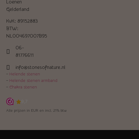
Loenen
Gelderland
KvK: 89152883
BTW:
NL004697007B95
06-
81776611
info@stonesofnature.nl
–
Helende stenen
–
Helende stenen armband
–
Chakra stenen
Alle prijzen in EUR en incl. 21% btw