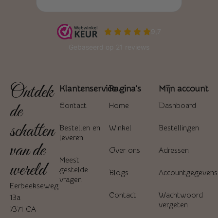
Ontdek
Klantenservice
Pagina's
Mijn account
de
Contact
Home
Dashboard
schatten
Bestellen en
Winkel
Bestellingen
leveren
van de
Over ons
Adressen
Meest
wereld
gestelde
Blogs
Accountgegevens
vragen
Eerbeekseweg
Contact
Wachtwoord
13a
vergeten
7371 CA