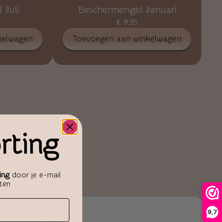
 Juli
Beschermengel Januari
€
8,95
kelwagen
Toevoegen aan winkelwagen
rting
ing
door je e-mail
aten
9,7