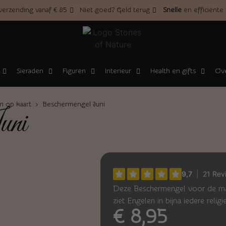
erzending vanaf € 85
Niet goed? Geld terug
Snelle
en efficiënte
Sieraden
Figuren
Interieur
Health en gifts
Ove
 op kaart
› Beschermengel Juni
uni
Deze Beschermengel voor de maa
ziet Engelen in bijna iedere reli
€
8,95