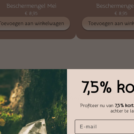
Beschermengel Mei
Beschermengel
€
8,95
€
8,95
Toevoegen aan winkelwagen
Toevoegen aan win
7,5% ko
Wat onze klanten zeggen
Profiteer nu van
7,5% kort
achter te l