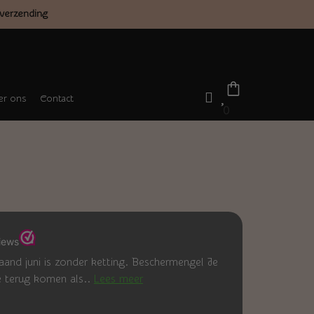
verzending
r ons
Contact
0
nd juni is zonder ketting. Beschermengel Je
gie terug komen als..
Lees meer