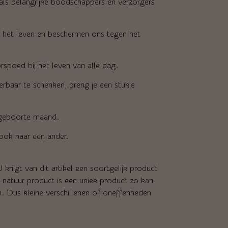
n als belangrijke boodschappers en verzorgers
in het leven en beschermen ons tegen het
spoed bij het leven van alle dag.
baar te schenken, breng je een stukje
jn geboorte maand.
ook naar een ander.
krijgt van dit artikel een soortgelijk product
k natuur product is een uniek product zo kan
en. Dus kleine verschillenen of oneffenheden