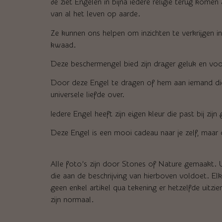
Je ziet Engelen in bijna iedere religie terug kome
van al het leven op aarde.
Ze kunnen ons helpen om inzichten te verkrijgen 
kwaad.
Deze beschermengel bied zijn drager geluk en voor
Door deze Engel te dragen of hem aan iemand dier
universele liefde over.
Iedere Engel heeft zijn eigen kleur die past bij zi
Deze Engel is een mooi cadeau naar je zelf, maar 
Alle foto’s zijn door Stones of Nature gemaakt. U 
die aan de beschrijving van hierboven voldoet. El
geen enkel artikel qua tekening er hetzelfde uitzi
zijn normaal.