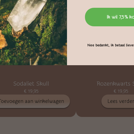
Ik wil 7,5% k
Nee bedankt, ik betaal liever
Sodaliet Skull
Rozenkwarts S
€
19,95
€
19,95
Toevoegen aan winkelwagen
Lees verde