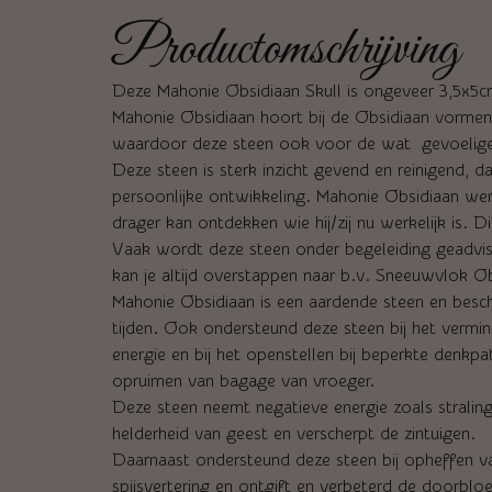
Productomschrijving
Deze Mahonie Obsidiaan Skull is ongeveer 3,5x5c
Mahonie Obsidiaan hoort bij de Obsidiaan vormen e
waardoor deze steen ook voor de wat gevoeliger
Deze steen is sterk inzicht gevend en reinigend, d
persoonlijke ontwikkeling. Mahonie Obsidiaan wer
drager kan ontdekken wie hij/zij nu werkelijk is. 
Vaak wordt deze steen onder begeleiding geadvise
kan je altijd overstappen naar b.v. Sneeuwvlok Ob
Mahonie Obsidiaan is een aardende steen en besche
tijden. Ook ondersteund deze steen bij het vermi
energie en bij het openstellen bij beperkte denkp
opruimen van bagage van vroeger.
Deze steen neemt negatieve energie zoals stralin
helderheid van geest en verscherpt de zintuigen.
Daarnaast ondersteund deze steen bij opheffen van
spijsvertering en ontgift en verbeterd de doorblo