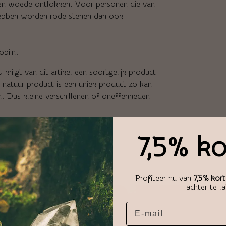
n en woede ontlokken. Voor personen die van
e hebben worden rode stenen dan ook
obijn.
krijgt van dit artikel een soortgelijk product
k natuur product is een uniek product zo kan
en. Dus kleine verschillenen of oneffenheden
7,5% ko
Profiteer nu van
7,5% kort
achter te l