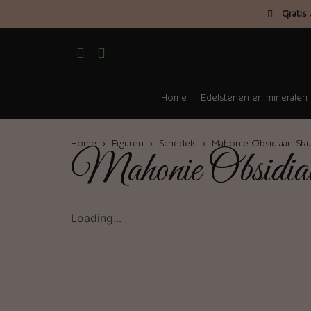
Gratis
v
Home
Edelstenen en mineralen
Home
›
Figuren
›
Schedels
› Mahonie Obsidiaan Skul
Mahonie Obsidia
Loading...