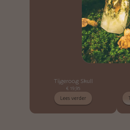
Tijgeroog Skull
€
19,95
Lees verder