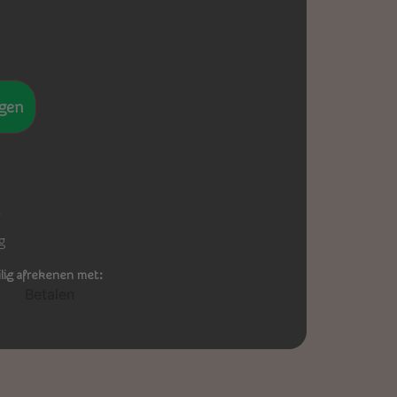
gen
-
g
ilig afrekenen met: