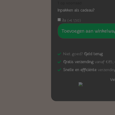
1 op voorraad
Inpakken als cadeau?
Ja
(
+
€
1,50
)
Toevoegen aan winkelwa
Niet goed?
Geld terug
Gratis verzending
vanaf €85,
Snelle en efficiënte
verzendin
Ve