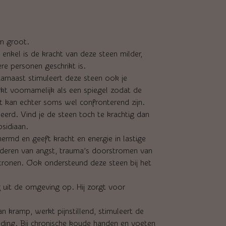
m groot.
nkel is de kracht van deze steen milder,
e personen geschrikt is.
aarnaast stimuleert deze steen ook je
kt voornamelijk als een spiegel zodat de
Dit kan echter soms wel confronterend zijn.
erd. Vind je de steen toch te krachtig dan
sidiaan.
rmd en geeft kracht en energie in lastige
nderen van angst, trauma’s doorstromen van
atronen. Ook ondersteund deze steen bij het
g uit de omgeving op. Hij zorgt voor
 kramp, werkt pijnstillend, stimuleert de
eding. Bij chronische koude handen en voeten