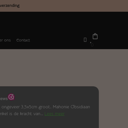
verzending
r ons
Contact
0
s ongeveer 3,5x5cm groot. Mahonie Obsidiaan
nkel is de kracht van..
Lees meer