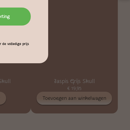
orting
 de volledige prijs
kull
Jaspis Grijs Skull
€
19,95
r
Toevoegen aan winkelwagen