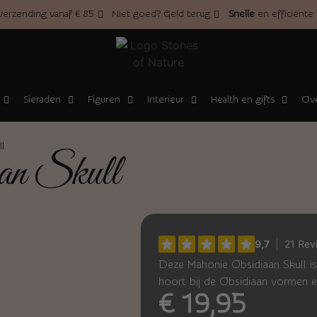
erzending vanaf € 85
Niet goed? Geld terug
Snelle
en efficiënte
Sieraden
Figuren
Interieur
Health en gifts
Ove
l
an Skull
Deze Mahonie Obsidiaan Skull i
hoort bij de Obsidiaan vormen e
€
19,95