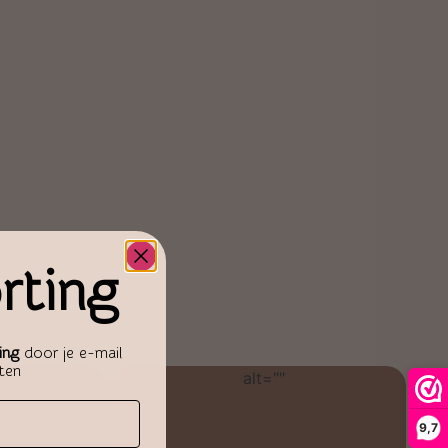
rting
ing
door je e-mail
aten
9,7