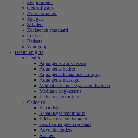
Zeeppompen
Geurdiffusers
Aromabranders
Spiegels
Schalen
Edelstenen standaard
Ledbase
Bedsets
Windgong
Health en gifts
Health
Aqua gems drinkflessen
Aqua gems badset
Aqua gems lichaamsverzorging
Aqua gems massage
Meditatie dekens / sjaals en diversen
Meditatie oogkussens
Lichaamsverzorging
Cadeau’s
Schatkistjes
Schatkistjes met inhoud
Edelsteen sleutelhangers
Beschermengelen op kaart
Adventkalenders
Boeken