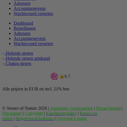
Adressen
Accountgegevens
Wachtwoord vergeten
Dashboard
Bestellingen
Adressen
Accountgegevens
Wachtwoord vergeten
–
Helende stenen
–
Helende stenen armband
–
Chakra stenen
Alle prijzen in EUR en incl. 21% btw
© Stones of Nature 2026 |
Algemene voorwaarden
|
Privacybeleid
|
Disclaimer
|
Copyright
|
Klachtenregeling
|
Retour en
ruilen
|
thegreenwitchsdream
|
Growing Lemon