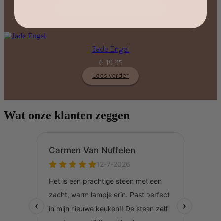
Toevoegen aan winkelwagen
Jade Engel
€
19,95
Lees verder
Wat onze klanten zeggen