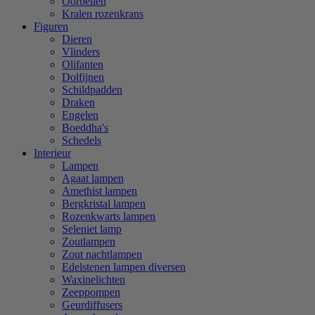
Oorbellen
Kralen rozenkrans
Figuren
Dieren
Vlinders
Olifanten
Dolfijnen
Schildpadden
Draken
Engelen
Boeddha's
Schedels
Interieur
Lampen
Agaat lampen
Amethist lampen
Bergkristal lampen
Rozenkwarts lampen
Seleniet lamp
Zoutlampen
Zout nachtlampen
Edelstenen lampen diversen
Waxinelichten
Zeeppompen
Geurdiffusers