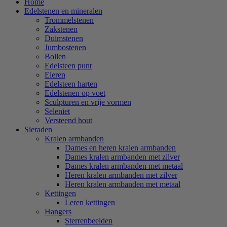
Home
Edelstenen en mineralen
Trommelstenen
Zakstenen
Duimstenen
Jumbostenen
Bollen
Edelsteen punt
Eieren
Edelsteen harten
Edelstenen op voet
Sculpturen en vrije vormen
Seleniet
Versteend hout
Sieraden
Kralen armbanden
Dames en heren kralen armbanden
Dames kralen armbanden met zilver
Dames kralen armbanden met metaal
Heren kralen armbanden met zilver
Heren kralen armbanden met metaal
Kettingen
Leren kettingen
Hangers
Sterrenbeelden