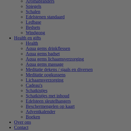
Aromabranders
Spiegels
Schalen
Edelstenen standaard
Ledbase
Bedsets
Windgong
Health en gifts
Health
Aqua gems drinkflessen
Aqua gems badset
Aqua gems lichaamsverzorging
Aqua gems massage
Meditatie dekens / sjaals en diversen
Meditatie oogkussens
Lichaamsverzorging
Cadeau's
Schatkistjes
Schatkistjes met inhoud
Edelsteen sleutelhangers
Beschermengelen op kaart
Adventkalender
Boeken
Over ons
Contact