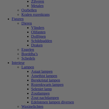
Zilveren
Metalen
Oorbellen
Kralen rozenkrans
Figuren
Dieren
Vlinders
Olifanten
Dolfijnen
Schildpadden
Draken
Engelen
Boeddha’s
Schedels
Interieur
Lampen
Agaat lampen
Amethist lampen
Bergkristal lampen
Rozenkwarts lampen
Seleniet lamp
Zoutlampen
Zout nachtlampen
Edelstenen lampen diversen
Waxinelichten