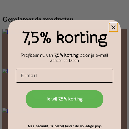
Gerelateerde producten
7,5% korting
Labradoriet Engel
€
19,95
Toevoegen aan winkelwagen
Profiteer nu van
7,5% korting
door je e-mail
achter te laten
Email
Rhodoniet Engel
€
19,95
Toevoegen aan winkelwagen
Ik wil 7,5% korting
Rozenkwarts Engel (4 cm)
€
13,95
Nee bedankt, ik betaal liever de volledige prijs