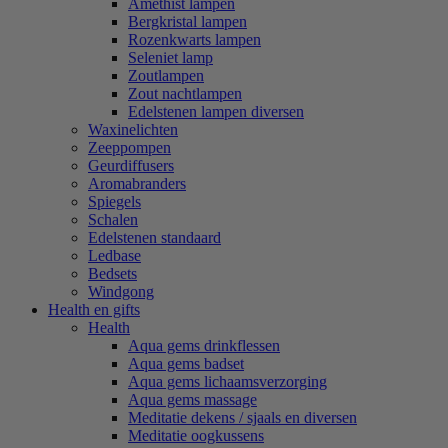
Amethist lampen
Bergkristal lampen
Rozenkwarts lampen
Seleniet lamp
Zoutlampen
Zout nachtlampen
Edelstenen lampen diversen
Waxinelichten
Zeeppompen
Geurdiffusers
Aromabranders
Spiegels
Schalen
Edelstenen standaard
Ledbase
Bedsets
Windgong
Health en gifts
Health
Aqua gems drinkflessen
Aqua gems badset
Aqua gems lichaamsverzorging
Aqua gems massage
Meditatie dekens / sjaals en diversen
Meditatie oogkussens