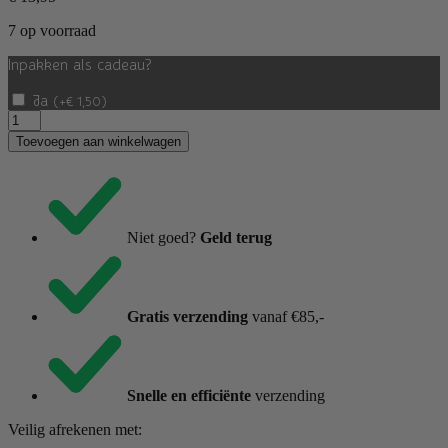
7 op voorraad
Inpakken als cadeau?
Ja
(
+
€
1,50
)
Rozenkwarts
Engel
Toevoegen aan winkelwagen
(4
cm)
aantal
Niet goed?
Geld terug
Gratis verzending
vanaf €85,-
Snelle en efficiënte
verzending
Veilig afrekenen met: