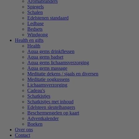
Aromabranders
Spiegels
Schalen
Edelstenen standaard
Ledbase
Bedsets
Windgong
Health en gifts
Health
Aqua gems drinkflessen
Aqua gems badset
Aqua gems lichaamsverzorging
Aqua gems massage
Meditatie dekens / sjaals en diversen
Meditatie oogkussens
Lichaamsverzorging
Cadeau's
Schatkistjes
Schatkistjes met inhoud
Edelsteen sleutelhangers
Beschermengelen op kaart
Adventkalender
Boeken
Over ons
Contact