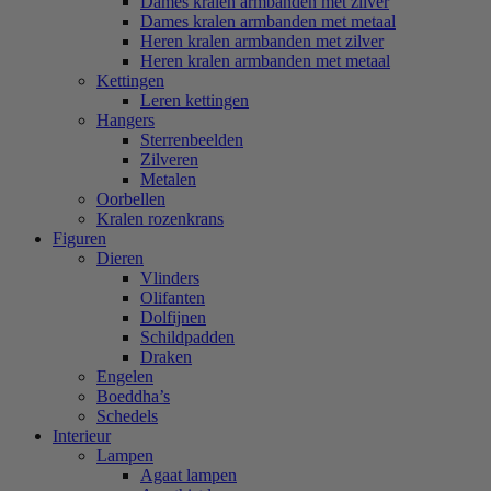
Dames kralen armbanden met zilver
Dames kralen armbanden met metaal
Heren kralen armbanden met zilver
Heren kralen armbanden met metaal
Kettingen
Leren kettingen
Hangers
Sterrenbeelden
Zilveren
Metalen
Oorbellen
Kralen rozenkrans
Figuren
Dieren
Vlinders
Olifanten
Dolfijnen
Schildpadden
Draken
Engelen
Boeddha’s
Schedels
Interieur
Lampen
Agaat lampen