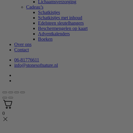
Lichaamsverzorging
Cadeau’s
Schatkistjes
Schatkistjes met inhoud
Edelsteen sleutelhangers
Beschermengelen op kaart
Adventkalenders
Boeken
Over ons
Contact
06-81776611
info@stonesofnature.nl
0