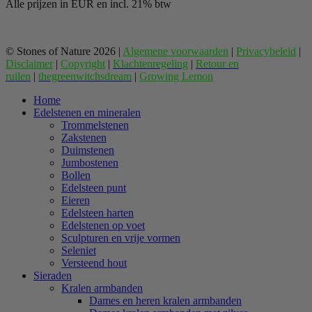
Alle prijzen in EUR en incl. 21% btw
© Stones of Nature 2026 |
Algemene voorwaarden
|
Privacybeleid
|
Disclaimer
|
Copyright
|
Klachtenregeling
|
Retour en
ruilen
|
thegreenwitchsdream
|
Growing Lemon
Home
Edelstenen en mineralen
Trommelstenen
Zakstenen
Duimstenen
Jumbostenen
Bollen
Edelsteen punt
Eieren
Edelsteen harten
Edelstenen op voet
Sculpturen en vrije vormen
Seleniet
Versteend hout
Sieraden
Kralen armbanden
Dames en heren kralen armbanden