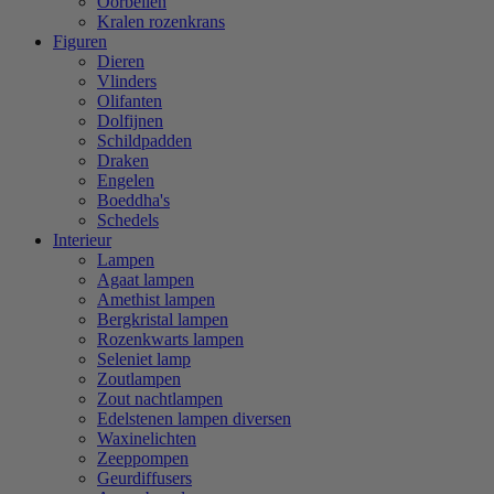
Oorbellen
Kralen rozenkrans
Figuren
Dieren
Vlinders
Olifanten
Dolfijnen
Schildpadden
Draken
Engelen
Boeddha's
Schedels
Interieur
Lampen
Agaat lampen
Amethist lampen
Bergkristal lampen
Rozenkwarts lampen
Seleniet lamp
Zoutlampen
Zout nachtlampen
Edelstenen lampen diversen
Waxinelichten
Zeeppompen
Geurdiffusers