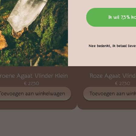
Ik wil 7,5% k
Nee bedankt, ik betaal liever
roene Agaat Vlinder Klein
Roze Agaat Vlind
€
27,50
€
27,50
Toevoegen aan winkelwagen
Toevoegen aan win