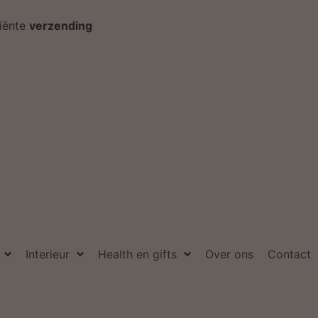
ciënte
verzending
Interieur
Health en gifts
Over ons
Contact