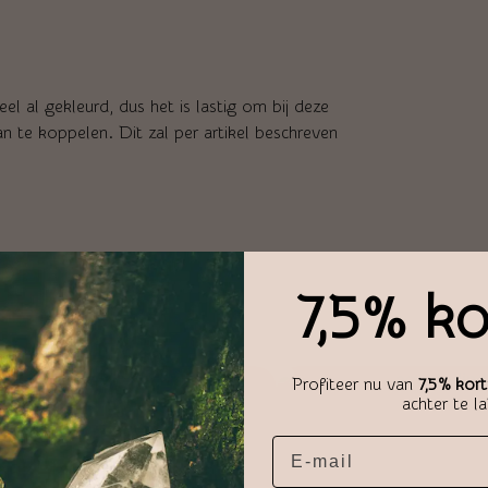
el al gekleurd, dus het is lastig om bij deze
n te koppelen. Dit zal per artikel beschreven
7,5% ko
Profiteer nu van
7,5% kort
achter te l