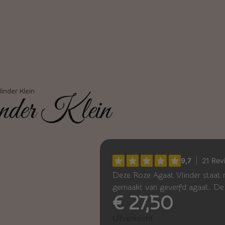
inder Klein
nder Klein
Deze Roze Agaat Vlinder staat m
gemaakt van geverfd agaat. De
€
27,50
Uitverkocht