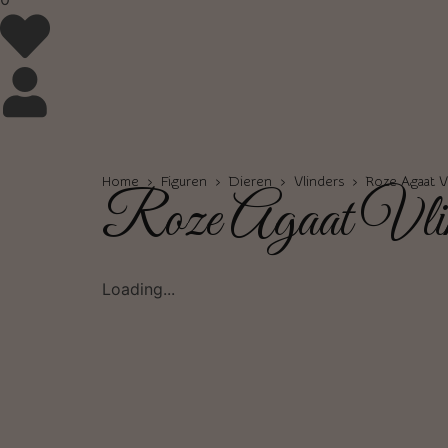
Home
›
Figuren
›
Dieren
›
Vlinders
› Roze Agaat Vl
Roze Agaat Vli
Loading...