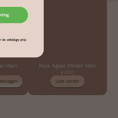
orting
 de volledige prijs
er Klein
Roze Agaat Vlinder Klein
€
27,50
kelwagen
Lees verder