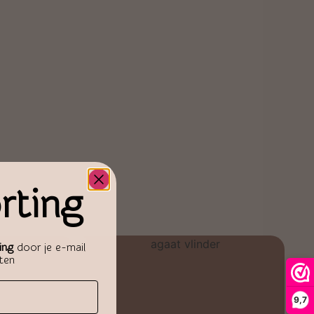
rting
ing
door je e-mail
aten
9,7