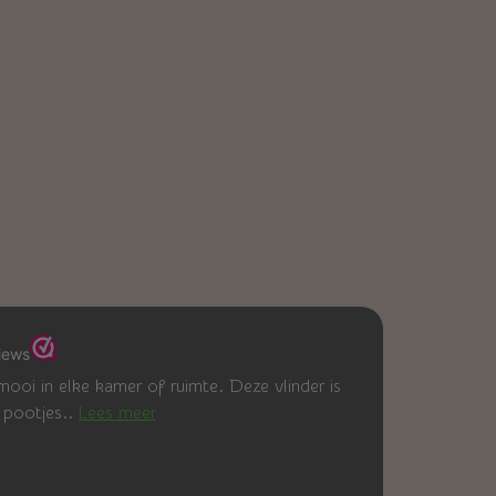
ooi in elke kamer of ruimte. Deze vlinder is
 pootjes..
Lees meer