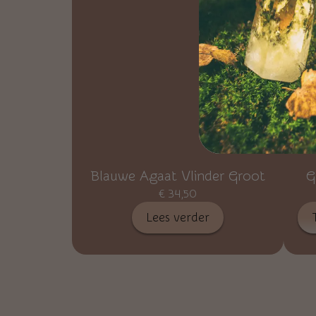
Blauwe Agaat Vlinder Groot
G
€
34,50
Lees verder