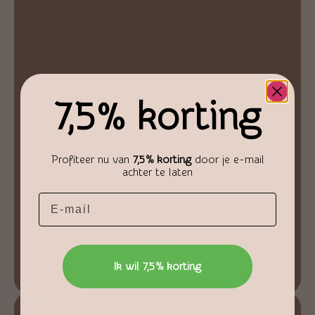
7,5% korting
Profiteer nu van
7,5% korting
door je e-mail
achter te laten
Email
Tijger- en Valkoog Trommelstenen
€
1,95
Toevoegen aan winkelwagen
Ik wil 7,5% korting