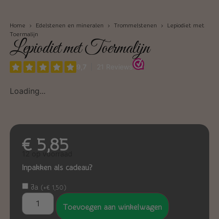
Home
›
Edelstenen en mineralen
›
Trommelstenen
› Lepiodiet met
Toermalijn
Lepiodiet met Toermalijn
Loading...
€
5,85
12 op voorraad
Inpakken als cadeau?
Ja
(
+
€
1,50
)
Toevoegen aan winkelwagen