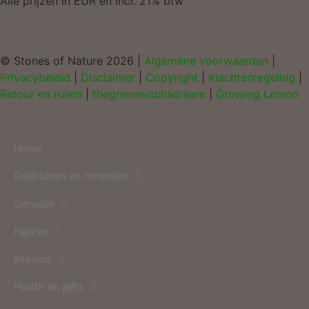
Alle prijzen in EUR en incl. 21% btw
© Stones of Nature 2026 |
Algemene voorwaarden
|
Privacybeleid
|
Disclaimer
|
Copyright
|
Klachtenregeling
|
Retour en ruilen
|
thegreenwitchsdream
|
Growing Lemon
Home
Edelstenen en mineralen
Sieraden
Figuren
Interieur
Health en gifts