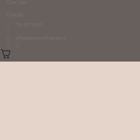
Over ons
Contact
06-81776611
info@stonesofnature.nl
0