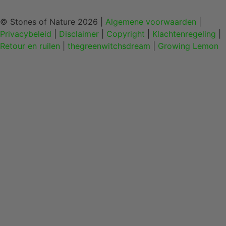
© Stones of Nature 2026 |
Algemene voorwaarden
|
Privacybeleid
|
Disclaimer
|
Copyright
|
Klachtenregeling
|
Retour en ruilen
|
thegreenwitchsdream
|
Growing Lemon
Home
Edelstenen en mineralen
Sieraden
Figuren
Interieur
Health en gifts
Over ons