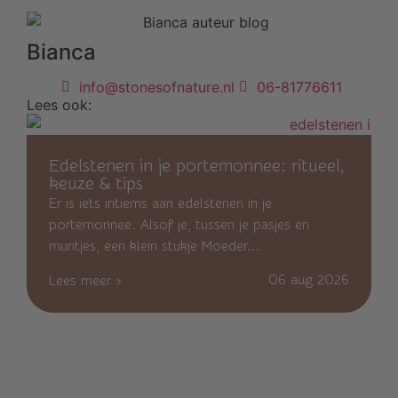
Bianca
info@stonesofnature.nl
06-81776611
Lees ook:
Edelstenen in je portemonnee: ritueel,
keuze & tips
Er is iets intiems aan edelstenen in je
portemonnee. Alsof je, tussen je pasjes en
muntjes, een klein stukje Moeder...
06 aug 2026
Lees meer ›