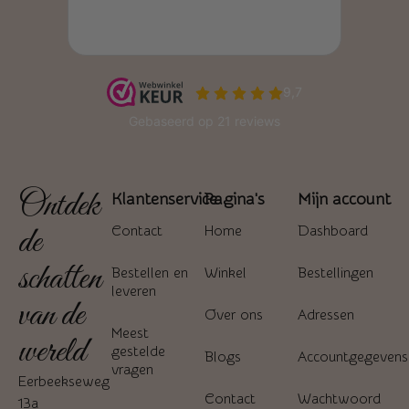
Ontdek
Klantenservice
Pagina's
Mijn account
de
Contact
Home
Dashboard
schatten
Bestellen en
Winkel
Bestellingen
leveren
van de
Over ons
Adressen
Meest
wereld
gestelde
Blogs
Accountgegevens
vragen
Eerbeekseweg
Contact
Wachtwoord
13a