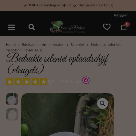
Gratis
verzending vanaf € 85
Niet goed? Geld terug
Inloggen
0
Home
›
Edelstenen en mineralen
›
Seleniet
› Bedrukte seleniet
oplaadschijf (vleugels)
Bedrukte seleniet oplaadschijf
(vleugels)