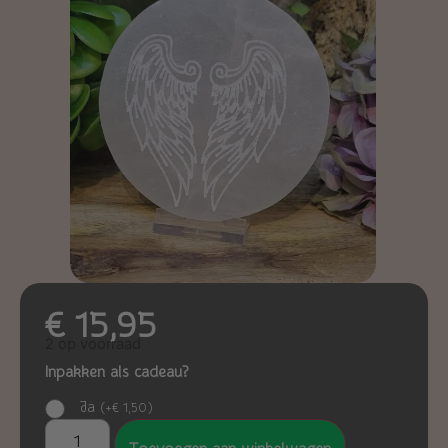
€
15,95
2 op voorraad
Inpakken als cadeau?
Ja
(
+
€
1,50
)