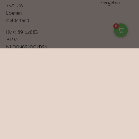
vergeten
7371 CA
Loenen
Gelderland
0
KvK: 89152883
BTW:
NL004697007B95
06-
81776611
info@stonesofnature.nl
–
Helende stenen
–
Helende stenen armband
–
Chakra stenen
Alle prijzen in EUR en incl. 21% btw