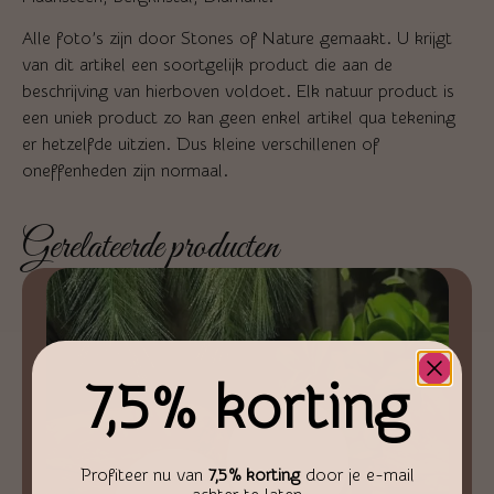
Alle foto’s zijn door Stones of Nature gemaakt. U krijgt
van dit artikel een soortgelijk product die aan de
beschrijving van hierboven voldoet. Elk natuur product is
een uniek product zo kan geen enkel artikel qua tekening
er hetzelfde uitzien. Dus kleine verschillenen of
oneffenheden zijn normaal.
Gerelateerde producten
7,5% korting
Profiteer nu van
7,5% korting
door je e-mail