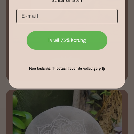
achter te laten
Email
Ik wil 7,5% korting
Seleniet Bol
€
8,95
Lees verder
Nee bedankt, ik betaal liever de volledige prijs