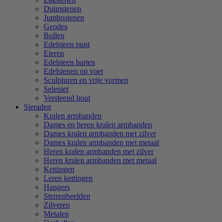
Duimstenen
Jumbostenen
Geodes
Bollen
Edelsteen punt
Eieren
Edelsteen harten
Edelstenen op voet
Sculpturen en vrije vormen
Seleniet
Versteend hout
Sieraden
Kralen armbanden
Dames en heren kralen armbanden
Dames kralen armbanden met zilver
Dames kralen armbanden met metaal
Heren kralen armbanden met zilver
Heren kralen armbanden met metaal
Kettingen
Leren kettingen
Hangers
Sterrenbeelden
Zilveren
Metalen