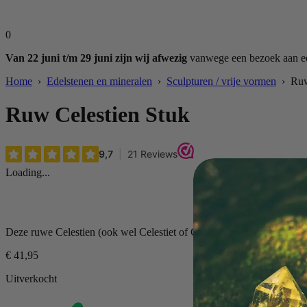
0
Van 22 juni t/m 29 juni zijn wij afwezig
vanwege een bezoek aan een
Home
›
Edelstenen en mineralen
›
Sculpturen / vrije vormen
› Ruw 
Ruw Celestien Stuk
Loading...
Deze ruwe Celestien (ook wel Celestiet of Coelestien) stuk is ongeve
€
41,95
Uitverkocht