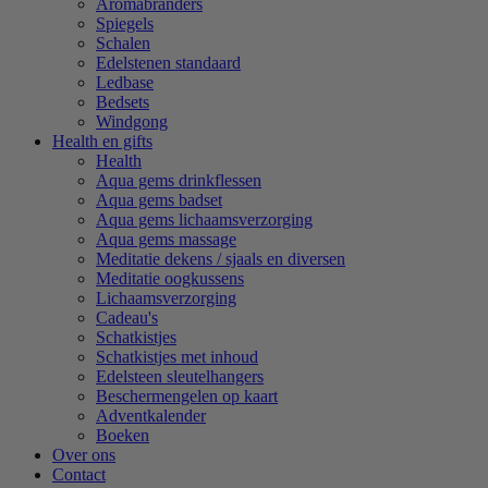
Aromabranders
Spiegels
Schalen
Edelstenen standaard
Ledbase
Bedsets
Windgong
Health en gifts
Health
Aqua gems drinkflessen
Aqua gems badset
Aqua gems lichaamsverzorging
Aqua gems massage
Meditatie dekens / sjaals en diversen
Meditatie oogkussens
Lichaamsverzorging
Cadeau's
Schatkistjes
Schatkistjes met inhoud
Edelsteen sleutelhangers
Beschermengelen op kaart
Adventkalender
Boeken
Over ons
Contact