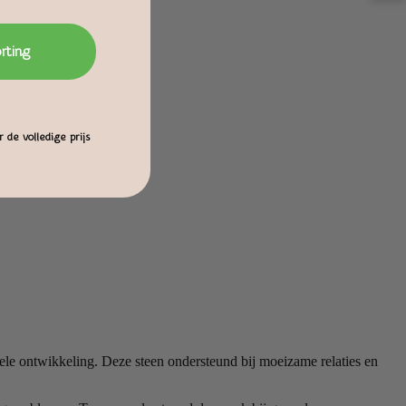
orting
 de volledige prijs
tuele ontwikkeling. Deze steen ondersteund bij moeizame relaties en