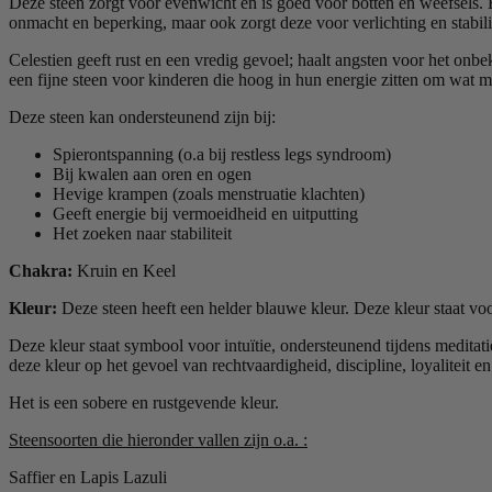
Deze steen zorgt voor evenwicht en is goed voor botten en weefsels.
onmacht en beperking, maar ook zorgt deze voor verlichting en stabilit
Celestien geeft rust en een vredig gevoel; haalt angsten voor het on
een fijne steen voor kinderen die hoog in hun energie zitten om wat ma
Deze steen kan ondersteunend zijn bij:
Spierontspanning (o.a bij restless legs syndroom)
Bij kwalen aan oren en ogen
Hevige krampen (zoals menstruatie klachten)
Geeft energie bij vermoeidheid en uitputting
Het zoeken naar stabiliteit
Chakra:
Kruin en Keel
Kleur:
Deze steen heeft een helder blauwe kleur. Deze kleur staat voo
Deze kleur staat symbool voor intuïtie, ondersteunend tijdens meditati
deze kleur op het gevoel van rechtvaardigheid, discipline, loyaliteit 
Het is een sobere en rustgevende kleur.
Steensoorten die hieronder vallen zijn o.a. :
Saffier en Lapis Lazuli