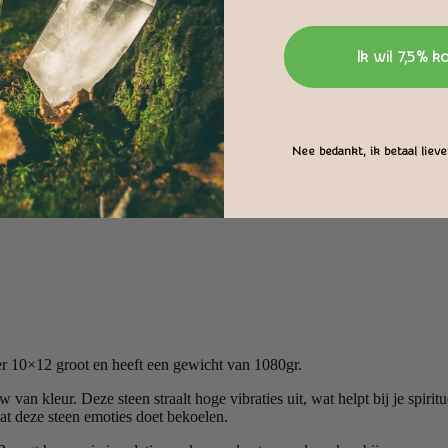
Ik wil 7,5% k
Nee bedankt, ik betaal liever
er 10×12 groot en heeft een gewicht van 1080gr.
an kleur. Deze steen straalt hoge vibraties uit, wat helpt bij je spiri
t deze steen emoties doet bekoelen.