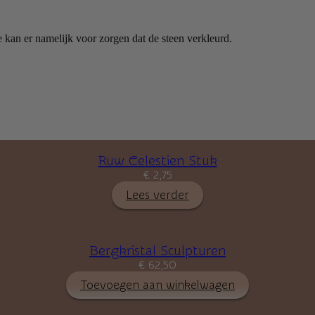
e kan er namelijk voor zorgen dat de steen verkleurd.
Ruw Celestien Stuk
€
2,75
Lees verder
Bergkristal Sculpturen
€
62,50
Toevoegen aan winkelwagen