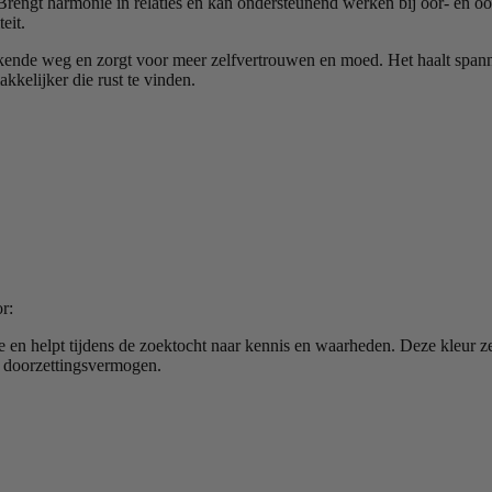
 Brengt harmonie in relaties en kan ondersteunend werken bij oor- en 
eit.
bekende weg en zorgt voor meer zelfvertrouwen en moed. Het haalt spann
kkelijker die rust te vinden.
r:
e en helpt tijdens de zoektocht naar kennis en waarheden. Deze kleur zet
en doorzettingsvermogen.