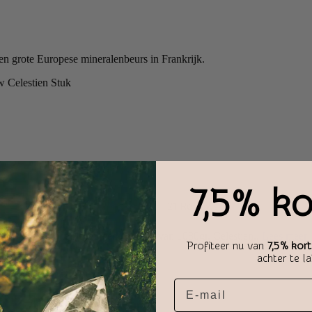
 grote Europese mineralenbeurs in Frankrijk.
Celestien Stuk
7,5% ko
er 10×12 groot en heeft een gewicht van 1080gr. Celestien..
Lees meer
Profiteer nu van
7,5% kort
achter te l