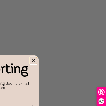
rting
ing
door je e-mail
aten
9,7