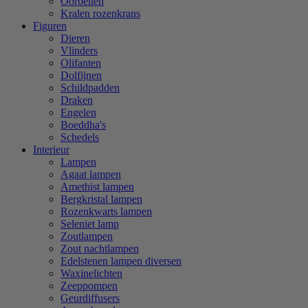
Oorbellen
Kralen rozenkrans
Figuren
Dieren
Vlinders
Olifanten
Dolfijnen
Schildpadden
Draken
Engelen
Boeddha's
Schedels
Interieur
Lampen
Agaat lampen
Amethist lampen
Bergkristal lampen
Rozenkwarts lampen
Seleniet lamp
Zoutlampen
Zout nachtlampen
Edelstenen lampen diversen
Waxinelichten
Zeeppompen
Geurdiffusers