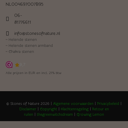
NL004697007B95
06-
81776611
info@stonesofnature.nl
–
Helende stenen
–
Helende stenen armband
–
Chakra stenen
Alle prijzen in EUR en incl. 21% btw
© Stones of Nature 2026 |
Algemene voorwaarden
|
Privacybeleid
|
Disclaimer
|
Copyright
|
Klachtenregeling
|
Retour en
ruilen
|
thegreenwitchsdream
|
Growing Lemon