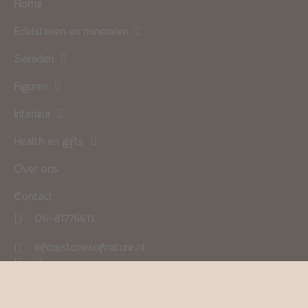
Home
Edelstenen en mineralen
Sieraden
Figuren
Interieur
Health en gifts
Over ons
Contact
06-81776611
info@stonesofnature.nl
0