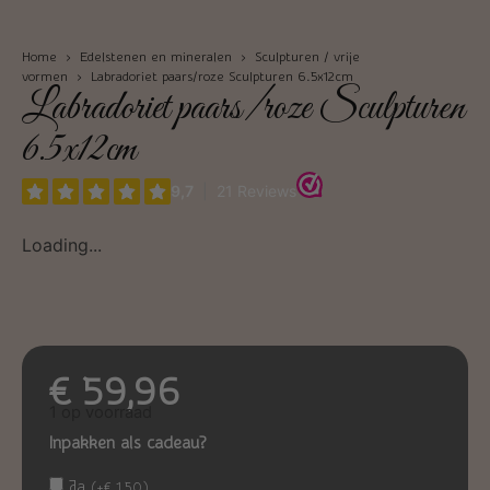
Home
›
Edelstenen en mineralen
›
Sculpturen / vrije
vormen
› Labradoriet paars/roze Sculpturen 6.5x12cm
Labradoriet paars/roze Sculpturen
6.5x12cm
Loading...
€
59,96
1 op voorraad
Inpakken als cadeau?
Ja
(
+
€
1,50
)