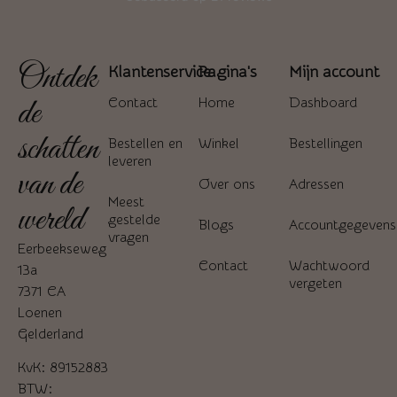
Ontdek
Klantenservice
Pagina's
Mijn account
de
Contact
Home
Dashboard
schatten
Bestellen en
Winkel
Bestellingen
leveren
van de
Over ons
Adressen
Meest
wereld
gestelde
Blogs
Accountgegevens
vragen
Eerbeekseweg
Contact
Wachtwoord
13a
vergeten
7371 CA
Loenen
Gelderland
KvK: 89152883
BTW: