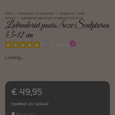
Home
›
Edelstenen en mineralen
›
Sculpturen / vrije
vormen
› Labradoriet paars/roze Sculpturen 5.5×12 cm
Labradoriet paars/roze Sculpturen
5.5×12 cm
Loading...
€
49,95
1 op voorraad
Inpakken als cadeau?
Ja
(
+
€
1,50
)