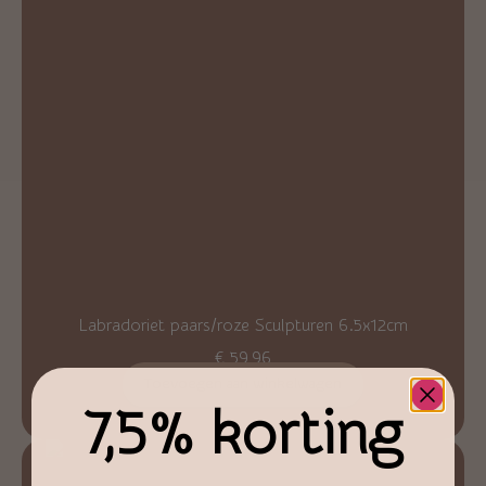
Labradoriet paars/roze Sculpturen 6.5x12cm
€
59,96
Toevoegen aan winkelwagen
7,5% korting