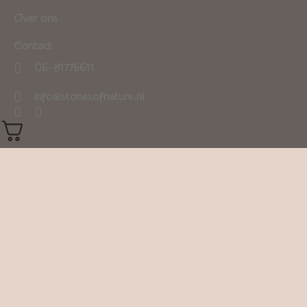
Over ons
Contact
06-81776611
info@stonesofnature.nl
0