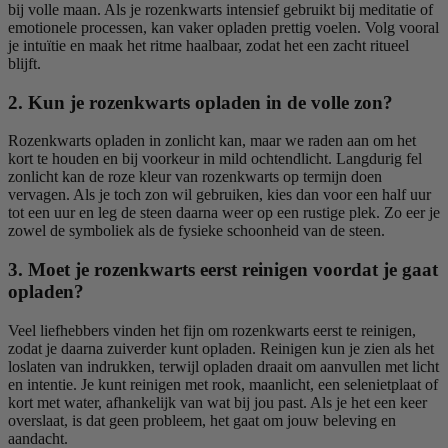
bij volle maan. Als je rozenkwarts intensief gebruikt bij meditatie of
emotionele processen, kan vaker opladen prettig voelen. Volg vooral
je intuïtie en maak het ritme haalbaar, zodat het een zacht ritueel
blijft.
2. Kun je rozenkwarts opladen in de volle zon?
Rozenkwarts opladen in zonlicht kan, maar we raden aan om het
kort te houden en bij voorkeur in mild ochtendlicht. Langdurig fel
zonlicht kan de roze kleur van rozenkwarts op termijn doen
vervagen. Als je toch zon wil gebruiken, kies dan voor een half uur
tot een uur en leg de steen daarna weer op een rustige plek. Zo eer je
zowel de symboliek als de fysieke schoonheid van de steen.
3. Moet je rozenkwarts eerst reinigen voordat je gaat
opladen?
Veel liefhebbers vinden het fijn om rozenkwarts eerst te reinigen,
zodat je daarna zuiverder kunt opladen. Reinigen kun je zien als het
loslaten van indrukken, terwijl opladen draait om aanvullen met licht
en intentie. Je kunt reinigen met rook, maanlicht, een selenietplaat of
kort met water, afhankelijk van wat bij jou past. Als je het een keer
overslaat, is dat geen probleem, het gaat om jouw beleving en
aandacht.