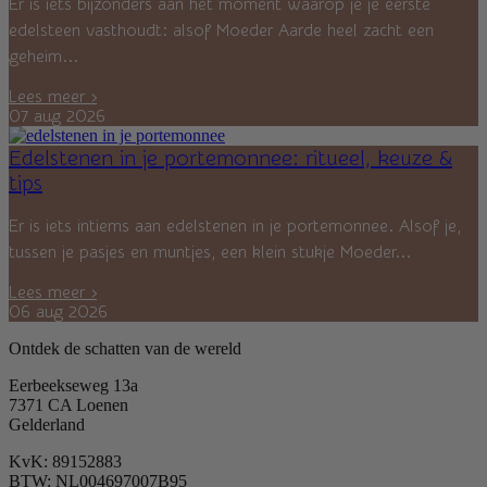
Er is iets bijzonders aan het moment waarop je je eerste
edelsteen vasthoudt: alsof Moeder Aarde heel zacht een
geheim...
Lees meer ›
07 aug 2026
Edelstenen in je portemonnee: ritueel, keuze &
tips
Er is iets intiems aan edelstenen in je portemonnee. Alsof je,
tussen je pasjes en muntjes, een klein stukje Moeder...
Lees meer ›
06 aug 2026
Ontdek de schatten van de wereld
Eerbeekseweg 13a
7371 CA Loenen
Gelderland
KvK: 89152883
BTW: NL004697007B95