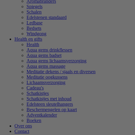
Aromabranders
Spiegels
Schalen
Edelstenen standaard
Ledbase
Bedsets
Windgong
Health en gifts
Health
Aqua gems drinkflessen
Aqua gems badset
Aqua gems lichaamsverzorging
Aqua gems massage
Meditatie dekens / sjaals en diversen
Meditatie oogkussens
Lichaamsverzorging
Cadeau's
Schatkistjes
Schatkistjes met inhoud
Edelsteen sleutelhangers
Beschermengelen op kaart
Adventkalender
Boeken
Over ons
Contact