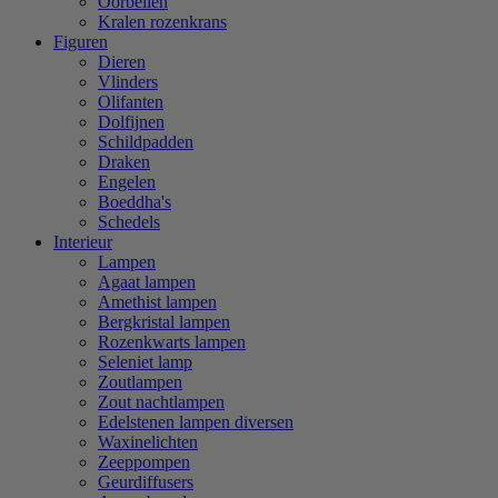
Oorbellen
Kralen rozenkrans
Figuren
Dieren
Vlinders
Olifanten
Dolfijnen
Schildpadden
Draken
Engelen
Boeddha's
Schedels
Interieur
Lampen
Agaat lampen
Amethist lampen
Bergkristal lampen
Rozenkwarts lampen
Seleniet lamp
Zoutlampen
Zout nachtlampen
Edelstenen lampen diversen
Waxinelichten
Zeeppompen
Geurdiffusers