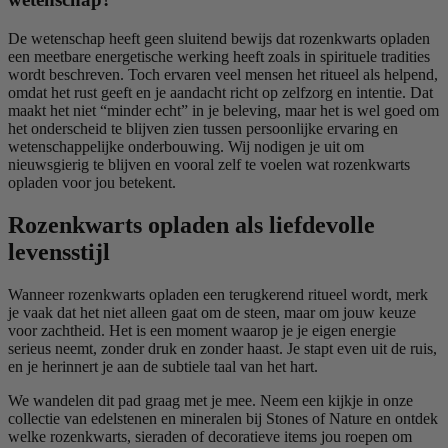
De wetenschap heeft geen sluitend bewijs dat rozenkwarts opladen
een meetbare energetische werking heeft zoals in spirituele tradities
wordt beschreven. Toch ervaren veel mensen het ritueel als helpend,
omdat het rust geeft en je aandacht richt op zelfzorg en intentie. Dat
maakt het niet “minder echt” in je beleving, maar het is wel goed om
het onderscheid te blijven zien tussen persoonlijke ervaring en
wetenschappelijke onderbouwing. Wij nodigen je uit om
nieuwsgierig te blijven en vooral zelf te voelen wat rozenkwarts
opladen voor jou betekent.
Rozenkwarts opladen als liefdevolle
levensstijl
Wanneer rozenkwarts opladen een terugkerend ritueel wordt, merk
je vaak dat het niet alleen gaat om de steen, maar om jouw keuze
voor zachtheid. Het is een moment waarop je je eigen energie
serieus neemt, zonder druk en zonder haast. Je stapt even uit de ruis,
en je herinnert je aan de subtiele taal van het hart.
We wandelen dit pad graag met je mee. Neem een kijkje in onze
collectie van edelstenen en mineralen bij Stones of Nature en ontdek
welke rozenkwarts, sieraden of decoratieve items jou roepen om