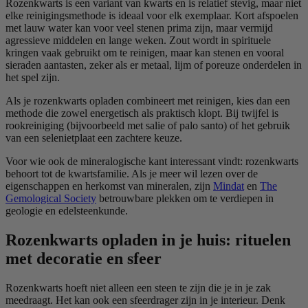
Rozenkwarts is een variant van kwarts en is relatief stevig, maar niet
elke reinigingsmethode is ideaal voor elk exemplaar. Kort afspoelen
met lauw water kan voor veel stenen prima zijn, maar vermijd
agressieve middelen en lange weken. Zout wordt in spirituele
kringen vaak gebruikt om te reinigen, maar kan stenen en vooral
sieraden aantasten, zeker als er metaal, lijm of poreuze onderdelen in
het spel zijn.
Als je rozenkwarts opladen combineert met reinigen, kies dan een
methode die zowel energetisch als praktisch klopt. Bij twijfel is
rookreiniging (bijvoorbeeld met salie of palo santo) of het gebruik
van een selenietplaat een zachtere keuze.
Voor wie ook de mineralogische kant interessant vindt: rozenkwarts
behoort tot de kwartsfamilie. Als je meer wil lezen over de
eigenschappen en herkomst van mineralen, zijn
Mindat
en
The
Gemological Society
betrouwbare plekken om te verdiepen in
geologie en edelsteenkunde.
Rozenkwarts opladen in je huis: rituelen
met decoratie en sfeer
Rozenkwarts hoeft niet alleen een steen te zijn die je in je zak
meedraagt. Het kan ook een sfeerdrager zijn in je interieur. Denk