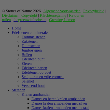
© Stones of Nature 2026 |
Algemene voorwaarden
|
Privacybeleid
|
Disclaimer
|
Copyright
|
Klachtenregeling
|
Retour en
ruilen
|
thegreenwitchsdream
|
Growing Lemon
Home
Edelstenen en mineralen
Trommelstenen
Zakstenen
Duimstenen
Jumbostenen
Bollen
Edelsteen punt
Eieren
Edelsteen harten
Edelstenen op voet
Sculpturen en vrije vormen
Seleniet
Versteend hout
Sieraden
Kralen armbanden
Dames en heren kralen armbanden
Dames kralen armbanden met zilver
Dames kralen armbanden met metaal