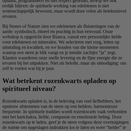
oplaadt, programmeert en met respect gebruikt, terwijl we ook
eerlijk blijven: de spirituele werking van edelstenen is niet
wetenschappelijk bewezen, maar wordt door velen als betekenisvol
ervaren.
Bij Stones of Nature zien we edelstenen als fluisteringen van de
aarde: symbolisch, ritueel en prachtig in hun eenvoud. Onze
webshop is opgericht door Bianca, vanuit een persoonlijke liefde
voor edelstenen en mineralen. We selecteren met zorg, letten op
uitstraling en kwaliteit, en we houden van die kleine momenten
waarop een steen je blik vangt en je intuïtie zachtjes “ja” zegt.
Klanten waarderen onze snelle levering en de fijne energie die ze
ervaren bij het uitpakken. Niet als belofte, maar als uitnodiging: om
zelf te voelen wat bij je past.
Wat betekent rozenkwarts opladen op
spiritueel niveau?
Rozenkwarts opladen is, in de beleving van veel liefhebbers, het
opnieuw afstemmen van de steen op een heldere, harmonieuze
frequentie. In spirituele tradities wordt rozenkwarts vaak verbonden
met het hartchakra, liefde, compassie en emotionele heling. Door
rozenkwarts op te laden, geef je de steen volgens deze overtuigingen
de ruimte om opgeslagen indrukken los te laten en weer “helder” te