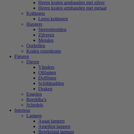
Heren kralen armbanden met zilver
Heren kralen armbanden met metaal
Kettingen
Leren kettingen
Hangers
Sterrenbeelden
Zilveren
Metalen
Oorbellen
Kralen rozenkrans
Figuren
Dieren
Vlinders
Olifanten
Dolfijnen
Schildpadden
Draken
Engelen
Boeddha’s
Schedels
Interieur
Lampen
Agaat lampen
Amethist lampen
Bergkristal lampen