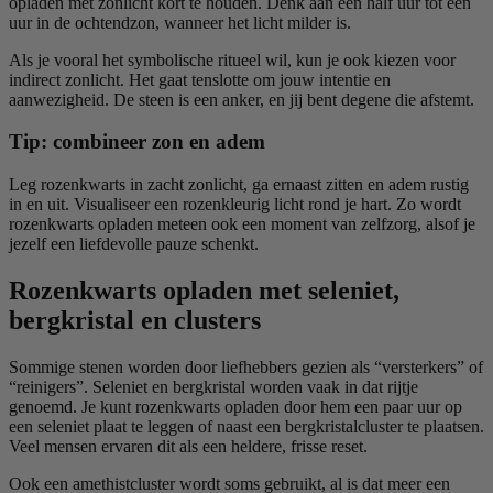
opladen met zonlicht kort te houden. Denk aan een half uur tot een
uur in de ochtendzon, wanneer het licht milder is.
Als je vooral het symbolische ritueel wil, kun je ook kiezen voor
indirect zonlicht. Het gaat tenslotte om jouw intentie en
aanwezigheid. De steen is een anker, en jij bent degene die afstemt.
Tip: combineer zon en adem
Leg rozenkwarts in zacht zonlicht, ga ernaast zitten en adem rustig
in en uit. Visualiseer een rozenkleurig licht rond je hart. Zo wordt
rozenkwarts opladen meteen ook een moment van zelfzorg, alsof je
jezelf een liefdevolle pauze schenkt.
Rozenkwarts opladen met seleniet,
bergkristal en clusters
Sommige stenen worden door liefhebbers gezien als “versterkers” of
“reinigers”. Seleniet en bergkristal worden vaak in dat rijtje
genoemd. Je kunt rozenkwarts opladen door hem een paar uur op
een seleniet plaat te leggen of naast een bergkristalcluster te plaatsen.
Veel mensen ervaren dit als een heldere, frisse reset.
Ook een amethistcluster wordt soms gebruikt, al is dat meer een