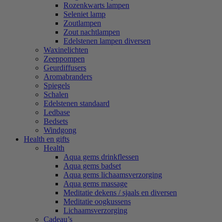
Rozenkwarts lampen
Seleniet lamp
Zoutlampen
Zout nachtlampen
Edelstenen lampen diversen
Waxinelichten
Zeeppompen
Geurdiffusers
Aromabranders
Spiegels
Schalen
Edelstenen standaard
Ledbase
Bedsets
Windgong
Health en gifts
Health
Aqua gems drinkflessen
Aqua gems badset
Aqua gems lichaamsverzorging
Aqua gems massage
Meditatie dekens / sjaals en diversen
Meditatie oogkussens
Lichaamsverzorging
Cadeau’s