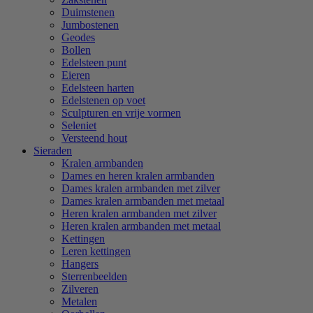
Duimstenen
Jumbostenen
Geodes
Bollen
Edelsteen punt
Eieren
Edelsteen harten
Edelstenen op voet
Sculpturen en vrije vormen
Seleniet
Versteend hout
Sieraden
Kralen armbanden
Dames en heren kralen armbanden
Dames kralen armbanden met zilver
Dames kralen armbanden met metaal
Heren kralen armbanden met zilver
Heren kralen armbanden met metaal
Kettingen
Leren kettingen
Hangers
Sterrenbeelden
Zilveren
Metalen