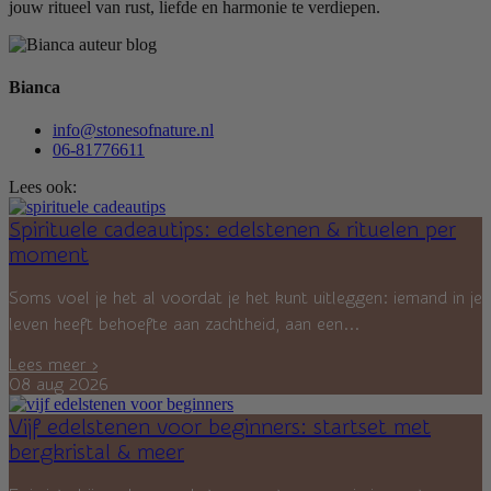
jouw ritueel van rust, liefde en harmonie te verdiepen.
Bianca
info@stonesofnature.nl
06-81776611
Lees ook:
Spirituele cadeautips: edelstenen & rituelen per
moment
Soms voel je het al voordat je het kunt uitleggen: iemand in je
leven heeft behoefte aan zachtheid, aan een...
Lees meer ›
08 aug 2026
Vijf edelstenen voor beginners: startset met
bergkristal & meer