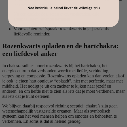
een week op je nachtkastje.
Nee bedankt, ik betaal liever de volledige prijs
Na een drukke dag: steen even vasthouden, drie
ademhalingen, intentie herhalen.
Voor zachtere zelfspraak: rozenkwarts in je jaszak als
liefdevolle reminder.
Rozenkwarts opladen en de hartchakra:
een liefdevol anker
In chakra-tradities hoort rozenkwarts bij het hartchakra, het
energiecentrum dat verbonden wordt met liefde, verbinding,
vergeving en compassie. Rozenkwarts opladen kan dan voelen alsof
je ook je eigen hart opnieuw “oplaadt”, niet met perfectie, maar met
mildheid. Het nodigt je uit om zachter te kijken naar jezelf en
anderen, en om liefde niet te zien als iets dat je moet verdienen, maar
als iets dat je kunt oefenen.
We blijven daarbij respectvol richting sceptici: chakra’s zijn geen
wetenschappelijk vastgestelde organen. Maar als symbolisch
systeem kan het veel mensen helpen om emoties en behoeften te
verkennen. En soms is dat al helend genoeg.